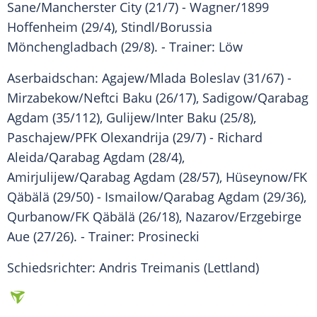
Sane/Mancherster City (21/7) -
Wagner
/1899
Hoffenheim (29/4),
Stindl
/Borussia
Mönchengladbach (29/8). - Trainer: Löw
Aserbaidschan
: Agajew/Mlada Boleslav (31/67) -
Mirzabekow/Neftci Baku (26/17), Sadigow/Qarabag
Agdam (35/112), Gulijew/Inter Baku (25/8),
Paschajew/PFK Olexandrija (29/7) - Richard
Aleida/Qarabag Agdam (28/4),
Amirjulijew/Qarabag Agdam (28/57), Hüseynow/FK
Qäbälä (29/50) - Ismailow/Qarabag Agdam (29/36),
Qurbanow/FK Qäbälä (26/18), Nazarov/Erzgebirge
Aue (27/26). - Trainer: Prosinecki
Schiedsrichter: Andris Treimanis (Lettland)