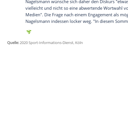
Wir benötigen Ihre Zustimmung, um den von un
anzuzeigen. Sie können diesen mit einem Klick a
jetzt aktivieren
Ich bin damit einverstanden, dass mir externe In
Daten an Drittplattformen übermittelt werden.
Meh
Eine junge Mannschaft wie das Nationalt
umzugehen lernen, meinte Nagelmann. "Da
Anfang wenig und der Gegner macht aus s
dein Unterbewusstsein erstmal darauf get
Prophezeiung zu erfüllen - nämlich abzuka
steht, dass sie sowieso abkacken. Und das
Nagelsmann
wünsche sich daher den Disk
vielleicht und nicht so eine abwertende
Medien". Die Frage nach einem Engageme