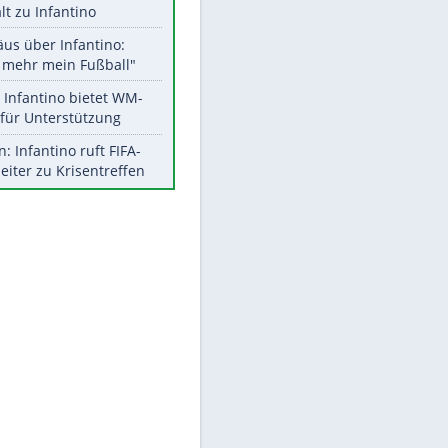
Aktuelle Ergebnisse, Tabellen
und Statistiken
Meistgelesen
"Infanti-No Go":
Pressestimmen zum Verbleib
des FIFA-Chefs
UEFA hält an FIFA-Boykott fest -
CAF hält zu Infantino
Matthäus über Infantino:
"Nicht mehr mein Fußball"