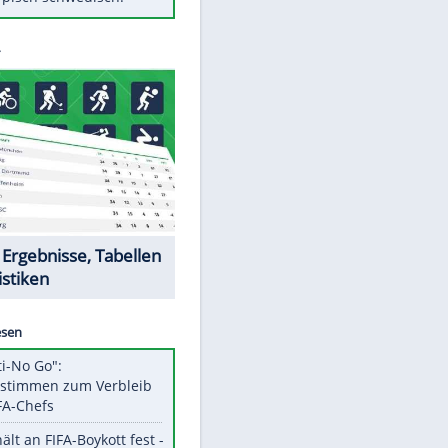
Diese Autos haben uns verlassen
Randale in Dresden: DFB-
Bundesgericht bestätigt Urteil
Mit diesen Tricks wird der Grill
ruckzuck sauber
So nutzt man alte Smartphones
sinnvoll
Das ist typisch schwedisch!
Datencenter