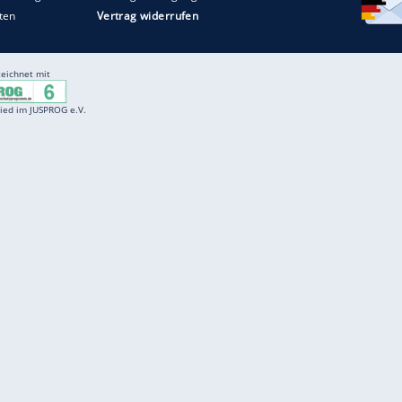
Entertainment
F
Cartoons
Spiele
D
Einbürgerungstest
Videos
f
Führerscheintest
Wissens-Quiz
f
Promi-Quiz
Witze
f
K
freenet
Kundenservice
Gender-Hinweis