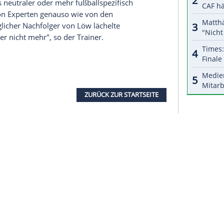
serer Redaktion eingebundenen Inhalt von Glomex GmbH
nzeigen lassen und auch wieder deaktivieren.
halte angezeigt werden. Damit können personenbezogene
r dazu in unseren Datenschutzhinweisen.
eam müsse erst mit einer solchen Situation
s beschäftigt die Spieler, es gelingt dann am
einen ersten zwei Chancen zwei Tore, dann ist
riggert, die sogenannte selbsterfüllende
cken", sagte der 33-Jährige: "So wie es überall
 ist dann passiert."
urs "etwas neutraler oder mehr fußballspezifisch
 Wortwahl von Experten genauso wie von den
nt als möglicher Nachfolger von
Löw
lächelte