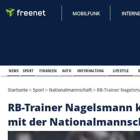
MOBILFUNK
NEWS
SPORT
FINANZEN
AUTO
UNTERHALTUNG
L
Startseite
>
Sport
>
Nationalmannschaft
>
RB-Train
RB-Trainer Nagelsma