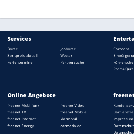
Nagelsmann
indessen locker weg. "In di
Quelle:
2020 Sport-Informations-Dienst, Köln