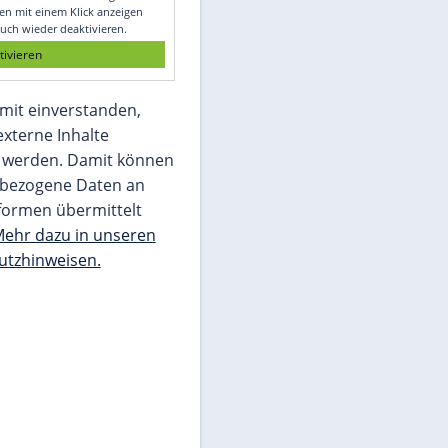
Glomex GmbH
Wir benötigen Ihre Zustimmung, um den
von unserer Redaktion eingebundenen
Inhalt von Glomex GmbH anzuzeigen. Sie
können diesen mit einem Klick anzeigen
lassen und auch wieder deaktivieren.
jetzt aktivieren
Ich bin damit einverstanden,
dass mir externe Inhalte
angezeigt werden. Damit können
personenbezogene Daten an
Drittplattformen übermittelt
werden.
Mehr dazu in unseren
Datenschutzhinweisen.