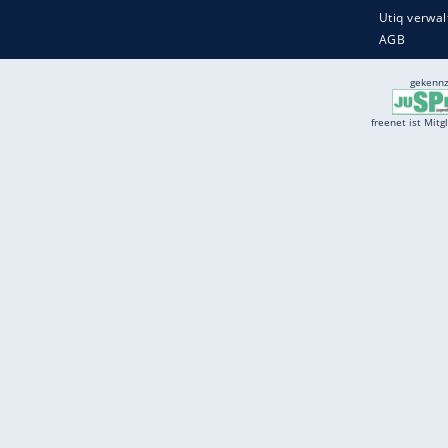
Services
Börse
Jobbörse
Spritpreis aktuell
Wetter
Ferientermine
Partnersuche
Online Angebote
freenet Mobilfunk
freenet Video