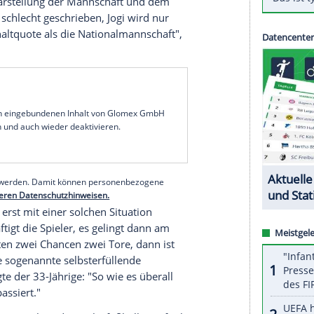
on Fußball-Bundesligist
RB Leipzig
hat für einen
annschaft
und
Bundestrainer
Joachim Löw
rotagonisten, die auch etwas ändern können und
. Und alle anderen etwas neutraler", sagte
cht nach sei mit dem "Prunkstück des deutschen
as menschlicher umzugehen".
 von
Bundestrainer
Joachim Löw
in der Nations
gekommen war, habe auch
Nagelsmann
"natürlich
rtlichen Ursachen sieht der RB-Coach Gründe für
ffentlichen Darstellung der Mannschaft und dem
ell eher nur schlecht geschrieben, Jogi wird nur
mehr Einschaltquote als die
Nationalmannschaft
",