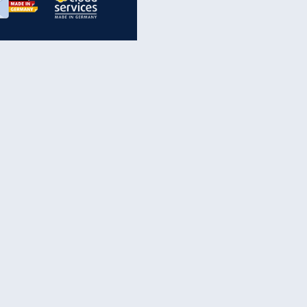
inanzen & Produkte
iscounter-Angebote
Online-Sicherheit
reenet Cloud
Ratenkredit
reenet Mail
Brutto-Netto-Rechner
reenet Webhosting
Rentenrechner
fz-Versicherung
TV-Vergleich