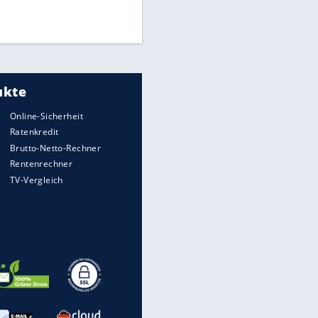
Times: Infantino bietet WM-
Finale für Unterstützung
Medien: Infantino ruft FIFA-
Mitarbeiter zu Krisentreffen
EITE