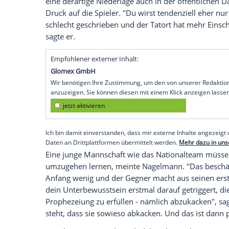
Berlin
(SID) - Trainer
Julian Nagelsmann
v
sachlicheren Umgang mit der
Nationalm
geworben. "Es ist immer gut, wenn die P
hart dafür arbeiten, extrem kritisch sind
Nagelsmann
am Donnerstag. Seiner Ansi
Fußballs", das die Nationalelf sei, "etw
Am vergangenen Dienstag, als das Team
League in
Spanien
0:6 unter die Räder 
schon ein bisschen gelitten". Neben spo
eine derartige Niederlage auch in der ö
Druck auf die Spieler. "Du wirst tendenzi
schlecht geschrieben und der Tatort hat 
sagte er.
Empfohlener externer Inhalt:
Glomex GmbH