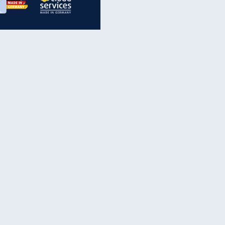
inanzen & Produkte
iscounter-Angebote
Online-Sicherheit
reenet Cloud
Ratenkredit
reenet Mail
Brutto-Netto-Rechner
reenet Webhosting
Rentenrechner
fz-Versicherung
TV-Vergleich