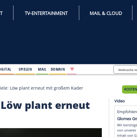
INTERNET
TV-ENTERTAINMENT
♥
IFESTYLE
DIGITAL
SPIELEN
MAIL
DOMAIN
-Länderspiele: Löw plant erneut mit großem Kader
ele: Löw plant erneut