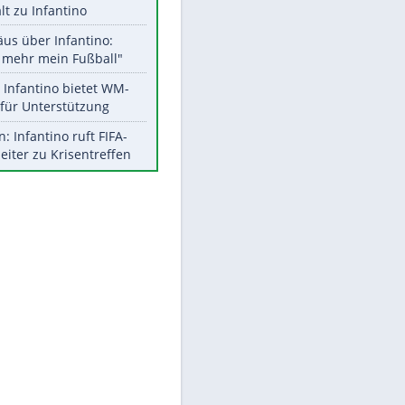
Aktuelle Ergebnisse, Tabellen
und Statistiken
Meistgelesen
"Infanti-No Go":
Pressestimmen zum Verbleib
des FIFA-Chefs
UEFA hält an FIFA-Boykott fest -
CAF hält zu Infantino
Matthäus über Infantino:
EITE
"Nicht mehr mein Fußball"