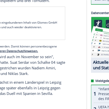
im Löw
plant auch für den zweiten Länderspiel-
einem großen Aufgebot und einigen Spielern aus
einen größeren Kader nominieren", sagte
Löw
nach
en die
Schweiz
am Dienstag in
Köln
. Er wolle
" im Einsatz sehen.
) hatte
Löw
acht Spieler seines 28er-Kaders
, die Leipziger
Lukas Klostermann
und
Marcel
id
).
Mahmoud Dahoud
,
Jonas Hofmann
und
Nations-League-Spiele in der
Ukraine
(2:1) und
 mit 20 Feldspielern und drei Torhütern.
serer Redaktion eingebundenen Inhalt von Glomex GmbH
nzeigen lassen und auch wieder deaktivieren.