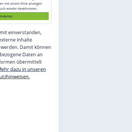
Glomex GmbH
Wir benötigen Ihre Zustimmung, um den
von unserer Redaktion eingebundenen
Inhalt von Glomex GmbH anzuzeigen. Sie
können diesen mit einem Klick anzeigen
lassen und auch wieder deaktivieren.
jetzt aktivieren
Ich bin damit einverstanden,
dass mir externe Inhalte
angezeigt werden. Damit können
personenbezogene Daten an
Drittplattformen übermittelt
werden.
Mehr dazu in unseren
Datenschutzhinweisen.