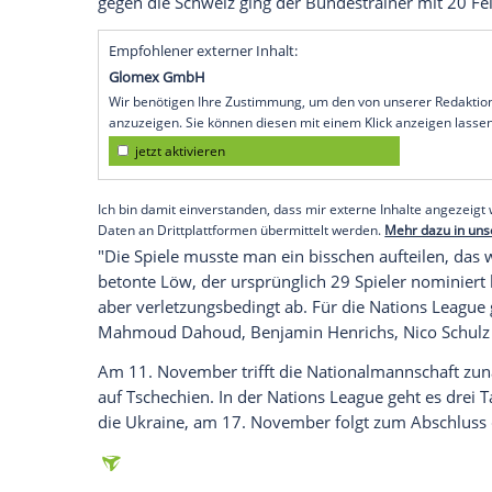
Köln
(SID) - Fußball-Bundestrainer
Joach
Dreierpack des Jahres im November mit 
der zweiten Reihe. "Wir müssen wieder 
dem 3:3 (1:2) in der Nations League geg
erneut "den einen oder anderen Jüngeren
Für das
Länderspiel
gegen die
Türkei
(3:3
geschont: den fünfköpfigen Bayern-Block
Halstenberg
sowie
Toni Kroos
(
Real Madr
Florian Neuhaus
gaben ihr Debüt. In die 
gegen die
Schweiz
ging der Bundestrainer
Empfohlener externer Inhalt:
Glomex GmbH
Wir benötigen Ihre Zustimmung, um den von un
anzuzeigen. Sie können diesen mit einem Klick a
jetzt aktivieren