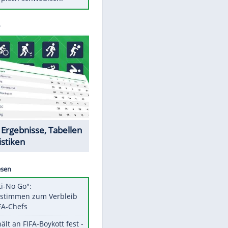
Diese Autos haben uns verlassen
Randale in Dresden: DFB-
Bundesgericht bestätigt Urteil
Mit diesen Tricks wird der Grill
ruckzuck sauber
So nutzt man alte Smartphones
sinnvoll
Das ist typisch schwedisch!
Datencenter