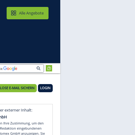
MAIL & CLOUD
Alle Angebote
KOSTENLOSE E-MAIL SICHERN
LOGIN
Video
Empfohlener externer Inhalt: