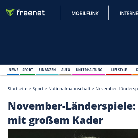
MOBILFUNK
NEWS
SPORT
FINANZEN
AUTO
UNTERHALTUNG
L
Startseite
>
Sport
>
Nationalmannschaft
>
November
November-Länderspi