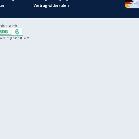
Entertainment
F
Cartoons
Spiele
D
Einbürgerungstest
Videos
f
Führerscheintest
Wissens-Quiz
f
Promi-Quiz
Witze
f
K
freenet
Kundenservice
Gender-Hinweis