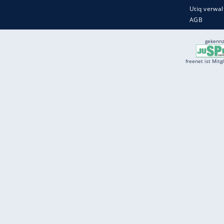
Services
Börse
Jobbörse
Spritpreis aktuell
Wetter
Ferientermine
Partnersuche
Online Angebote
freenet Mobilfunk
freenet Video