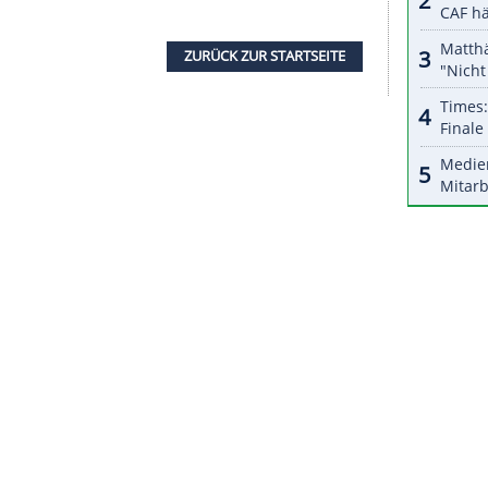
halte angezeigt werden. Damit können personenbezogene
r dazu in unseren Datenschutzhinweisen.
teilen, das wird auch im November so sein",
r nominiert hatte. Suat Serdar von Schalke 04 sagte
ions League gestrichen wurden Nadiem Amiri,
Nico Schulz und Niklas Stark.
nschaft zunächst in einem
Länderspiel
in
Leipzig
t es drei Tage später ebenfalls in
Leipzig
gegen
bschluss das Duell mit Spanien in Sevilla.
ZURÜCK ZUR STARTS