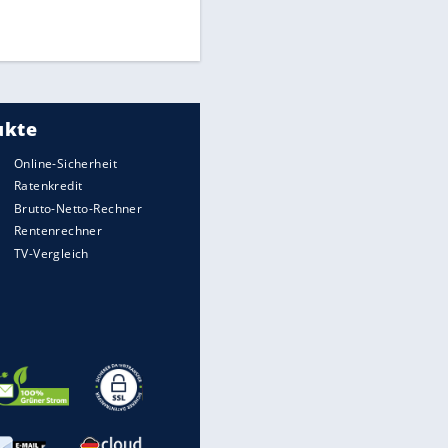
Times: Infantino bietet WM-
Finale für Unterstützung
Medien: Infantino ruft FIFA-
Mitarbeiter zu Krisentreffen