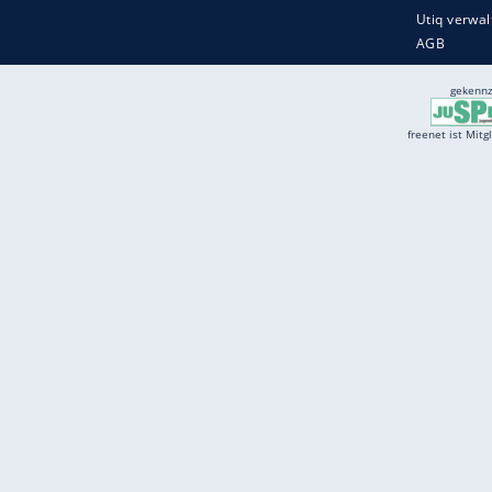
Services
Börse
Jobbörse
Spritpreis aktuell
Wetter
Ferientermine
Partnersuche
Online Angebote
freenet Mobilfunk
freenet Video