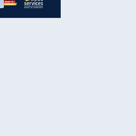
inanzen & Produkte
iscounter-Angebote
Online-Sicherheit
reenet Cloud
Ratenkredit
reenet Mail
Brutto-Netto-Rechner
reenet Webhosting
Rentenrechner
fz-Versicherung
TV-Vergleich