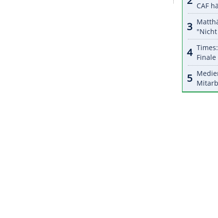
halte angezeigt werden. Damit können personenbezogene
r dazu in unseren Datenschutzhinweisen.
ischen
Nationalspieler
als Zeichen gegen
s sehr gut von der englischen
Nationalmannschaft
er League
auch machen", sagte der 35-Jährige:
Bundesliga
und aus unseren Länderspielen bisher
schaft darüber."
ZURÜCK ZUR STARTS