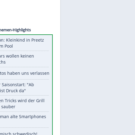
©
SID
Unsere Themen-Highlights
Obduktion: Kleinkind in Preetz
ertrank im Pool
Diese Stars wollen keinen
Nachwuchs