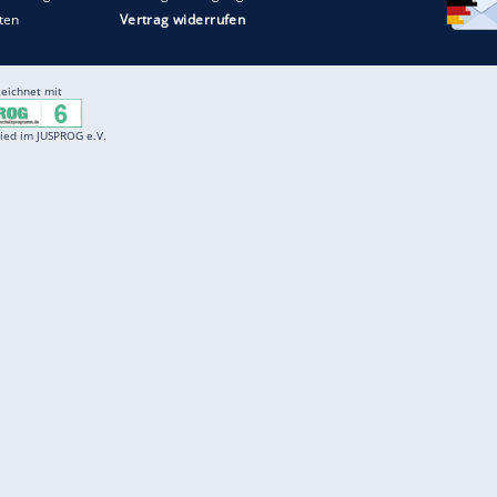
Entertainment
F
Cartoons
Spiele
D
Einbürgerungstest
Videos
f
Führerscheintest
Wissens-Quiz
f
Promi-Quiz
Witze
f
K
freenet
Kundenservice
Gender-Hinweis