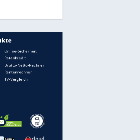
Times: Infantino bietet WM-
Finale für Unterstützung
Medien: Infantino ruft FIFA-
Mitarbeiter zu Krisentreffen