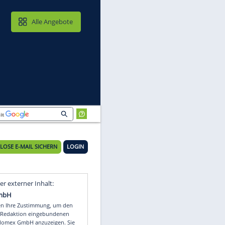
MAIL & CLOUD
Alle Angebote
eben"
KOSTENLOSE E-MAIL SICHERN
LOGIN
r
Video
Empfohlener externer Inhalt: