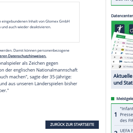
der
Nationalmannschaft
ein Gesicht geben und
es Fußballs wichtige Dinge gibt, auf die wir
 sagte
Neuer
dem kicker. Denn
Nationalspieler
gendliche.
, "dass wir uns politisch nicht so positioniert
e es immer gewesen ist, gefolgt sind", sagte der
egenbogen-Kapitänsbinde als Zeichen für
Offenheit
der sozialen Medien - jeder Einzelne mehr Einfluss,
"da gerade ein positives Bild" ab.
serer Redaktion eingebundenen Inhalt von Glomex GmbH
nzeigen lassen und auch wieder deaktivieren.