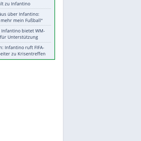
Aktuelle Ergebnisse, Tabellen
und Statistiken
Meistgelesen
"Infanti-No Go":
Pressestimmen zum Verbleib
des FIFA-Chefs
EITE
UEFA hält an FIFA-Boykott fest -
CAF hält zu Infantino
Matthäus über Infantino:
"Nicht mehr mein Fußball"