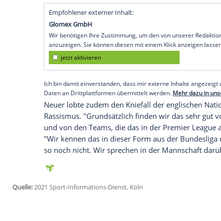
Frankfurt am
Main
(SID) - "Wir möchten 
den Menschen zeigen, dass es außerhalb d
hinweisen und hinter denen wir stehen",
seien "Vorbilder" für viele Kinder und Ju
In der Vergangenheit sei es oft so gewesen
haben und stattdessen den Richtlinien, wi
Nationaltorhüter
, der bei der EM eine R
und
Vielfalt
trägt: "Jetzt hat - auch dank 
etwas zu bewegen." Das
DFB-Team
gebe 
Empfohlener externer Inhalt:
Glomex GmbH
Wir benötigen Ihre Zustimmung, um den von un
anzuzeigen. Sie können diesen mit einem Klick a
jetzt aktivieren