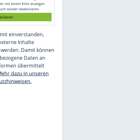
Glomex GmbH
Wir benötigen Ihre Zustimmung, um den
von unserer Redaktion eingebundenen
Inhalt von Glomex GmbH anzuzeigen. Sie
können diesen mit einem Klick anzeigen
lassen und auch wieder deaktivieren.
jetzt aktivieren
Ich bin damit einverstanden,
dass mir externe Inhalte
angezeigt werden. Damit können
personenbezogene Daten an
Drittplattformen übermittelt
werden.
Mehr dazu in unseren
Datenschutzhinweisen.