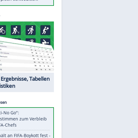
Diese Autos haben uns verlassen
Klose vor Saisonstart: "Ab
Sonntag ist Druck da"
Mit diesen Tricks wird der Grill
ruckzuck sauber
So nutzt man alte Smartphones
sinnvoll
Das ist typisch schwedisch!
Datencenter