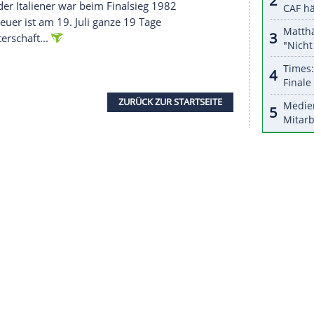
ten WM-Teilnahme stellt er den deutschen Rekord
uch im zweiten Gruppenspiel gegen die
ni, wäre er mit dann 21 Einsätzen auch WM-
Lloris (20 Spiele). Um zum deutschen WM-
mit der DFB-Elf ins Viertelfinale einziehen -
20), Uwe Seeler (21), Miroslav Klose (24) und
m.
iele Spiele ohne Gegentor helfen - auch Neuer
eißen Weste" würde er den deutschen WM-Rekord
ei mehr den Weltrekord von Fabien Barthez
eweils zehn).
 im Falle seines zweiten WM-Triumphs nach 2014
 Dino Zoff, der Italiener war beim Finalsieg 1982
Tage alt - Neuer ist am 19. Juli ganze 19 Tage
e Weltmeisterschaft...