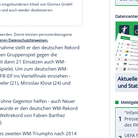
in den USA, Mexiko und Kanada wird der Kapitän
ken knacken.
racao am Sonntag (19.00 Uhr/ARD und MagentaTV)
ßballs ab: Fritz Walter als bislang ältesten
e und 24 Tage) und Lothar Matthäus als ältesten
onate und 30 Tage).
serer Redaktion eingebundenen Inhalt von Glomex GmbH
nzeigen lassen und auch wieder deaktivieren.
halte angezeigt werden. Damit können personenbezogene
r dazu in unseren Datenschutzhinweisen.