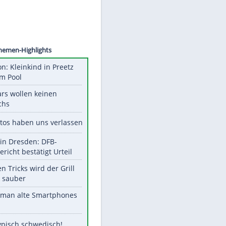
AVTSEV
Unsere Themen-Highlights
Obduktion: Kleinkind in Preetz
ertrank im Pool
Diese Stars wollen keinen
Nachwuchs