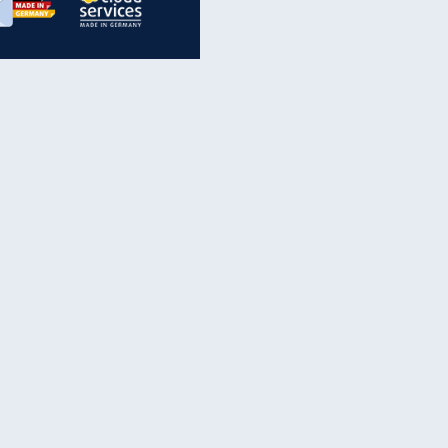
inanzen & Produkte
iscounter-Angebote
Online-Sicherheit
reenet Cloud
Ratenkredit
reenet Mail
Brutto-Netto-Rechner
reenet Webhosting
Rentenrechner
fz-Versicherung
TV-Vergleich