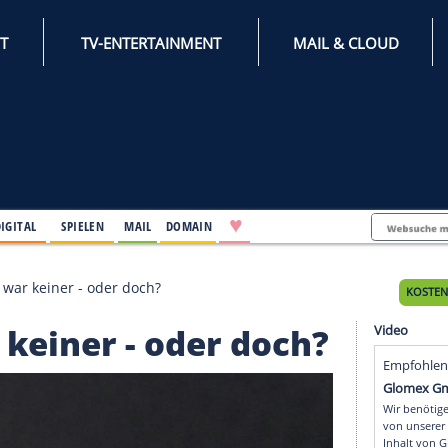
INTERNET
TV-ENTERTAINMENT
♥
IFESTYLE
DIGITAL
SPIELEN
MAIL
DOMAIN
euer: Älter war keiner - oder doch?
 war keiner - oder doc