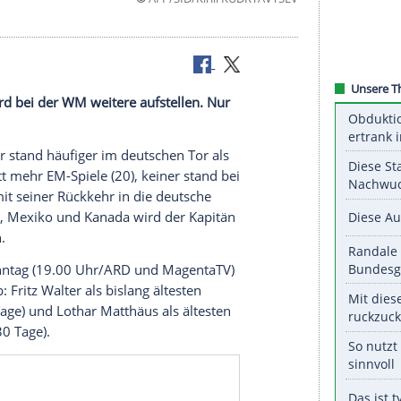
©
AFP/SID/Kirill KUDRY
rde und wird bei der WM weitere aufstellen. Nur
.
Kein Keeper stand häufiger im deutschen Tor als
Profi bestritt mehr EM-Spiele (20), keiner stand bei
ls er. Und mit seiner Rückkehr in die deutsche