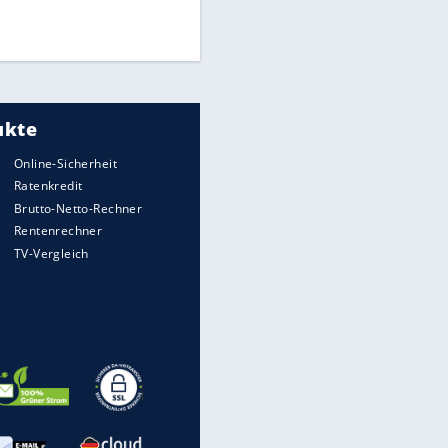
Times: Infantino bietet WM-
Finale für Unterstützung
EITE
Medien: Infantino ruft FIFA-
Mitarbeiter zu Krisentreffen