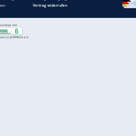
Entertainment
F
Cartoons
Spiele
D
Einbürgerungstest
Videos
f
Führerscheintest
Wissens-Quiz
f
Promi-Quiz
Witze
f
K
freenet
Kundenservice
Gender-Hinweis