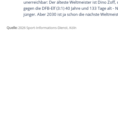
Doch damit nicht genug. Mit seiner fünf
von Lothar Matthäus ein. Spielt Neuer a
Elfenbeinküste (Cote d'Ivoire) am 20. Ju
Rekordkeeper - vor dem Franzosen Hugo 
Rekordspieler aufzusteigen, müsste Neuer 
Bastian Schweinsteiger, Philipp Lahm (je 
Matthäus (25) liegen aktuell noch vor ih
Auf dem Weg dorthin würden möglichst v
ganz persönlich. Mit einer weiteren "w
von Sepp Maier einstellen (acht), mit dr
(Frankreich) und Peter Shilton (England, j
Ein Rekord bleibt für Neuer aber selbst
unerreichbar: Der älteste Weltmeister ist
gegen die DFB-Elf (3:1) 40 Jahre und 133 
jünger. Aber 2030 ist ja schon die nächst