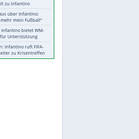
Aktuelle Ergebnisse, Tabellen
und Statistiken
Meistgelesen
"Infanti-No Go":
Pressestimmen zum Verbleib
des FIFA-Chefs
UEFA hält an FIFA-Boykott fest -
CAF hält zu Infantino
Matthäus über Infantino:
"Nicht mehr mein Fußball"