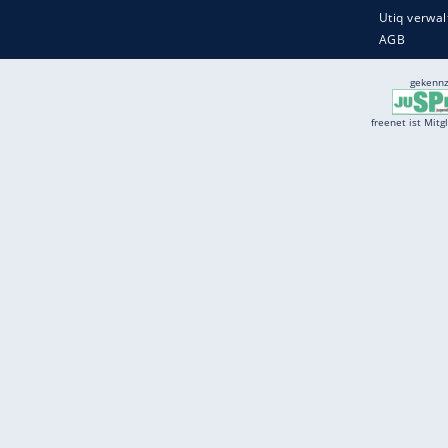
Services
Börse
Jobbörse
Spritpreis aktuell
Wetter
Ferientermine
Partnersuche
Online Angebote
freenet Mobilfunk
freenet Video