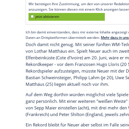
Fußball-Nationalmannschaft bei der WM 
des FC Bayern ein paar weitere Bestmar
Gleich zum Start gegen Außenseiter Cu
löst Neuer zwei Legenden des deutschen Fu
deutschen WM-Spieler (37 Jahre, 7 Monat
deutschen Nationalspieler (39 Jahre, 2 M
Empfohlener externer Inhalt:
Glomex GmbH
Wir benötigen Ihre Zustimmung, um den von un
anzuzeigen. Sie können diesen mit einem Klick a
jetzt aktivieren
Ich bin damit einverstanden, dass mir externe In
Daten an Drittplattformen übermittelt werden.
Meh