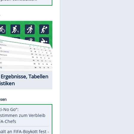
Diese Autos haben uns verlassen
Randale in Dresden: DFB-
Bundesgericht bestätigt Urteil
Mit diesen Tricks wird der Grill
ruckzuck sauber
So nutzt man alte Smartphones
sinnvoll
Das ist typisch schwedisch!
Datencenter