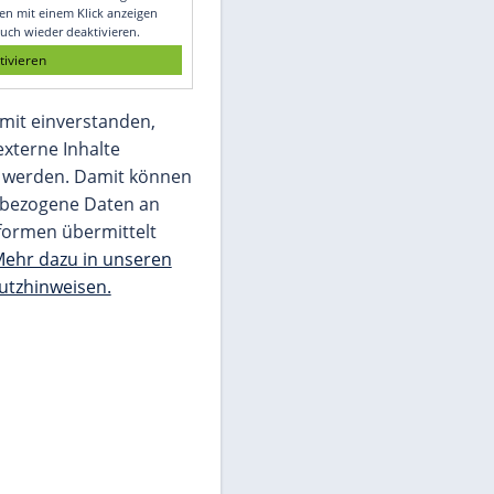
Glomex GmbH
Wir benötigen Ihre Zustimmung, um den
von unserer Redaktion eingebundenen
Inhalt von Glomex GmbH anzuzeigen. Sie
können diesen mit einem Klick anzeigen
lassen und auch wieder deaktivieren.
jetzt aktivieren
Ich bin damit einverstanden,
dass mir externe Inhalte
angezeigt werden. Damit können
personenbezogene Daten an
Drittplattformen übermittelt
werden.
Mehr dazu in unseren
Datenschutzhinweisen.