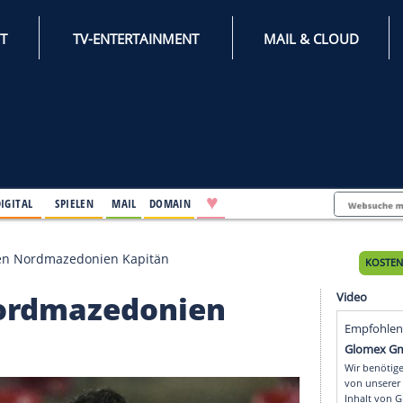
INTERNET
TV-ENTERTAINMENT
♥
IFESTYLE
DIGITAL
SPIELEN
MAIL
DOMAIN
ndogan gegen Nordmazedonien Kapitän
en Nordmazedonien