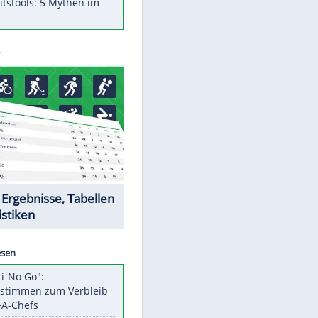
Was bei der Vogelfütterung
wirklich sinnvoll ist
"Infanti-No Go": Pressestimmen
zum Verbleib des FIFA-Chefs
Im Zeitraffer: Die Entwicklung
des Lenkrades
Lebensmittel, die nicht schlecht
werden
Sicherheitstools: 5 Mythen im
Check
EITE
Datencenter