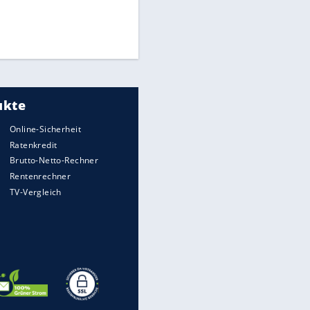
Times: Infantino bietet WM-
Finale für Unterstützung
Medien: Infantino ruft FIFA-
Mitarbeiter zu Krisentreffen
DFB: Ermittlungen im "Fall
Freigang" dauern noch an