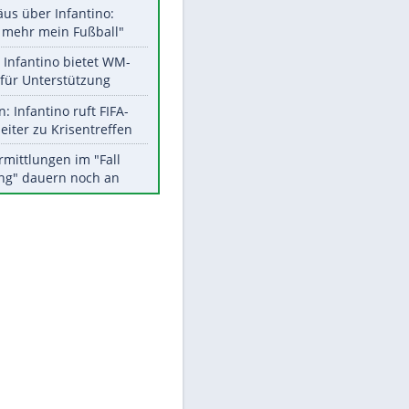
Aktuelle Ergebnisse, Tabellen
und Statistiken
Meistgelesen
"Infanti-No Go":
Pressestimmen zum Verbleib
des FIFA-Chefs
Matthäus über Infantino:
"Nicht mehr mein Fußball"