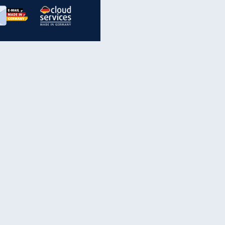
inanzen & Produkte
iscounter-Angebote
Online-Sicherheit
reenet Cloud
Ratenkredit
reenet Mail
Brutto-Netto-Rechner
reenet Webhosting
Rentenrechner
fz-Versicherung
TV-Vergleich