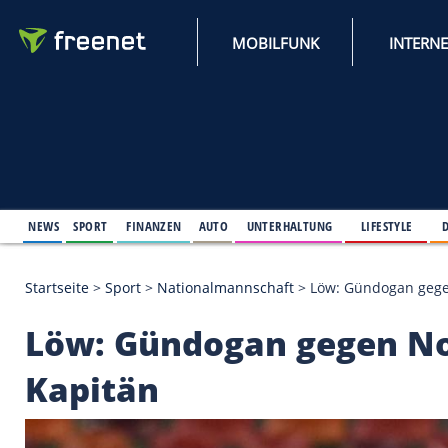
MOBILFUNK
NEWS
SPORT
FINANZEN
AUTO
UNTERHALTUNG
L
Startseite
>
Sport
>
Nationalmannschaft
>
Löw: Gü
Löw: Gündogan geg