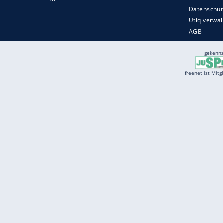
Services
Börse
Jobbörse
Spritpreis aktuell
Wetter
Ferientermine
Partnersuche
Online Angebote