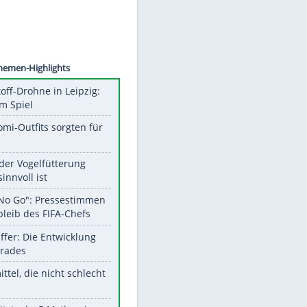
©
SID
Unsere Themen-Highlights
Sprengstoff-Drohne in Leipzig:
Semtex im Spiel
Diese Promi-Outfits sorgten für
Aufruhr!