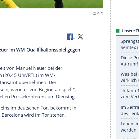
tän
n
Manuel Neuer
im WM-Qualifikationsspiel gegen
ehmen.
n
Abwesenheit
von
Manuel Neuer
bei der