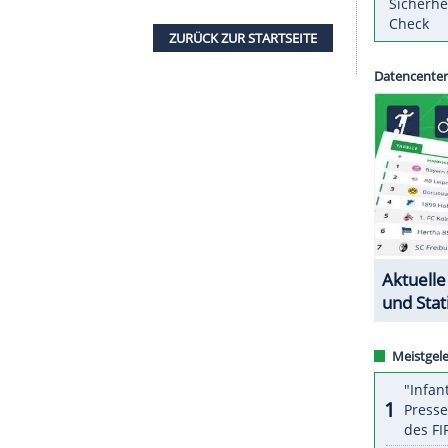
m Mittwoch (20.45 Uhr/
RTL
) im WM-
en
das
Kapitänsamt
übernehmen. Der
rd Kapitän sein, wenn er von Beginn an spielt",
 der virtuellen Pressekonferenz am Dienstag.
e Nummer eins im deutschen Tor, bekommt in
gen vom FC Barcelona wird im Tor stehen.
ZURÜCK ZUR STARTS