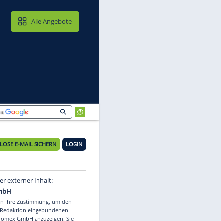
MAIL & CLOUD
Alle Angebote
KOSTENLOSE E-MAIL SICHERN
LOGIN
Video
Empfohlener externer Inhalt: