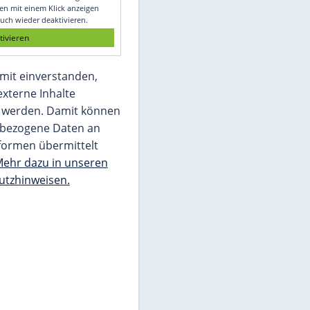
Glomex GmbH
Wir benötigen Ihre Zustimmung, um den
von unserer Redaktion eingebundenen
Inhalt von Glomex GmbH anzuzeigen. Sie
können diesen mit einem Klick anzeigen
lassen und auch wieder deaktivieren.
jetzt aktivieren
Ich bin damit einverstanden,
dass mir externe Inhalte
angezeigt werden. Damit können
personenbezogene Daten an
Drittplattformen übermittelt
werden.
Mehr dazu in unseren
Datenschutzhinweisen.