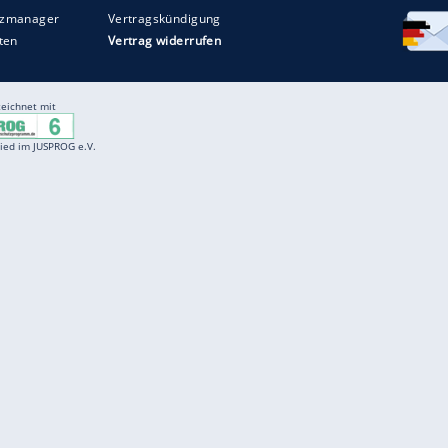
Entertainment
F
Cartoons
Spiele
D
Einbürgerungstest
Videos
f
Führerscheintest
Wissens-Quiz
f
Promi-Quiz
Witze
f
K
freenet