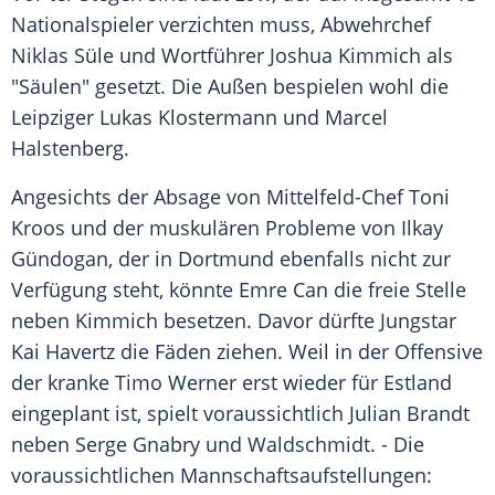
Nationalspieler verzichten muss, Abwehrchef
Niklas Süle
und Wortführer
Joshua Kimmich
als
"Säulen" gesetzt. Die Außen bespielen wohl die
Leipziger
Lukas Klostermann
und
Marcel
Halstenberg
.
Angesichts der Absage von Mittelfeld-Chef
Toni
Kroos
und der muskulären Probleme von
Ilkay
Gündogan
, der in
Dortmund
ebenfalls nicht zur
Verfügung steht, könnte
Emre Can
die freie Stelle
neben
Kimmich
besetzen. Davor dürfte Jungstar
Kai Havertz
die Fäden ziehen. Weil in der Offensive
der kranke
Timo Werner
erst wieder für
Estland
eingeplant ist, spielt voraussichtlich
Julian Brandt
neben
Serge Gnabry
und
Waldschmidt
. - Die
voraussichtlichen Mannschaftsaufstellungen: