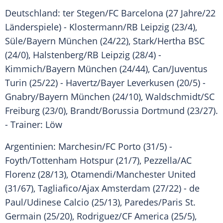
Deutschland:
ter Stegen
/
FC Barcelona
(27 Jahre/22
Länderspiele) -
Klostermann
/
RB Leipzig
(23/4),
Süle
/
Bayern München
(24/22), Stark/Hertha BSC
(24/0),
Halstenberg
/
RB Leipzig
(28/4) -
Kimmich
/
Bayern München
(24/44),
Can
/
Juventus
Turin
(25/22) -
Havertz
/Bayer Leverkusen (20/5) -
Gnabry
/
Bayern München
(24/10),
Waldschmidt
/SC
Freiburg (23/0),
Brandt
/Borussia
Dortmund
(23/27).
- Trainer:
Löw
Argentinien
: Marchesin/FC Porto (31/5) -
Foyth/Tottenham Hotspur (21/7), Pezzella/AC
Florenz (28/13), Otamendi/Manchester United
(31/67), Tagliafico/Ajax Amsterdam (27/22) - de
Paul/Udinese Calcio (25/13), Paredes/Paris St.
Germain (25/20), Rodriguez/CF America (25/5),