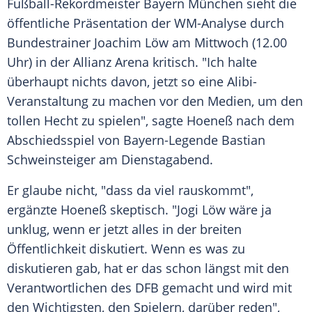
Fußball-Rekordmeister
Bayern München
sieht die
öffentliche Präsentation der WM-Analyse durch
Bundestrainer
Joachim Löw
am Mittwoch (12.00
Uhr) in der
Allianz Arena
kritisch. "Ich halte
überhaupt nichts davon, jetzt so eine Alibi-
Veranstaltung zu machen vor den Medien, um den
tollen Hecht zu spielen", sagte
Hoeneß
nach dem
Abschiedsspiel von Bayern-Legende
Bastian
Schweinsteiger
am Dienstagabend.
Er glaube nicht, "dass da viel rauskommt",
ergänzte
Hoeneß
skeptisch. "
Jogi Löw
wäre ja
unklug, wenn er jetzt alles in der breiten
Öffentlichkeit diskutiert. Wenn es was zu
diskutieren gab, hat er das schon längst mit den
Verantwortlichen des
DFB
gemacht und wird mit
den Wichtigsten, den Spielern, darüber reden",