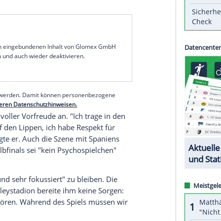
in
Wembley
ohne heißes Herz und kühlen Kopf.
igen", sagte
Innenverteidiger
Giorgio Chiellini
vor
hr/
ZDF
und MagentaTV): "Dann gewinnen wir
m
Finale
, betonte der
Routinier
von
Juventus Turin
,
teht kein Zweifel.
England
ist eine sehr
ualität auf allen Positionen." Zwar habe
England
tschland
(2:0) einige schlagbare Gegner gehabt,
faszinierenden Kampf".
Italien
sei "nur Zentimeter
serer Redaktion eingebundenen Inhalt von Glomex GmbH
nzeigen lassen und auch wieder deaktivieren.