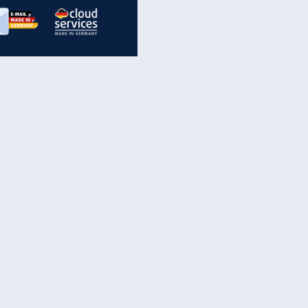
inanzen & Produkte
iscounter-Angebote
Online-Sicherheit
reenet Cloud
Ratenkredit
reenet Mail
Brutto-Netto-Rechner
reenet Webhosting
Rentenrechner
fz-Versicherung
TV-Vergleich