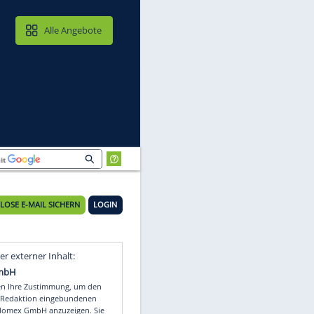
MAIL & CLOUD
Alle Angebote
KOSTENLOSE E-MAIL SICHERN
LOGIN
Video
Empfohlener externer Inhalt: