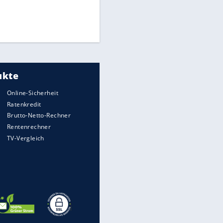
Medien: Infantino ruft FIFA-
Mitarbeiter zu Krisentreffen
EITE
Die spektakulärsten Handball-
Bilder
DFB: Ermittlungen im "Fall
Freigang" dauern noch an