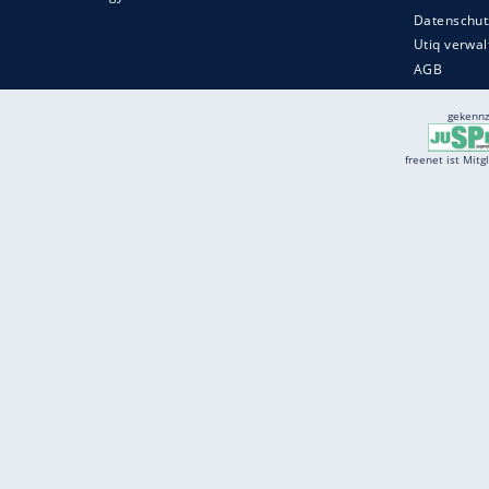
Services
Börse
Jobbörse
Spritpreis aktuell
Wetter
Ferientermine
Partnersuche
Online Angebote