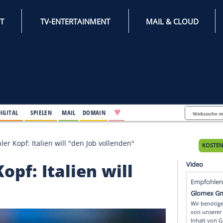
INTERNET
TV-ENTERTAINMENT
♥
IFESTYLE
DIGITAL
SPIELEN
MAIL
DOMAIN
rz und kühler Kopf: Italien will "den Job vollenden"
er Kopf: Italien will