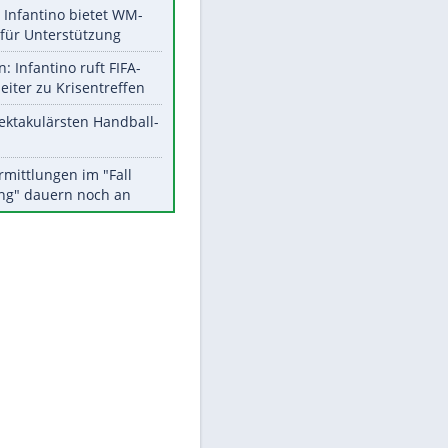
Aktuelle Ergebnisse, Tabellen
und Statistiken
Meistgelesen
Matthäus über Infantino:
"Nicht mehr mein Fußball"
Times: Infantino bietet WM-
Finale für Unterstützung