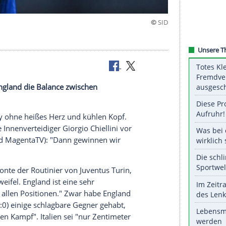
 vollenden"
nale gegen
England
die Balance zwischen