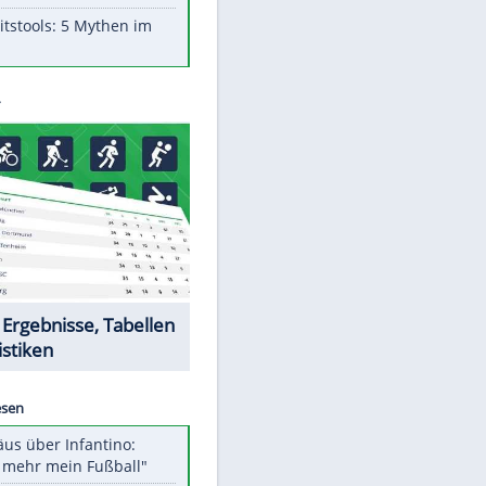
Aufruhr!
Was bei der Vogelfütterung
wirklich sinnvoll ist
Die schlimmsten Bad Boys der
Sportwelt
Im Zeitraffer: Die Entwicklung
des Lenkrades
Lebensmittel, die nicht schlecht
werden
Sicherheitstools: 5 Mythen im
Check
Datencenter