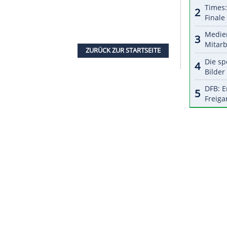
halte angezeigt werden. Damit können personenbezogene
r dazu in unseren Datenschutzhinweisen.
lassen und voller
Vorfreude
an. "Ich trage in den
Lächeln auf den Lippen, ich habe Respekt für
 ihnen", sagte er. Auch die Szene mit Spaniens
eßen
des Halbfinals sei "kein Psychospielchen"
auf, "ruhig und sehr fokussiert" zu bleiben. Die
doner
Wembleystadion
bereite ihm keine Sorgen:
dem
Abpfiff
hören. Während des Spiels müssen wir