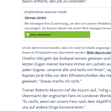
London (SID) - "Man überlebt kein
Finale
Wir müssen beides bis zum Äußersten ze
dem
Endspiel
am Sonntagabend (21.00 U
hoffentlich."
Es stünden jene beiden Mannschaften i
"die es am meisten verdienen. Daran bes
körperbetonte Mannschaft mit sehr viel Q
nach dem Sieg im
Achtelfinale
gegen
Deu
dennoch erwarte er einen "harten, aber 
davon entfernt, den Job zu vollenden".
Empfohlener externer Inhalt:
Glomex GmbH
Wir benötigen Ihre Zustimmung, um den von un
anzuzeigen. Sie können diesen mit einem Klick a
jetzt aktivieren