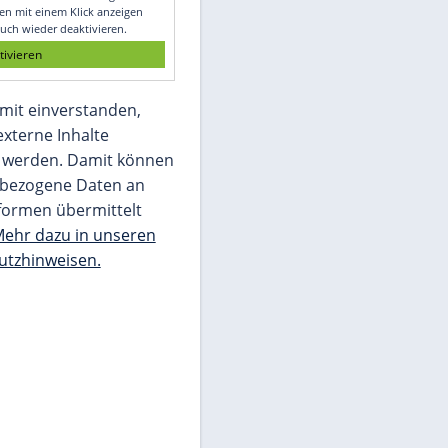
Glomex GmbH
Wir benötigen Ihre Zustimmung, um den
von unserer Redaktion eingebundenen
Inhalt von Glomex GmbH anzuzeigen. Sie
können diesen mit einem Klick anzeigen
lassen und auch wieder deaktivieren.
jetzt aktivieren
Ich bin damit einverstanden,
dass mir externe Inhalte
angezeigt werden. Damit können
personenbezogene Daten an
Drittplattformen übermittelt
werden.
Mehr dazu in unseren
Datenschutzhinweisen.