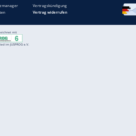
Entertainment
F
Cartoons
Spiele
D
Einbürgerungstest
Videos
f
Führerscheintest
Wissens-Quiz
f
Promi-Quiz
Witze
f
K
freenet