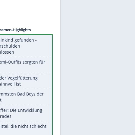
©
SID
Unsere Themen-Highlights
Totes Kleinkind gefunden -
Fremdverschulden
ausgeschlossen
Diese Promi-Outfits sorgten für