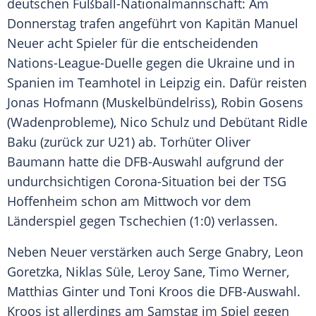
deutschen
Fußball-Nationalmannschaft
: Am
Donnerstag trafen angeführt von Kapitän
Manuel
Neuer
acht Spieler für die entscheidenden
Nations-League-Duelle gegen die
Ukraine
und in
Spanien
im Teamhotel in
Leipzig
ein. Dafür reisten
Jonas Hofmann
(Muskelbündelriss),
Robin Gosens
(Wadenprobleme),
Nico Schulz
und Debütant
Ridle
Baku
(zurück zur U21) ab. Torhüter
Oliver
Baumann
hatte die
DFB-Auswahl
aufgrund der
undurchsichtigen Corona-Situation bei der
TSG
Hoffenheim
schon am Mittwoch vor dem
Länderspiel
gegen Tschechien (1:0) verlassen.
Neben
Neuer
verstärken auch
Serge Gnabry
,
Leon
Goretzka
,
Niklas Süle
, Leroy Sane,
Timo Werner
,
Matthias Ginter
und
Toni Kroos
die
DFB-Auswahl
.
Kroos
ist allerdings am Samstag im Spiel gegen