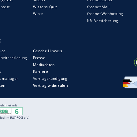
s ältester verbliebener Feldspieler die junge
chalke, von Löws Radar verschwunden.
 neuen Sturm und Drang, im Dreiersturm aber
Enttäuschung an Rücktritt, musste danach zum
ltmeister-Nimbus ist verflogen, bei der EM 2020
ZURÜCK ZUR STARTS