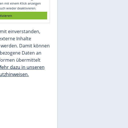
Glomex GmbH
Wir benötigen Ihre Zustimmung, um den
von unserer Redaktion eingebundenen
Inhalt von Glomex GmbH anzuzeigen. Sie
können diesen mit einem Klick anzeigen
lassen und auch wieder deaktivieren.
jetzt aktivieren
Ich bin damit einverstanden,
dass mir externe Inhalte
angezeigt werden. Damit können
personenbezogene Daten an
Drittplattformen übermittelt
werden.
Mehr dazu in unseren
Datenschutzhinweisen.