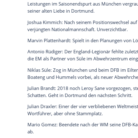
Kronprinz.
Kevin Trapp
: Nach guter Saison beim Eu
Nummer 3 bei der Rückkehr nach
Paris
w
Jerome Boateng
: Im März von
Joachim L
einer der großen Verlierer der Saison.
Matthias Ginter
: Ist neben
Neuer
,
Draxle
Weltmeistern fester Bestandteil beim D
Jonas Hector
: Nach zwischenzeitlicher D
Auf der linken Abwehrseite hinter Neu
Mats Hummels
: Wie
Boateng
im März auf
Leistungen im Saisonendspurt aus
Münc
seiner alten Liebe in
Dortmund
.