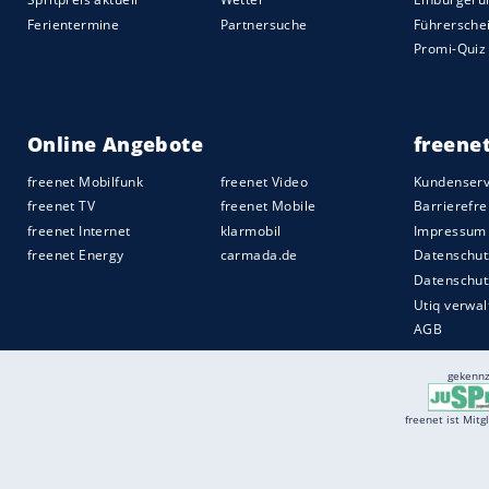
Marco Reus: Endlich Stammspieler! Soll al
Offensive führen.
Sebastian Rudy: Vergeudetes Jahr auf S
Timo Werner: Wichtiger Bestandteil des
derzeit nur Joker.
Joachim Löw
: Dachte nur in der ersten 
Umbruch fast gezwungen werden. Sein We
auf Bewährung.
Quelle:
2019 Sport-Informations-Dienst, Köln