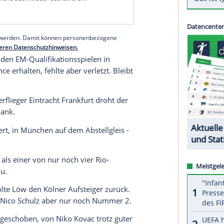
elern zwölf Monate nach der
Katastrophe
von
Kasan
yern München
nach schweren Monaten ein
derspielen wieder die unumstrittene Nummer eins
serer Redaktion eingebundenen Inhalt von Glomex GmbH
nzeigen lassen und auch wieder deaktivieren.
halte angezeigt werden. Damit können personenbezogene
r dazu in unseren Datenschutzhinweisen.
er sollte in den EM-Qualifikationsspielen in
0) eine Chance erhalten, fehlte aber verletzt. Bleibt