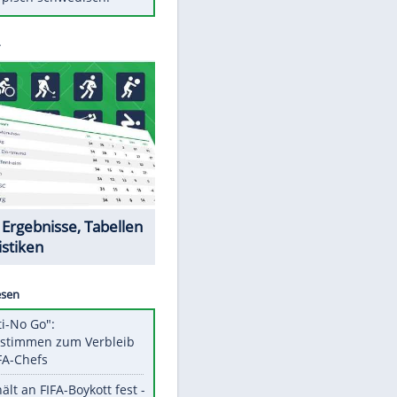
Diese Autos haben uns verlassen
Auftakt-Misere gestoppt: Berlin
gewinnt in Bochum
Mit diesen Tricks wird der Grill
ruckzuck sauber
So nutzt man alte Smartphones
sinnvoll
Das ist typisch schwedisch!
Datencenter