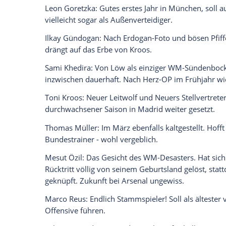
Joshua Kimmich
: Nach seinem Positionsw
verjüngten Nationalmannschaft. Unverzic
Marvin Plattenhardt: Spielt in den Plan
Antonio Rüdiger
: Der England-Legionär fe
die EM als Partner von
Süle
im Abwehrzen
Niklas Süle
: Zog in
München
und beim
D
Boateng
und
Hummels
vorbei, als neuer
Julian Brandt
: 2018 noch Leroy Sane vor
Schatten. Geht in
Dortmund
den nächsten
Julian Draxler
: Einer der vier verblieben
Wortführer, aber ohne Stammplatz.
Mario Gomez
: Beendete nach der WM sei
ab.