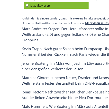
München
(SID) - Was ist aus den 23 Spi
geworden? - Ein Überblick:
Manuel Neuer
: Der Kapitän spielte für
Ba
starkes Pokalfinale. Ist nach guten Län
im deutschen Tor.
Empfohlener externer Inhalt:
Glomex GmbH
Wir benötigen Ihre Zustimmung, um den von un
anzuzeigen. Sie können diesen mit einem Klick a
jetzt aktivieren
Ich bin damit einverstanden, dass mir externe In
Daten an Drittplattformen übermittelt werden.
Meh
Marc-Andre
ter Stegen
: Der Herausforder
Weißrussland
(2:0) und gegen
Estland
(8: