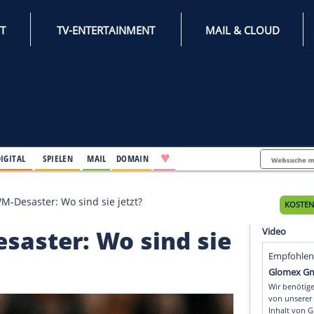
INTERNET
TV-ENTERTAINMENT
♥
IFESTYLE
DIGITAL
SPIELEN
MAIL
DOMAIN
 nach dem WM-Desaster: Wo sind sie jetzt?
M-Desaster: Wo sind s