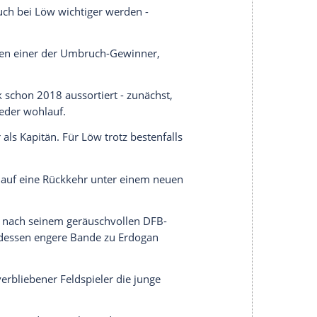
echsel auf die Sechs einer der neuen Chefs der
htbar.
ungen von
Löw
keine Rolle mehr.
hlte zuletzt nach seiner OP, ist aber mit Blick auf
trum eingeplant.
FB
im Eiltempo an den entthronten Weltmeistern
 Abwehrchef hier wie dort feste Säule.
gezogen, steht inzwischen etwas in dessen
 Schritt.
en Weltmeister von 2014, einer der jungen
ne DFB-Karriere, stieg jetzt mit dem
VfB Stuttgart