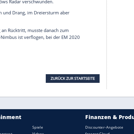
hen
, soll auch bei
Löw
wichtiger werden -
 bösen Pfiffen einer der Umbruch-Gewinner,
Sündenbock schon 2018 aussortiert - zunächst,
Frühjahr wieder wohlauf.
llvertreter als Kapitän. Für
Löw
trotz bestenfalls
gesetzt.
tellt. Hofft auf eine Rückkehr unter einem neuen
rs. Hat sich nach seinem geräuschvollen DFB-
gelöst, stattdessen engere Bande zu Erdogan