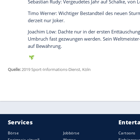
Leon Goretzka
: Gutes erstes Jahr in
Münc
vielleicht sogar als Außenverteidiger.
Ilkay Gündogan
: Nach Erdogan-Foto und
drängt auf das Erbe von
Kroos
.
Sami Khedira: Von
Löw
als einziger WM-
inzwischen dauerhaft. Nach Herz-OP im 
Toni Kroos
:
Neuer
Leitwolf und Neuers Ste
durchwachsener Saison in Madrid weiter 
Thomas Müller: Im März ebenfalls kaltges
Bundestrainer - wohl vergeblich.
Mesut Özil: Das Gesicht des WM-Desaste
Rücktritt völlig von seinem Geburtsland 
geknüpft. Zukunft bei Arsenal ungewiss.