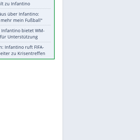
Aktuelle Ergebnisse, Tabellen
und Statistiken
Meistgelesen
"Infanti-No Go":
Pressestimmen zum Verbleib
des FIFA-Chefs
UEFA hält an FIFA-Boykott fest -
CAF hält zu Infantino
Matthäus über Infantino:
"Nicht mehr mein Fußball"