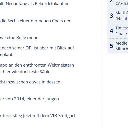
ropacup-Überflieger
Eintracht Frankfurt
droht der
ieder die Bank.
öw
aussortiert, in
München
auf dem Abstellgleis -
r
und
Kroos
als einer von nur noch vier Rio-
FB-Neuaufbau.
enkpause holte
Löw
den Kölner Aufsteiger zurück.
-Dortmunder
Nico Schulz
aber nur noch Nummer 2.
s Altenteil geschoben, von
Niko Kovac
trotz guter
hen
vergrault. Neuanfang als Rekordeinkauf bei