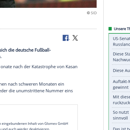
?
 leistete sich die deutsche Fußball-
ige Blamage.