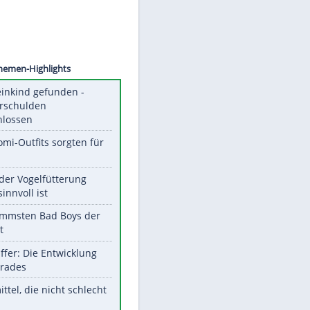
©
SID
Unsere Themen-Highlights
Totes Kleinkind gefunden -
Fremdverschulden
ausgeschlossen
Diese Promi-Outfits sorgten für