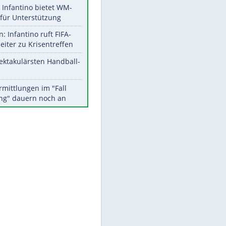
Aktuelle Ergebnisse, Tabellen
EITE
und Statistiken
Meistgelesen
Matthäus über Infantino:
"Nicht mehr mein Fußball"
Times: Infantino bietet WM-
Finale für Unterstützung