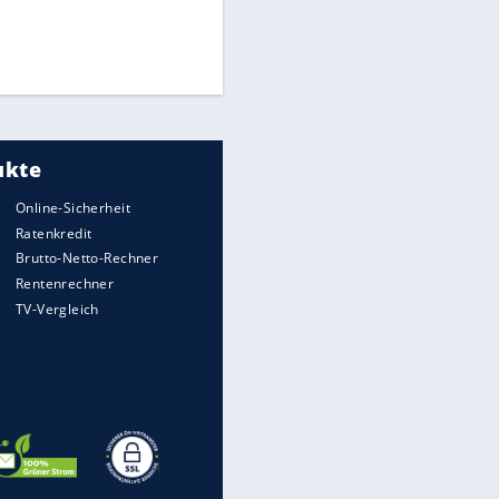
Medien: Infantino ruft FIFA-
Mitarbeiter zu Krisentreffen
Die spektakulärsten Handball-
Bilder
DFB: Ermittlungen im "Fall
Freigang" dauern noch an