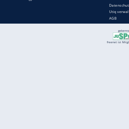
Services
Börse
Jobbörse
Spritpreis aktuell
Wetter
Ferientermine
Partnersuche
Online Angebote