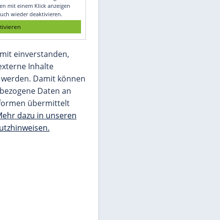
Glomex GmbH
Wir benötigen Ihre Zustimmung, um den
von unserer Redaktion eingebundenen
Inhalt von Glomex GmbH anzuzeigen. Sie
können diesen mit einem Klick anzeigen
lassen und auch wieder deaktivieren.
jetzt aktivieren
Ich bin damit einverstanden,
dass mir externe Inhalte
angezeigt werden. Damit können
personenbezogene Daten an
Drittplattformen übermittelt
werden.
Mehr dazu in unseren
Datenschutzhinweisen.