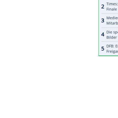
4
Ginter
, 21
Gündogan
, 18
Goretzka
, 13
Max
- 20
w
ZURÜCK ZUR STARTS