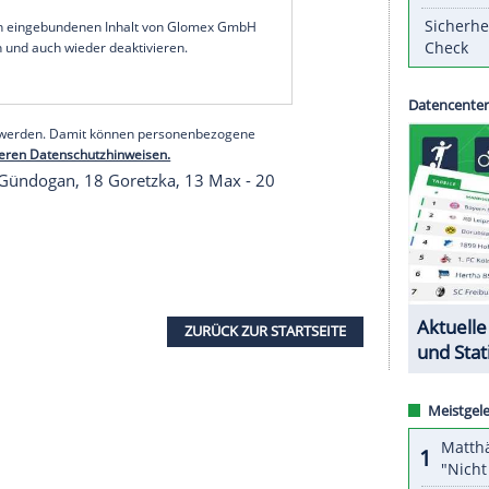
in
Leipzig
(20.45 Uhr/
ZDF
) in der
Startaufstellung
.
en deutschen Torhüter-Rekord von
Maier
ein.
Löw
auf eine Dreierkette mit
Niklas Süle
,
Robin
d besetzen
Matthias Ginter
und
Philipp Max
die
n
Ilkay Gündogan
und
Leon Goretzka
. Vorne soll
erner
und Leroy Sane für Tore sorgen. - Die
serer Redaktion eingebundenen Inhalt von Glomex GmbH
nzeigen lassen und auch wieder deaktivieren.
halte angezeigt werden. Damit können personenbezogene
r dazu in unseren Datenschutzhinweisen.