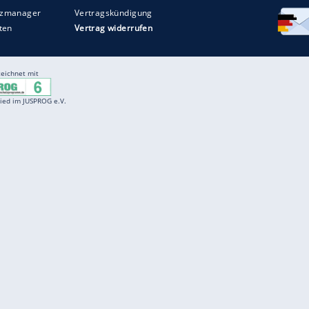
Entertainment
F
Cartoons
Spiele
D
Einbürgerungstest
Videos
f
Führerscheintest
Wissens-Quiz
f
Promi-Quiz
Witze
f
K
freenet