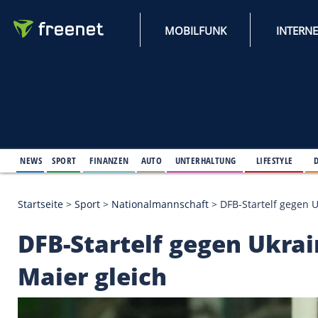
MOBILFUNK
NEWS
SPORT
FINANZEN
AUTO
UNTERHALTUNG
L
Startseite
>
Sport
>
Nationalmannschaft
>
DFB-Start
DFB-Startelf gegen U