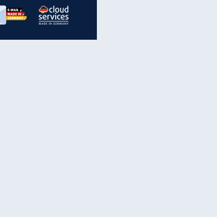
inanzen & Produkte
iscounter-Angebote
Online-Sicherheit
reenet Cloud
Ratenkredit
reenet Mail
Brutto-Netto-Rechner
reenet Webhosting
Rentenrechner
fz-Versicherung
TV-Vergleich