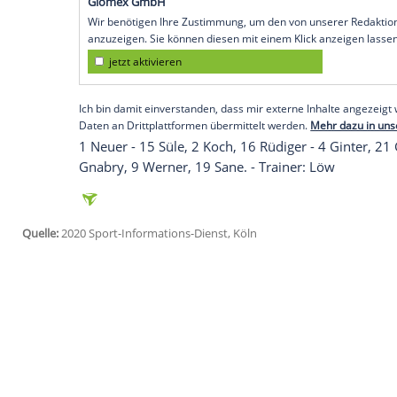
Nations-League-Spiel gegen die
Ukraine
Neuer
stellt mit seinem 95.
Länderspiel
d
Vor
Neuer
setzt Bundestrainer
Joachim 
Koch
und
Antonio Rüdiger
. Im Mittelfel
Außenpositionen. In der Zentrale agiere
das Turbo-Trio mit
Serge Gnabry
,
Timo W
deutsche Aufstellung:
Empfohlener externer Inhalt:
Glomex GmbH
Wir benötigen Ihre Zustimmung, um den von un
anzuzeigen. Sie können diesen mit einem Klick a
jetzt aktivieren
Ich bin damit einverstanden, dass mir externe In
Daten an Drittplattformen übermittelt werden.
Meh