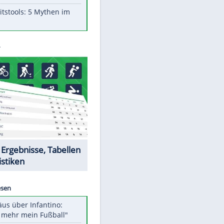
Aufruhr!
Was bei der Vogelfütterung
wirklich sinnvoll ist
Die schlimmsten Bad Boys der
Sportwelt
Im Zeitraffer: Die Entwicklung
des Lenkrades
Lebensmittel, die nicht schlecht
werden
Sicherheitstools: 5 Mythen im
Check
Datencenter