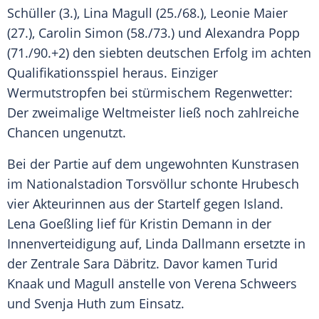
Schüller
(3.),
Lina Magull
(25./68.),
Leonie Maier
(27.),
Carolin Simon
(58./73.) und
Alexandra Popp
(71./90.+2) den siebten deutschen Erfolg im achten
Qualifikationsspiel heraus. Einziger
Wermutstropfen bei stürmischem Regenwetter:
Der zweimalige Weltmeister ließ noch zahlreiche
Chancen ungenutzt.
Bei der Partie auf dem ungewohnten Kunstrasen
im Nationalstadion Torsvöllur schonte
Hrubesch
vier Akteurinnen aus der Startelf gegen
Island
.
Lena Goeßling
lief für
Kristin Demann
in der
Innenverteidigung auf,
Linda Dallmann
ersetzte in
der Zentrale
Sara Däbritz
. Davor kamen
Turid
Knaak
und
Magull
anstelle von
Verena Schweers
und
Svenja Huth
zum Einsatz.