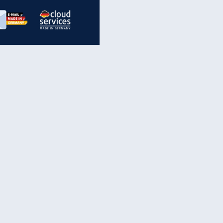
inanzen & Produkte
iscounter-Angebote
Online-Sicherheit
reenet Cloud
Ratenkredit
reenet Mail
Brutto-Netto-Rechner
reenet Webhosting
Rentenrechner
fz-Versicherung
TV-Vergleich