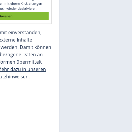
Glomex GmbH
Wir benötigen Ihre Zustimmung, um den
von unserer Redaktion eingebundenen
Inhalt von Glomex GmbH anzuzeigen. Sie
können diesen mit einem Klick anzeigen
lassen und auch wieder deaktivieren.
jetzt aktivieren
Ich bin damit einverstanden,
dass mir externe Inhalte
angezeigt werden. Damit können
personenbezogene Daten an
Drittplattformen übermittelt
werden.
Mehr dazu in unseren
Datenschutzhinweisen.