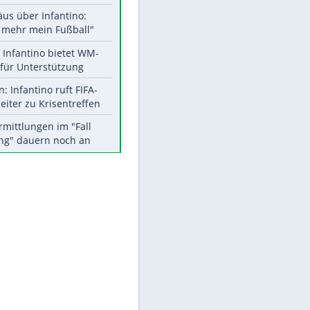
Aktuelle Ergebnisse, Tabellen
und Statistiken
Meistgelesen
"Infanti-No Go":
Pressestimmen zum Verbleib
des FIFA-Chefs
Matthäus über Infantino:
"Nicht mehr mein Fußball"