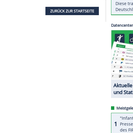
18. Dezember) mit einem Vertrauten. Wie
k verriet, habe Flick ihn angerufen und ihm
 nach Katar fährst." Gerland (68), Assistent des
Bayern München, soll "auch mit auf den Platz".
 Bayern München im vergangenen Jahr von Flick
chaft eingesetzt. Darüber hinaus ist er Assistent
21-Auswahl des Deutschen Fußball-Bundes (DFB).
ZURÜCK ZUR STARTS