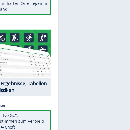
Stars heute
Diese Autos haben uns verlassen
Reese entschuldigt sich bei Fans:
"Tut mir aufrichtig leid"
Mit diesen Tricks wird der Grill
ruckzuck sauber
So nutzt man alte Smartphones
sinnvoll
Diese traumhaften Orte liegen in
Deutschland
EITE
Datencenter