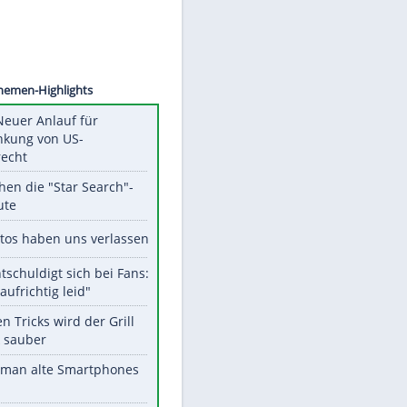
©
SID
Unsere Themen-Highlights
Trump: Neuer Anlauf für
Beschränkung von US-
Geburtsrecht
Das machen die "Star Search"-