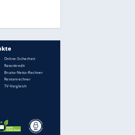
Times: Infantino bietet WM-
Finale für Unterstützung
Medien: Infantino ruft FIFA-
Mitarbeiter zu Krisentreffen
DFB: Ermittlungen im "Fall
Freigang" dauern noch an