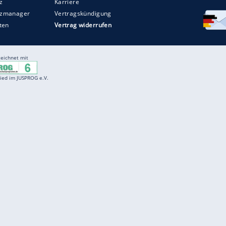
Entertainment
F
Cartoons
Spiele
D
Einbürgerungstest
Videos
f
Führerscheintest
Wissens-Quiz
f
Promi-Quiz
Witze
f
K
freenet