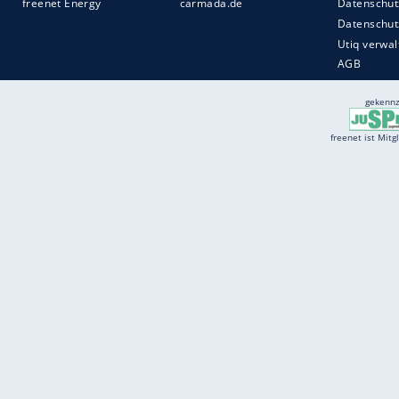
Services
Börse
Jobbörse
Spritpreis aktuell
Wetter
Ferientermine
Partnersuche
Online Angebote