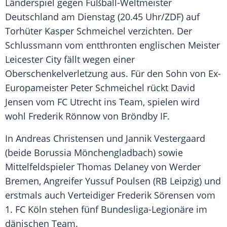
Länderspiel
gegen Fußball-Weltmeister
Deutschland
am Dienstag (20.45 Uhr/
ZDF
) auf
Torhüter
Kasper Schmeichel
verzichten. Der
Schlussmann vom entthronten englischen
Meister
Leicester City
fällt wegen einer
Oberschenkelverletzung aus. Für den Sohn von Ex-
Europameister
Peter Schmeichel
rückt
David
Jensen
vom
FC Utrecht
ins Team, spielen wird
wohl Frederik Rönnow von Bröndby IF.
In
Andreas Christensen
und
Jannik Vestergaard
(beide
Borussia Mönchengladbach
) sowie
Mittelfeldspieler
Thomas Delaney
von
Werder
Bremen
, Angreifer Yussuf Poulsen (RB Leipzig) und
erstmals auch Verteidiger Frederik Sörensen vom
1. FC Köln stehen fünf Bundesliga-Legionäre im
dänischen Team.