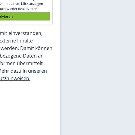
Glomex GmbH
Wir benötigen Ihre Zustimmung, um den
von unserer Redaktion eingebundenen
Inhalt von Glomex GmbH anzuzeigen. Sie
können diesen mit einem Klick anzeigen
lassen und auch wieder deaktivieren.
jetzt aktivieren
Ich bin damit einverstanden,
dass mir externe Inhalte
angezeigt werden. Damit können
personenbezogene Daten an
Drittplattformen übermittelt
werden.
Mehr dazu in unseren
Datenschutzhinweisen.