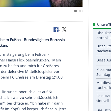
t
msteigerung beim Fußball-Bundesligisten Borussia
k beeindrucken.
uffälligen
Formsteigerung
beim Fußball-