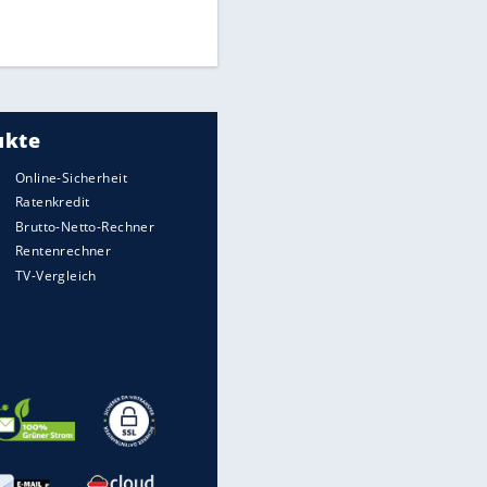
Times: Infantino bietet WM-
Finale für Unterstützung
Medien: Infantino ruft FIFA-
Mitarbeiter zu Krisentreffen