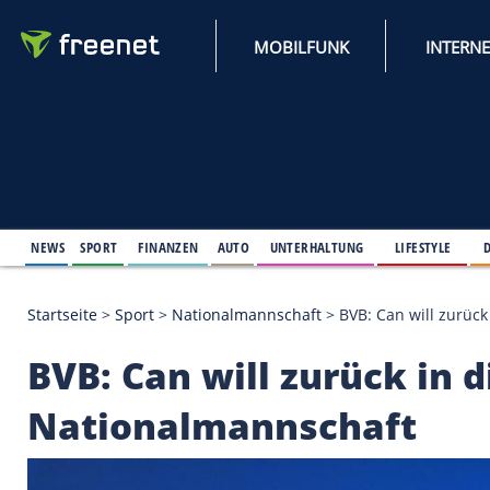
MOBILFUNK
NEWS
SPORT
FINANZEN
AUTO
UNTERHALTUNG
L
Startseite
>
Sport
>
Nationalmannschaft
>
BVB: Can
BVB: Can will zurück