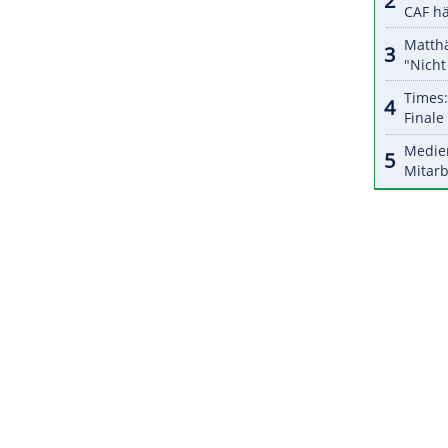
halte angezeigt werden. Damit können personenbezogene
r dazu in unseren Datenschutzhinweisen.
hresbeginn ist Can mit seiner Wucht und
Erfahrung
Edin Terzic
geworden. Sein bisher letztes von 37
 EM-Achtelfinal-Aus gegen England in Wembley
ZURÜCK ZUR STARTS