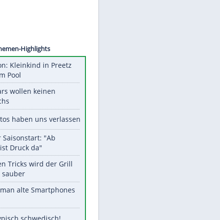
©
SID
Unsere Themen-Highlights
Obduktion: Kleinkind in Preetz
ertrank im Pool
Diese Stars wollen keinen
Nachwuchs