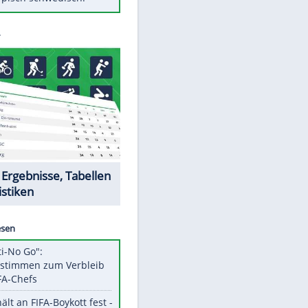
Diese Autos haben uns verlassen
Klose vor Saisonstart: "Ab
Sonntag ist Druck da"
Mit diesen Tricks wird der Grill
ruckzuck sauber
So nutzt man alte Smartphones
sinnvoll
Das ist typisch schwedisch!
Datencenter