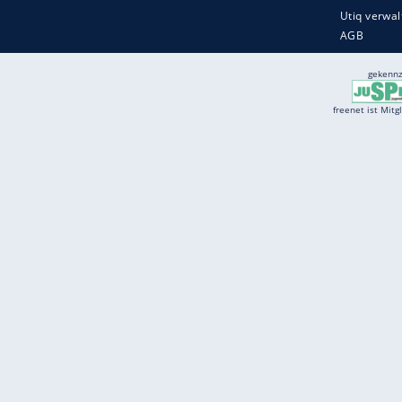
Services
Börse
Jobbörse
Spritpreis aktuell
Wetter
Ferientermine
Partnersuche
Online Angebote
freenet Mobilfunk
freenet Video