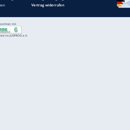
Entertainment
F
Cartoons
Spiele
D
Einbürgerungstest
Videos
f
Führerscheintest
Wissens-Quiz
f
Promi-Quiz
Witze
f
K
freenet
Kundenservice
Gender-Hinweis