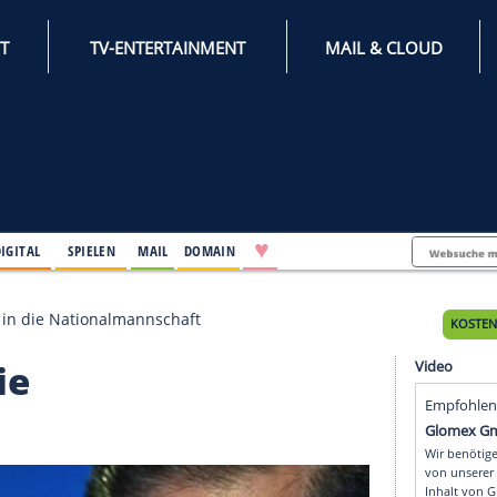
INTERNET
TV-ENTERTAINMENT
♥
IFESTYLE
DIGITAL
SPIELEN
MAIL
DOMAIN
 will zurück in die Nationalmannschaft
 in die