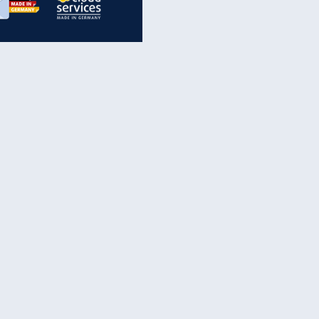
inanzen & Produkte
iscounter-Angebote
Online-Sicherheit
reenet Cloud
Ratenkredit
reenet Mail
Brutto-Netto-Rechner
reenet Webhosting
Rentenrechner
fz-Versicherung
TV-Vergleich