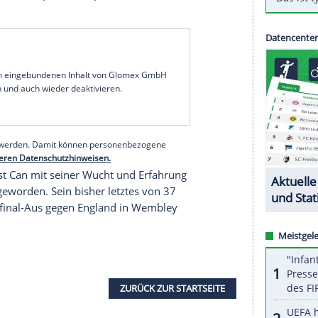
Bundestrainer
Hansi Flick
beeindrucken
. "Mein
rigen
Phasen zu
helfen
und mich für Größeres
haft", sagte der defensive
Mittelfeldspieler
vor
ons
League beim
FC Chelsea
am Dienstag (21.00
schwachen
Hinrunde
innerlich alles auf Null
anken gemacht, ich war zu sehr
enttäuscht
, ich
ht ändern kann", berichtete er. "Ich habe mir dann
ng. Ich muss
fit
im Kopf und körperlich
fit
sein. Jetzt
serer Redaktion eingebundenen Inhalt von Glomex GmbH
nzeigen lassen und auch wieder deaktivieren.