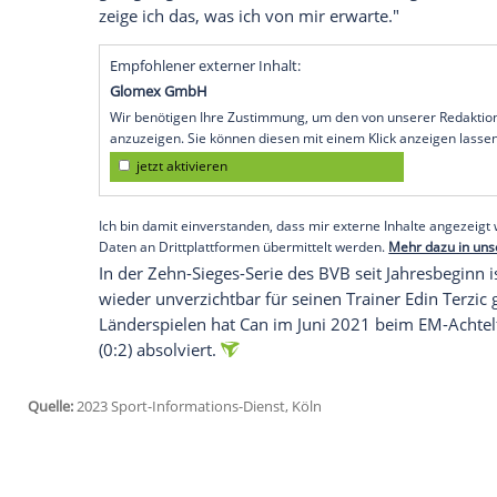
Bundesligisten
Borussia Dortmund
auch
Ziel
ist immer, der Mannschaft in
schwie
anzubieten, auch für die Nationalmannsc
dem Achtelfinal-Rückspiel in der
Champi
Uhr/Prime Video).
Er habe, sagte der 29-Jährige, nach einer
gestellt. Zuvor "habe ich mir meine Ged
habe über Dinge
gemeckert
, die ich nic
gesagt: Egal, was ist, ich mache mein Di
zeige ich das, was ich von mir erwarte."
Empfohlener externer Inhalt:
Glomex GmbH
Wir benötigen Ihre Zustimmung, um den von un
anzuzeigen. Sie können diesen mit einem Klick a