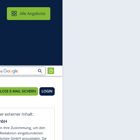
MAIL & CLOUD
Alle Angebote
KOSTENLOSE E-MAIL SICHERN
LOGIN
Video
Empfohlener externer Inhalt: