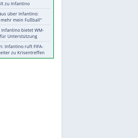
Aktuelle Ergebnisse, Tabellen
und Statistiken
Meistgelesen
"Infanti-No Go":
Pressestimmen zum Verbleib
des FIFA-Chefs
EITE
UEFA hält an FIFA-Boykott fest -
CAF hält zu Infantino
Matthäus über Infantino:
"Nicht mehr mein Fußball"