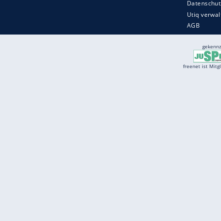
Services
Börse
Jobbörse
Spritpreis aktuell
Wetter
Ferientermine
Partnersuche
Online Angebote