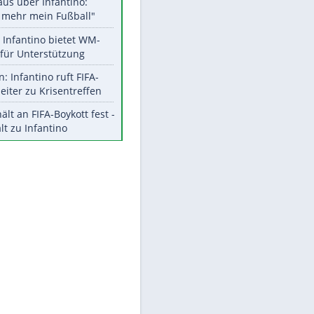
Aktuelle Ergebnisse, Tabellen
und Statistiken
Meistgelesen
"Infanti-No Go":
Pressestimmen zum Verbleib
des FIFA-Chefs
Matthäus über Infantino:
"Nicht mehr mein Fußball"
Times: Infantino bietet WM-