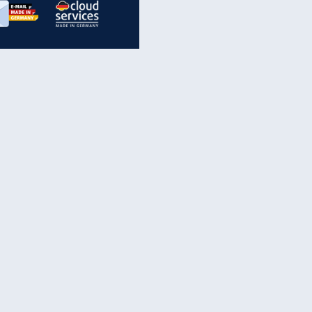
inanzen & Produkte
iscounter-Angebote
Online-Sicherheit
reenet Cloud
Ratenkredit
reenet Mail
Brutto-Netto-Rechner
reenet Webhosting
Rentenrechner
fz-Versicherung
TV-Vergleich