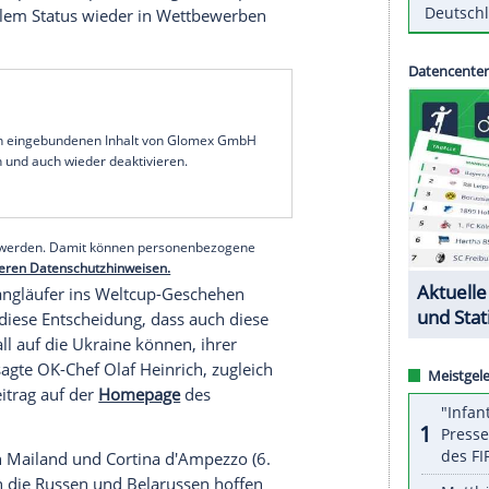
der in großer Zahl russische und belarussische
 Demnach haben 18 russische Athletinnen und
lerinnen und Sportler für die Wettkämpfe vom 14.
linien des Internationalen Skiverbandes FIS
hleten in Bayern antreten.
S) hatte Anfang Dezember Klagen aus Russland und
geben. Demnach dürfen russische und belarussische
ieder an FIS-Wettkämpfen teilnehmen, sofern sie
n auch im olympischen Sport in einigen Disziplinen
n mit neutralem Status wieder in Wettbewerben
serer Redaktion eingebundenen Inhalt von Glomex GmbH