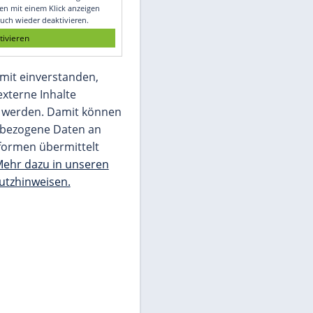
Glomex GmbH
Wir benötigen Ihre Zustimmung, um den
von unserer Redaktion eingebundenen
Inhalt von Glomex GmbH anzuzeigen. Sie
können diesen mit einem Klick anzeigen
lassen und auch wieder deaktivieren.
jetzt aktivieren
Ich bin damit einverstanden,
dass mir externe Inhalte
angezeigt werden. Damit können
personenbezogene Daten an
Drittplattformen übermittelt
werden.
Mehr dazu in unseren
Datenschutzhinweisen.