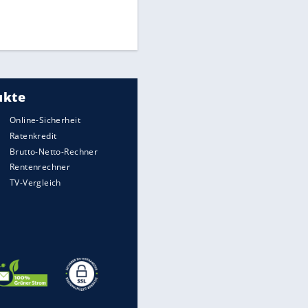
Finale für Unterstützung
Medien: Infantino ruft FIFA-
Mitarbeiter zu Krisentreffen
UEFA hält an FIFA-Boykott fest -
CAF hält zu Infantino
EITE