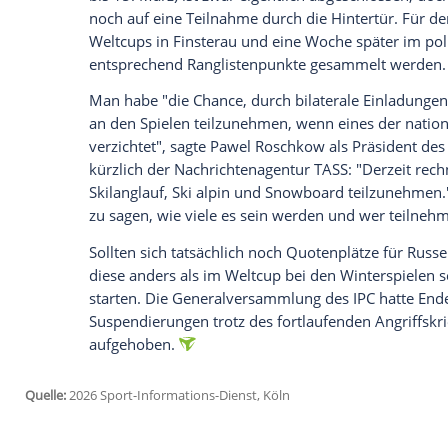
anzuzeigen. Sie können diesen mit einem Klick a
jetzt aktivieren
Ich bin damit einverstanden, dass mir externe In
Daten an Drittplattformen übermittelt werden.
Meh
In Finsterau kehren nun in großer Zahl d
zurück. "Als Organisationskomitee respek
Menschen mit Handicap, die ja nichts für
Leidenschaft für den Langlauf nachgehen
Bezirkstagspräsident von Niederbayern, 
Gastgebers.
Die Vergabe der Quotenplätze für die Pa
bis 15. März) ist zwar eigentlich abgesc
noch auf eine Teilnahme durch die Hintert
Weltcups in Finsterau und eine Woche sp
entsprechend Ranglistenpunkte gesamme