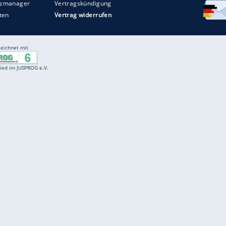
Entertainment
F
Cartoons
Spiele
D
Einbürgerungstest
Videos
f
Führerscheintest
Wissens-Quiz
f
Promi-Quiz
Witze
f
K
freenet