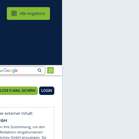
MAIL & CLOUD
Alle Angebote
KOSTENLOSE E-MAIL SICHERN
LOGIN
a-
Video
Empfohlener externer Inhalt: