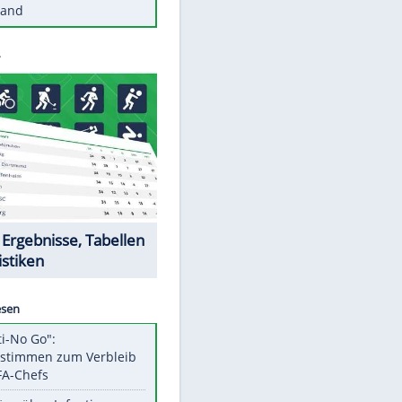
Diese Autos haben uns verlassen
Reese entschuldigt sich bei Fans:
"Tut mir aufrichtig leid"
Mit diesen Tricks wird der Grill
ruckzuck sauber
So nutzt man alte Smartphones
sinnvoll
Diese traumhaften Orte liegen in
Deutschland
Datencenter