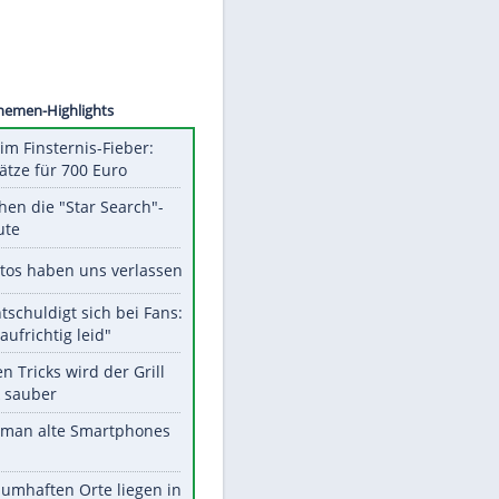
ERNYKH
Unsere Themen-Highlights
Spanien im Finsternis-Fieber:
Balkonplätze für 700 Euro
Das machen die "Star Search"-
Stars heute