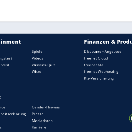
Einladungen und bei Verfügbarkeit freier Quoten
s der nationalen Paralympischen Komitees darauf
räsident des Russischen Paralympischen Komitees
erzeit rechnen wir damit, an den Disziplinen
lzunehmen." Es sei aber noch "zu früh, um konkret
wer teilnehmen kann".
tze für Russen und Belarussen ergeben, könnten
erspielen selbst sogar unter eigener Flagge
 hatte Ende September völlig unerwartet die
 Angriffskrieges beider Länder gegen die Ukraine
ZURÜCK ZUR STARTS