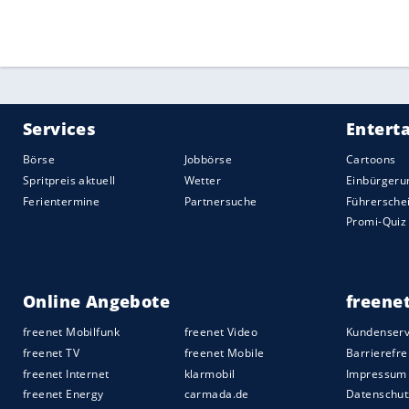
Man habe "die Chance, durch bilaterale 
an den Spielen teilzunehmen, wenn eine
verzichtet", sagte Pawel Roschkow als P
kürzlich der Nachrichtenagentur TASS: "D
Skilanglauf, Ski alpin und Snowboard tei
zu sagen, wie viele es sein werden und 
Sollten sich tatsächlich noch Quotenplä
diese anders als im Weltcup bei den Wint
starten. Die Generalversammlung des IPC
Suspendierungen trotz des fortlaufenden
aufgehoben.
Quelle:
2026 Sport-Informations-Dienst, Köln