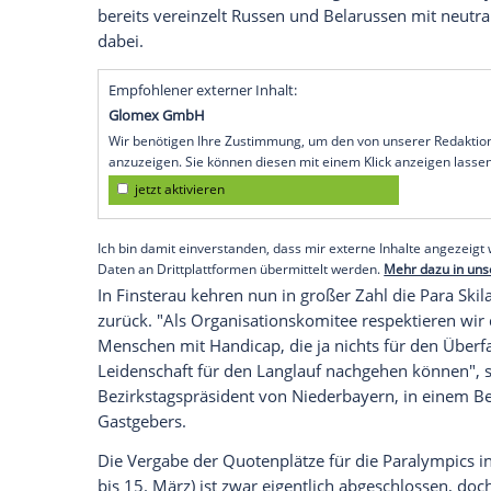
Angriffskrieges auf die Ukraine wohl wie
Sportler auf deutschem Boden antreten.
Athleten sowie neun belarussische Sport
bis 18. Januar gemeldet. Gemäß der Richt
werden diese als individuelle neutrale At
Der Internationale Sportgerichtshof (CA
Belarus gegen die FIS teilweise stattge
Athleten unter neutralem Status (AIN) w
die Kriterien erfüllen. In der Folge ware
bereits vereinzelt Russen und Belarusse
dabei.
Empfohlener externer Inhalt:
Glomex GmbH
Wir benötigen Ihre Zustimmung, um den von un