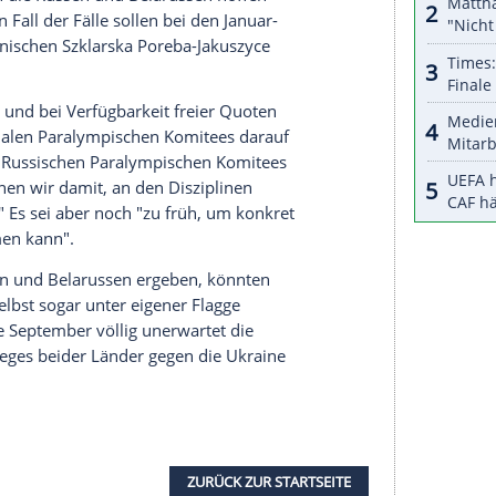
nzeigen lassen und auch wieder deaktivieren.
halte angezeigt werden. Damit können personenbezogene
r dazu in unseren Datenschutzhinweisen.
ie Para Skilangläufer ins Weltcup-Geschehen
tieren wir diese Entscheidung, dass auch diese
 den Überfall auf die Ukraine können, ihrer
 können", sagte OK-Chef Olaf Heinrich, zugleich
in einem Beitrag auf der
Homepage
des
ralympics in Mailand und Cortina d'Ampezzo (6.
hlossen, doch die Russen und Belarussen hoffen
ür. Für den Fall der Fälle sollen bei den Januar-
äter im polnischen Szklarska Poreba-Jakuszyce
lt werden.