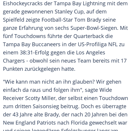
Eishockeycracks der
Tampa Bay Lightning
mit dem
gerade gewonnenen
Stanley Cup
, auf dem
Spielfeld zeigte Football-Star
Tom Brady
seine
ganze Erfahrung von sechs Super-Bowl-Siegen. Mit
fünf Touchdowns führte der Quarterback die
Tampa Bay Buccaneers
in der US-Profiliga
NFL
zu
einem 38:31-Erfolg gegen die
Los Angeles
Chargers - obwohl sein neues Team bereits mit 17
Punkten zurückgelegen hatte.
"Wie kann man nicht an ihn glauben? Wir gehen
einfach da raus und folgen ihm", sagte Wide
Receiver
Scotty Miller
, der selbst einen Touchdown
zum dritten Saisonsieg beitrug. Doch es überragte
der 43 Jahre alte
Brady
, der nach 20 Jahren bei den
New England Patriots
nach Florida gewechselt war
und seinen legendären Erfolgshunger langsam