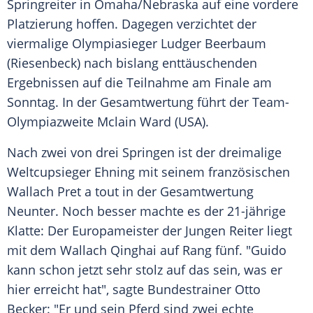
Springreiter
in
Omaha
/
Nebraska
auf eine vordere
Platzierung
hoffen. Dagegen verzichtet der
viermalige Olympiasieger
Ludger Beerbaum
(
Riesenbeck
) nach bislang enttäuschenden
Ergebnissen auf die Teilnahme am Finale am
Sonntag. In der Gesamtwertung führt der Team-
Olympiazweite Mclain Ward (
USA
).
Nach zwei von drei Springen ist der dreimalige
Weltcupsieger
Ehning
mit seinem französischen
Wallach Pret a tout in der Gesamtwertung
Neunter. Noch besser machte es der 21-jährige
Klatte
: Der Europameister der Jungen Reiter liegt
mit dem Wallach
Qinghai
auf Rang fünf. "
Guido
kann schon jetzt sehr stolz auf das sein, was er
hier erreicht hat", sagte Bundestrainer
Otto
Becker
: "Er und sein Pferd sind zwei echte