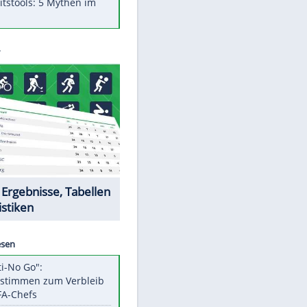
Was bei der Vogelfütterung
wirklich sinnvoll ist
"Infanti-No Go": Pressestimmen
zum Verbleib des FIFA-Chefs
Im Zeitraffer: Die Entwicklung
des Lenkrades
Lebensmittel, die nicht schlecht
werden
Sicherheitstools: 5 Mythen im
Check
Datencenter