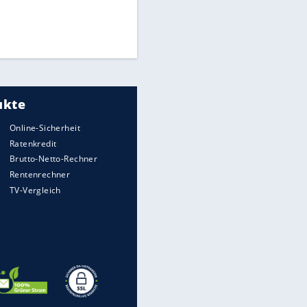
Times: Infantino bietet WM-
Finale für Unterstützung
Medien: Infantino ruft FIFA-
Mitarbeiter zu Krisentreffen
DFB: Ermittlungen im "Fall
Freigang" dauern noch an