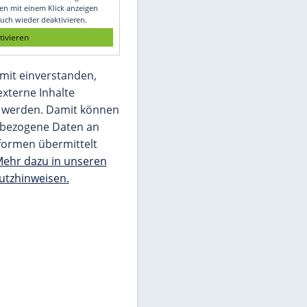
Glomex GmbH
Wir benötigen Ihre Zustimmung, um den
von unserer Redaktion eingebundenen
Inhalt von Glomex GmbH anzuzeigen. Sie
können diesen mit einem Klick anzeigen
lassen und auch wieder deaktivieren.
jetzt aktivieren
Ich bin damit einverstanden,
dass mir externe Inhalte
angezeigt werden. Damit können
personenbezogene Daten an
Drittplattformen übermittelt
werden.
Mehr dazu in unseren
Datenschutzhinweisen.