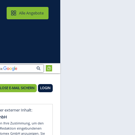
MAIL & CLOUD
Alle Angebote
KOSTENLOSE E-MAIL SICHERN
LOGIN
Video
Empfohlener externer Inhalt: