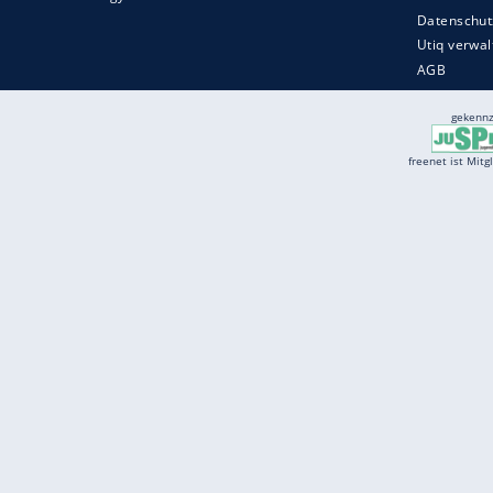
Services
Börse
Jobbörse
Spritpreis aktuell
Wetter
Ferientermine
Partnersuche
Online Angebote