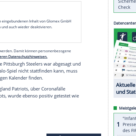
ien berichteten, dass am Donnerstag zwei
stet wurden. Insgesamt verzeichnen die Titans
sten positiven Tests am 24. September. Es ist
tag gegen die
Buffalo Bills
wie geplant stattfinden
lervereinigung NFLPA, ob die Titans gegen
rainingsgelände des Teams ist geschlossen,
rainiert haben. Ob die neuerlichen Infektionen
t unklar.
serer Redaktion eingebundenen Inhalt von Glomex GmbH
nzeigen lassen und auch wieder deaktivieren.