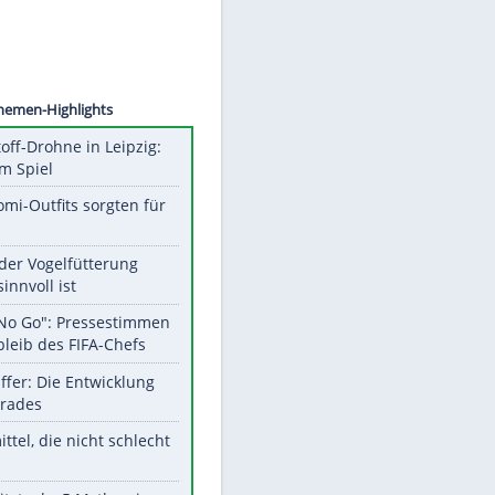
©
SID
Unsere Themen-Highlights
Sprengstoff-Drohne in Leipzig:
Semtex im Spiel
Diese Promi-Outfits sorgten für
Aufruhr!