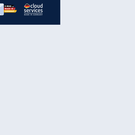
inanzen & Produkte
iscounter-Angebote
Online-Sicherheit
reenet Cloud
Ratenkredit
reenet Mail
Brutto-Netto-Rechner
reenet Webhosting
Rentenrechner
fz-Versicherung
TV-Vergleich