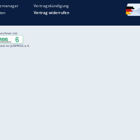
Entertainment
F
Cartoons
Spiele
D
Einbürgerungstest
Videos
f
Führerscheintest
Wissens-Quiz
f
Promi-Quiz
Witze
f
K
freenet