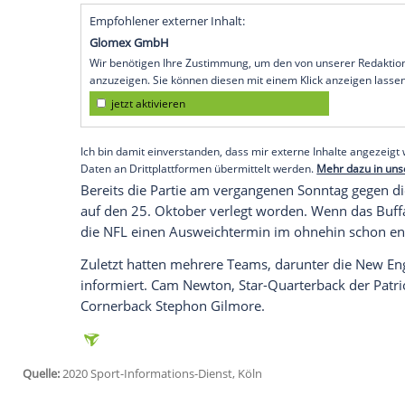
Los Angeles
(SID) - Verschiedene US-Med
weiterere
Spieler positiv auf Corona gete
somit 24 Fälle seit Bekanntwerden des er
noch nicht sicher, ob das Spiel am Sonn
kann.
Zudem untersuchen die
NFL
und die Spie
Auflagen verstoßen haben könnten. Das T
dennoch sollen Spieler verbotenerweise t
damit in Verbindung stehen, war zunächs
Empfohlener externer Inhalt:
Glomex GmbH
Wir benötigen Ihre Zustimmung, um den von un
anzuzeigen. Sie können diesen mit einem Klick a
jetzt aktivieren