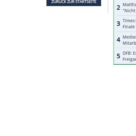
halte angezeigt werden. Damit können personenbezogene
r dazu in unseren Datenschutzhinweisen.
tag gegen die
Pittsburgh Steelers
war abgesagt und
 das Buffalo-Spiel nicht stattfinden kann, muss
n schon engen Kalender finden.
die New England Patriots, über
Coronafälle
 der Patriots, wurde ebenso positiv getestet wie
ZURÜCK ZUR STARTS