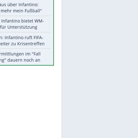
Aktuelle Ergebnisse, Tabellen
und Statistiken
Meistgelesen
"Infanti-No Go":
Pressestimmen zum Verbleib
des FIFA-Chefs
EITE
Matthäus über Infantino:
"Nicht mehr mein Fußball"