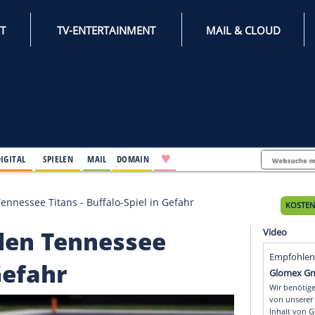
INTERNET
TV-ENTERTAINMENT
♥
IFESTYLE
DIGITAL
SPIELEN
MAIL
DOMAIN
e bei den Tennessee Titans - Buffalo-Spiel in Gefahr
 bei den Tennessee