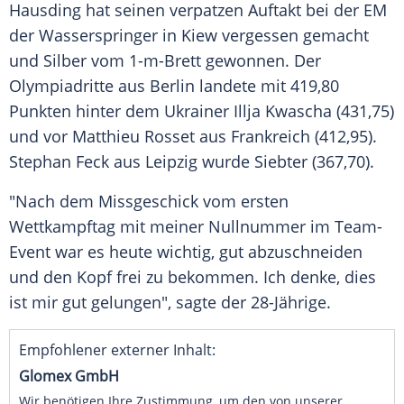
Hausding
hat seinen verpatzen Auftakt bei der EM
der
Wasserspringer
in
Kiew
vergessen gemacht
und Silber vom 1-m-Brett gewonnen. Der
Olympiadritte aus
Berlin
landete mit 419,80
Punkten hinter dem Ukrainer
Illja Kwascha
(431,75)
und vor Matthieu Rosset aus
Frankreich
(412,95).
Stephan Feck
aus
Leipzig
wurde Siebter (367,70).
"Nach dem Missgeschick vom ersten
Wettkampftag mit meiner Nullnummer im Team-
Event war es heute wichtig, gut abzuschneiden
und den Kopf frei zu bekommen. Ich denke, dies
ist mir gut gelungen", sagte der 28-Jährige.
Empfohlener externer Inhalt:
Glomex GmbH
Wir benötigen Ihre Zustimmung, um den von unserer