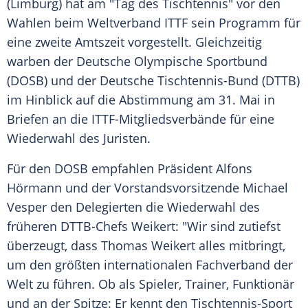
(
Limburg
) hat am "Tag des
Tischtennis
" vor den
Wahlen beim
Weltverband
ITTF sein Programm für
eine zweite
Amtszeit
vorgestellt. Gleichzeitig
warben der
Deutsche Olympische Sportbund
(
DOSB
) und der Deutsche Tischtennis-Bund (
DTTB
)
im Hinblick auf die Abstimmung am 31. Mai in
Briefen an die ITTF-Mitgliedsverbände für eine
Wiederwahl des Juristen.
Für den
DOSB
empfahlen Präsident
Alfons
Hörmann
und der Vorstandsvorsitzende
Michael
Vesper
den Delegierten die Wiederwahl des
früheren DTTB-Chefs
Weikert
: "Wir sind zutiefst
überzeugt, dass
Thomas Weikert
alles mitbringt,
um den größten internationalen Fachverband der
Welt zu führen. Ob als Spieler, Trainer, Funktionär
und an der Spitze: Er kennt den Tischtennis-Sport