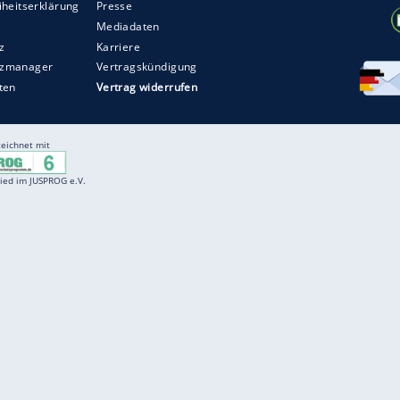
Entertainment
F
Cartoons
Spiele
D
Einbürgerungstest
Videos
f
Führerscheintest
Wissens-Quiz
f
Promi-Quiz
Witze
f
K