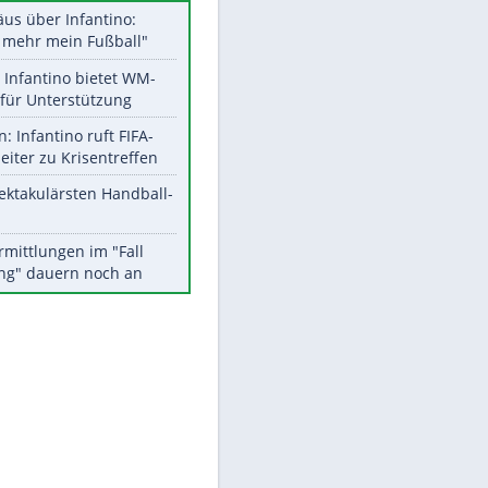
Datencenter
Aktuelle Ergebnisse, Tabellen
und Statistiken
Meistgelesen
Matthäus über Infantino:
EITE
"Nicht mehr mein Fußball"