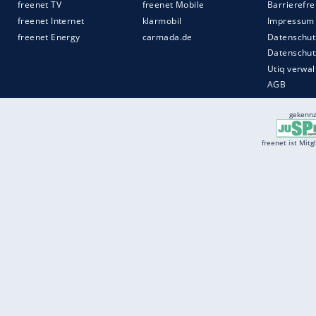
Services
Börse
Jobbörse
Spritpreis aktuell
Wetter
Ferientermine
Partnersuche