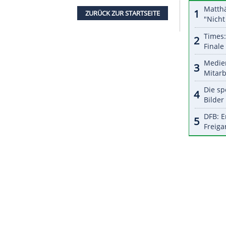
serer Redaktion eingebundenen Inhalt von Glomex GmbH
nzeigen lassen und auch wieder deaktivieren.
halte angezeigt werden. Damit können personenbezogene
r dazu in unseren Datenschutzhinweisen.
n ein echter Krimi. Nach 44 Minuten nutzte
Berlin
 ehe
Moskau
das Tempo erhöhte. Mit dem 2:2-
 Set" sicher, machten aber schon im fünften
ZURÜCK ZUR STARTS