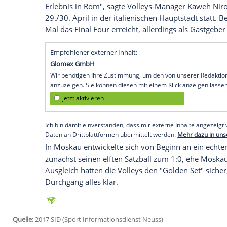
Der deutsche Volleyball-Meister Berlin R
das Final-Four-Turnier der Champions Le
Moskau
(SID) - Der deutsche Volleyball-
sportlichem Weg das Final-Four-Turnier 
von Trainer
Roberto Serniotti
gewann das
Topklub Dinamo
Moskau
mit 3:2 (37:35,
eigener Halle hatten die Volleys mit 3:2 f
"Ich bin sprachlos - und das passiert selt
Vereins, ein geschichtsträchtiger Erfolg. 
Erlebnis in Rom", sagte Volleys-Manager
29./30. April in der italienischen Hauptst
Mal das Final Four erreicht, allerdings a
Empfohlener externer Inhalt:
Glomex GmbH