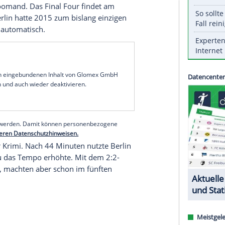
ecycling Volleys hat erstmals auf sportlichem Weg
ague erreicht.
Meister
Berlin Recycling Volleys
hat erstmals auf
der
Champions League
erreicht. Die Mannschaft
 Rückspiel der Top-6-Runde beim russischen
 22:25, 21:25, 25:20, 15:8). Schon das Hinspiel in
ür sich entschieden.
en. Das ist die größte sportliche Leistung unseres
Jetzt freuen wir uns als gesamter Verein auf das
Kaweh Niroomand
. Das Final Four findet am
adt statt.
Berlin
hatte 2015 zum bislang einzigen
ls Gastgeber automatisch.