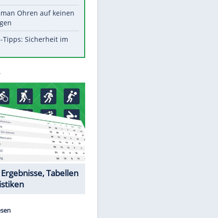
Werk?
Diese Promi-Outfits sorgten für
Aufruhr!
Was bei der Vogelfütterung
wirklich sinnvoll ist
Die schlimmsten Bad Boys der
Sportwelt
Im Zeitraffer: Die Entwicklung
des Lenkrades
So sollte man Ohren auf keinen
Fall reinigen
Experten-Tipps: Sicherheit im
Internet