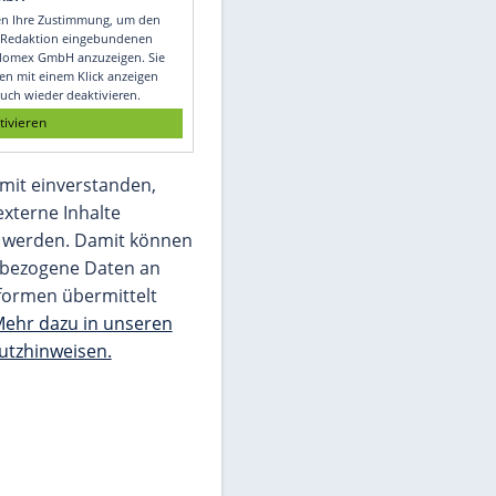
Video
Empfohlener externer Inhalt:
Glomex GmbH
Wir benötigen Ihre Zustimmung, um den
von unserer Redaktion eingebundenen
Inhalt von Glomex GmbH anzuzeigen. Sie
können diesen mit einem Klick anzeigen
lassen und auch wieder deaktivieren.
jetzt aktivieren
Ich bin damit einverstanden,
dass mir externe Inhalte
angezeigt werden. Damit können
personenbezogene Daten an
Drittplattformen übermittelt
werden.
Mehr dazu in unseren