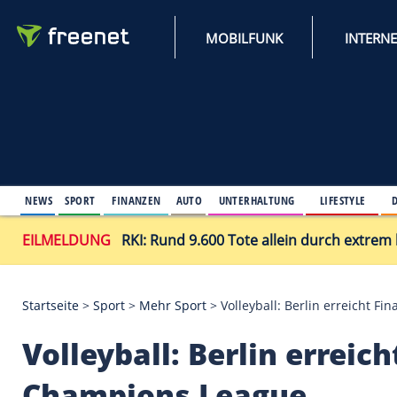
MOBILFUNK
NEWS
SPORT
FINANZEN
AUTO
UNTERHALTUNG
L
EILMELDUNG
RKI: Rund 9.600 Tote allein du
Startseite
>
Sport
>
Mehr Sport
>
Volleyball: Berlin