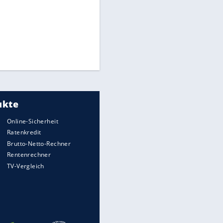
Times: Infantino bietet WM-
Finale für Unterstützung
Medien: Infantino ruft FIFA-
Mitarbeiter zu Krisentreffen
Die spektakulärsten Handball-
Bilder
DFB: Ermittlungen im "Fall
Freigang" dauern noch an