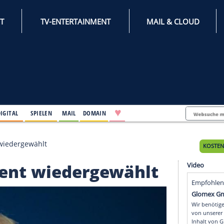
INTERNET
TV-ENTERTAINMENT
♥
IFESTYLE
DIGITAL
SPIELEN
MAIL
DOMAIN
-Präsident wiedergewählt
räsident wiedergewäh