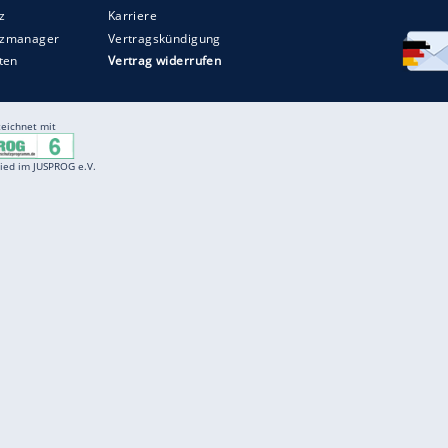
Entertainment
F
Cartoons
Spiele
D
Einbürgerungstest
Videos
f
Führerscheintest
Wissens-Quiz
f
Promi-Quiz
Witze
f
K
freenet