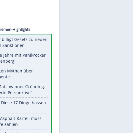
©
SID
Unsere Themen-Highlights
US-Senat billigt Gesetz zu neuen
Russland-Sanktionen
Durch die Jahre mit Panikrocker
Udo Lindenberg