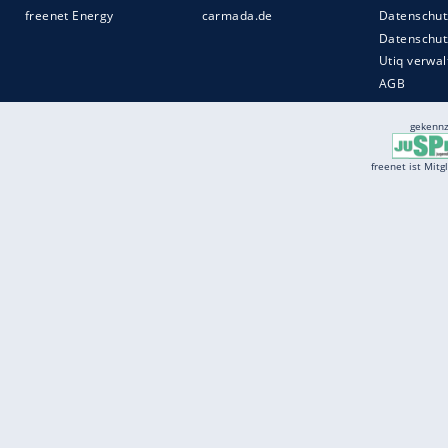
Services
Börse
Jobbörse
Spritpreis aktuell
Wetter
Ferientermine
Partnersuche
Online Angebote