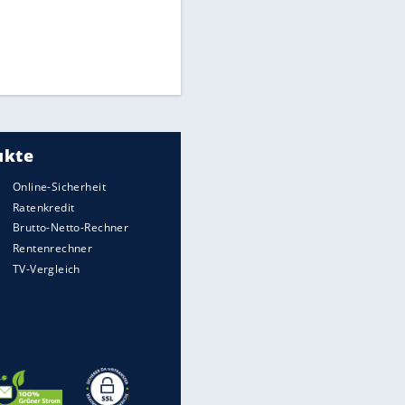
Matthäus über Infantino:
"Nicht mehr mein Fußball"
Times: Infantino bietet WM-
Finale für Unterstützung
Medien: Infantino ruft FIFA-
Mitarbeiter zu Krisentreffen