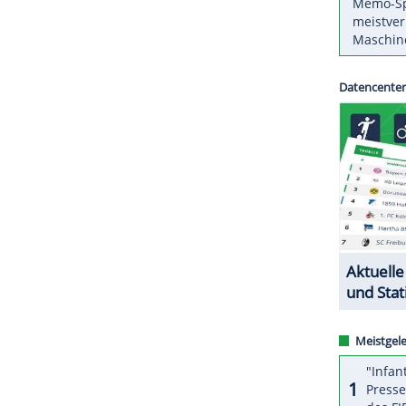
standsvorsitzender fungierte, auch im neu
 Spitze von Deutscher Galopp, nachdem die bisher
Vorstand verschmolzen worden sind.
ZURÜCK ZUR STARTS