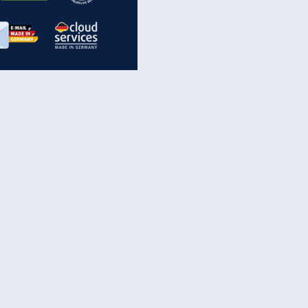
inanzen & Produkte
iscounter-Angebote
Online-Sicherheit
reenet Cloud
Ratenkredit
reenet Mail
Brutto-Netto-Rechner
reenet Webhosting
Rentenrechner
fz-Versicherung
TV-Vergleich