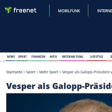
MOBILFUNK
NEWS
SPORT
FINANZEN
AUTO
UNTERHALTUNG
L
Startseite
>
Sport
>
Mehr Sport
>
Vesper als Galopp
Vesper als Galopp-P