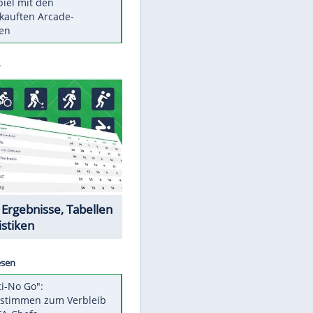
Die größten Mythen über
Medikamente
Berlins Matchwinner Grönning:
"Veränderte Perspektive"
Vorsicht: Diese 17 Dinge hassen
Katzen
EITE
Illegales Asphalt-Kartell muss
Mio-Strafe zahlen
Memo-Spiel mit den
meistverkauften Arcade-
Maschinen
Datencenter