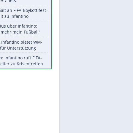
Aktuelle Ergebnisse, Tabellen
und Statistiken
Meistgelesen
"Infanti-No Go":
Pressestimmen zum Verbleib
des FIFA-Chefs
UEFA hält an FIFA-Boykott fest -
CAF hält zu Infantino