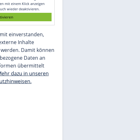
Glomex GmbH
Wir benötigen Ihre Zustimmung, um den
von unserer Redaktion eingebundenen
Inhalt von Glomex GmbH anzuzeigen. Sie
können diesen mit einem Klick anzeigen
lassen und auch wieder deaktivieren.
jetzt aktivieren
Ich bin damit einverstanden,
dass mir externe Inhalte
angezeigt werden. Damit können
personenbezogene Daten an
Drittplattformen übermittelt
werden.
Mehr dazu in unseren
Datenschutzhinweisen.