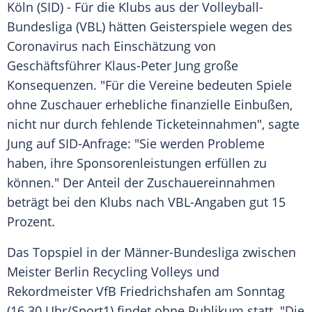
Köln
(SID) - Für die
Klubs
aus der Volleyball-
Bundesliga (VBL) hätten
Geisterspiele
wegen des
Coronavirus
nach Einschätzung von
Geschäftsführer
Klaus-Peter Jung
große
Konsequenzen. "Für die
Vereine
bedeuten Spiele
ohne Zuschauer erhebliche finanzielle Einbußen,
nicht nur durch fehlende Ticketeinnahmen", sagte
Jung
auf SID-Anfrage: "Sie werden Probleme
haben, ihre Sponsorenleistungen erfüllen zu
können." Der Anteil der Zuschauereinnahmen
beträgt bei den
Klubs
nach VBL-Angaben gut 15
Prozent.
Das Topspiel in der Männer-Bundesliga zwischen
Meister
Berlin Recycling Volleys
und
Rekordmeister
VfB Friedrichshafen
am Sonntag
(16.30 Uhr/
Sport1
) findet ohne Publikum statt. "Die