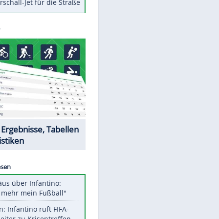
Berger im Wandel der Zeit
Todsünden im Restaurant
Die teuersten Neuzugänge der
BVB-Geschichte
Die gruseligsten Ort der Welt
Daten zwischen Windows und
Android austauschen
Ein Hyperschall-Jet für die Straße
Datencenter