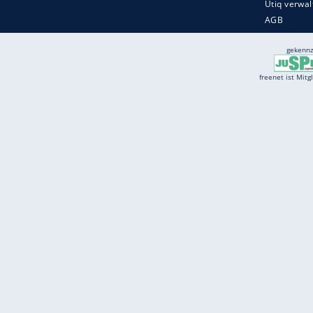
Services
Börse
Jobbörse
Spritpreis aktuell
Wetter
Ferientermine
Partnersuche
Online Angebote
freenet Mobilfunk
freenet Video