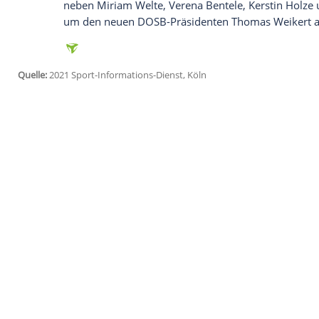
jetzt aktivieren
Ich bin damit einverstanden, dass mir externe In
Daten an Drittplattformen übermittelt werden.
Meh
Für Sportpolitiker
Özdemir
macht es "kei
Aktiengesellschaft oder in einen Verein ge
Fähigkeiten, die Kenntnisse, der Nimbus
notwendig erscheinen lassen. Eine Karenzz
Bereits in
Weimar
hatte Sportfunktionär 
Zeitpunkt der
Kandidatur
Mayers
für nic
Landessportbundes Berlin.
Mayer
, der 
das Präsidentenamt im
DOSB
vorgesehen
neben Miriam Welte, Verena Bentele, K
um den neuen DOSB-Präsidenten Thomas