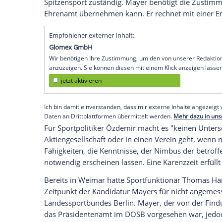
Köln
(SID) - Der SPD-Bundestagsabgeord
CSU-Politikers
Stephan Mayer
zum DOSB-V
unsensibel" kritisiert. "Es widerspricht
sich ein geschäftsführender Staatssekretä
worden ist, ob eine Interessensverquicku
Ergebnis sollte man abwarten. Dann erst s
Mayer
war bei der Mitgliederversammlu
Samstag in
Weimar
zum Vizepräsidenten 
Parlamentarischer Staatssekretär im
Bun
Spitzensport zuständig.
Mayer
benötigt 
Ehrenamt übernehmen kann. Er rechnet mi
Empfohlener externer Inhalt:
Glomex GmbH
Wir benötigen Ihre Zustimmung, um den von un
anzuzeigen. Sie können diesen mit einem Klick a