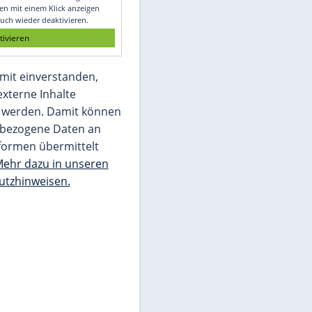
Glomex GmbH
Wir benötigen Ihre Zustimmung, um den
von unserer Redaktion eingebundenen
Inhalt von Glomex GmbH anzuzeigen. Sie
können diesen mit einem Klick anzeigen
lassen und auch wieder deaktivieren.
jetzt aktivieren
Ich bin damit einverstanden,
dass mir externe Inhalte
angezeigt werden. Damit können
personenbezogene Daten an
Drittplattformen übermittelt
werden.
Mehr dazu in unseren
Datenschutzhinweisen.