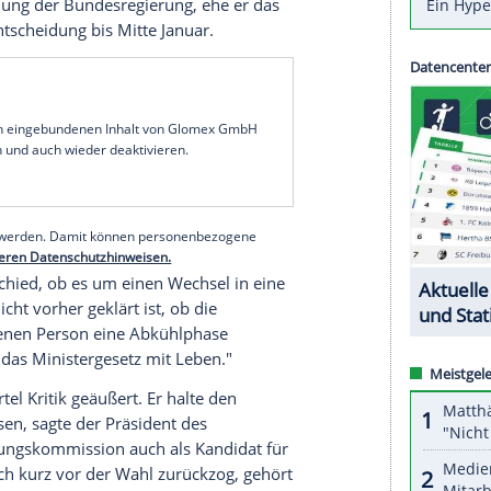
nete
Mahmut Özdemir
hat die
Kandidatur
des
izepräsidenten als "ungeschickt und
 dem Sinn und Zweck des Ministergesetzes, wenn
r in ein Amt wählen lässt, bevor überprüft
ng vorliegt", sagte
Özdemir
der
FAZ
: "Das
ollte man sich zur Wahl stellen."
ng des
Deutschen Olympischen Sportbundes
am
gewählt worden. Bis Mittwoch ist er noch als
desinnenministerium
unter anderem für den
die Zustimmung der
Bundesregierung
, ehe er das
t einer Entscheidung bis Mitte Januar.
serer Redaktion eingebundenen Inhalt von Glomex GmbH
nzeigen lassen und auch wieder deaktivieren.