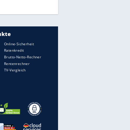
DFB: Ermittlungen im "Fall
Freigang" dauern noch an
"Sehr hohe Qualität":
EITE
Lewandowski mit Doppelpack