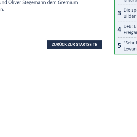
halte angezeigt werden. Damit können personenbezogene
r dazu in unseren Datenschutzhinweisen.
nen Unterschied, ob es um einen Wechsel in eine
ht, wenn nicht vorher geklärt ist, ob die
 der betroffenen Person eine Abkühlphase
eit erfüllt das Ministergesetz mit Leben."
Thomas Härtel Kritik geäußert. Er halte den
ht angemessen, sagte der Präsident des
von der Findungskommission auch als Kandidat für
 war, jedoch kurz vor der Wahl zurückzog, gehört
erstin Holze und Oliver Stegemann dem Gremium
 Weikert an.