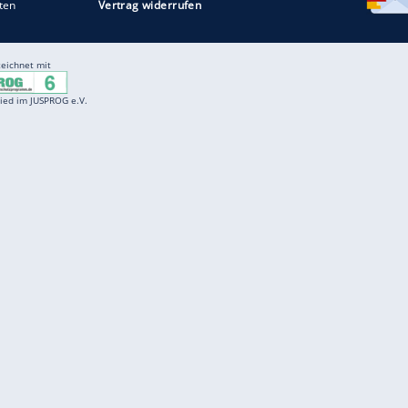
Entertainment
F
Cartoons
Spiele
D
Einbürgerungstest
Videos
f
Führerscheintest
Wissens-Quiz
f
Promi-Quiz
Witze
f
K
freenet
Kundenservice
Gender-Hinweis