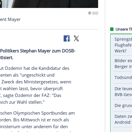
B-Vizepräsident Mayer
ur
des CSU-Politikers
Stephan Mayer
zum DOSB-
nsibel" kritisiert.