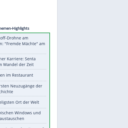
©
SID
Unsere Themen-Highlights
Sprengstoff-Drohne am
Flughafen: "Fremde Mächte" am
Werk?
Bilder einer Karriere: Senta