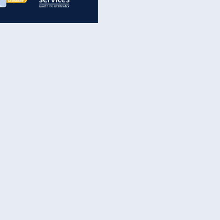
inanzen & Produkte
iscounter-Angebote
Online-Sicherheit
reenet Cloud
Ratenkredit
reenet Mail
Brutto-Netto-Rechner
reenet Webhosting
Rentenrechner
fz-Versicherung
TV-Vergleich