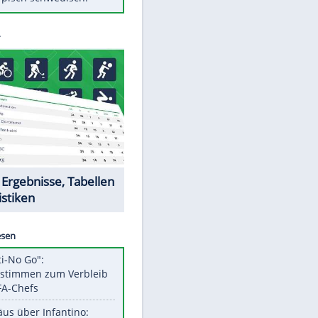
Diese Autos haben uns verlassen
FCH: Schmidt lässt Zukunft
weiter offen
Mit diesen Tricks wird der Grill
ruckzuck sauber
So nutzt man alte Smartphones
sinnvoll
Das ist typisch schwedisch!
Datencenter