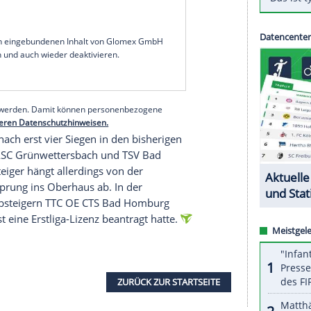
 nach fünfjähriger Tätigkeit. Ein Nachfolger von
esterwald den 1. FC Saarbrücken 2020 zur bisher
 noch nicht bekannt.
isport, wenn die Ergebnisse nicht stimmen",
digung seiner Arbeit bei dem Traditionsverein.
 des 52-Jährigen, der als Profi beim TTV Gönnern
 Timo Boll und Jörg Roßkopf zweimal die
2024 der neunte Platz.
serer Redaktion eingebundenen Inhalt von Glomex GmbH
nzeigen lassen und auch wieder deaktivieren.