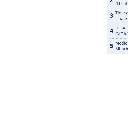
halte angezeigt werden. Damit können personenbezogene
r dazu in unseren Datenschutzhinweisen.
 Spielzeit nach erst vier Siegen in den bisherigen
en Rivalen ASC Grünwettersbach und TSV Bad
hl der Absteiger hängt allerdings von der
Teams zum Sprung ins Oberhaus ab. In der
en Erstliga-Absteigern TTC OE CTS Bad Homburg
 Zweitligist eine Erstliga-Lizenz beantragt hatte.
ZURÜCK ZUR STARTS