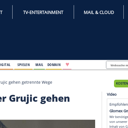
INTERNET
TV-ENTERTAINMENT
♥
IFESTYLE
DIGITAL
SPIELEN
MAIL
DOMAIN
 Trainer Grujic gehen getrennte Wege
rainer Grujic gehen