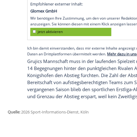
seinen Abschied vom Tabellenschlusslicht
Grujic, der vor seinem Engagement im W
einzigen Meisterschaft geführt hatte, ist
"Solche Entscheidungen gehören zum Prof
sagte Grujic zu den Gründen für die Been
Grenzaus bestes Ergebnis unter der Regie
2005 und 2006 mit den deutschen Idolen
Champions League gewonnen hatte, war 
Empfohlener externer Inhalt:
Glomex GmbH
Wir benötigen Ihre Zustimmung, um den von un
anzuzeigen. Sie können diesen mit einem Klick a
jetzt aktivieren