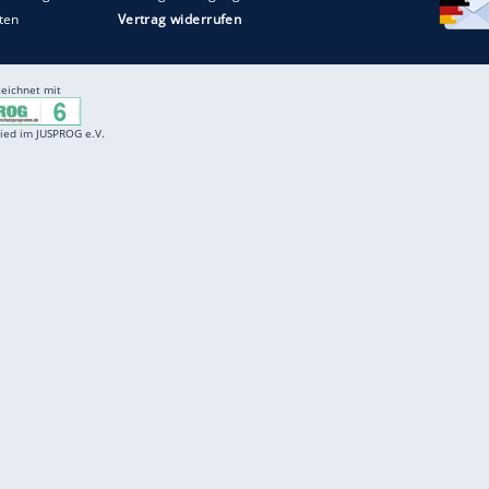
Entertainment
F
Cartoons
Spiele
D
Einbürgerungstest
Videos
f
Führerscheintest
Wissens-Quiz
f
Promi-Quiz
Witze
f
K
freenet
Kundenservice
Gender-Hinweis