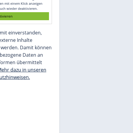
Glomex GmbH
Wir benötigen Ihre Zustimmung, um den
von unserer Redaktion eingebundenen
Inhalt von Glomex GmbH anzuzeigen. Sie
können diesen mit einem Klick anzeigen
lassen und auch wieder deaktivieren.
jetzt aktivieren
Ich bin damit einverstanden,
dass mir externe Inhalte
angezeigt werden. Damit können
personenbezogene Daten an
Drittplattformen übermittelt
werden.
Mehr dazu in unseren
Datenschutzhinweisen.