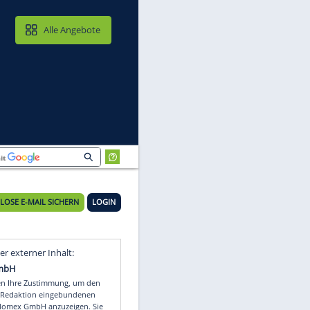
MAIL & CLOUD
Alle Angebote
KOSTENLOSE E-MAIL SICHERN
LOGIN
Video
Empfohlener externer Inhalt: