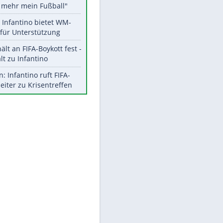
Aktuelle Ergebnisse, Tabellen
und Statistiken
Meistgelesen
"Infanti-No Go":
Pressestimmen zum Verbleib
des FIFA-Chefs
EITE
Matthäus über Infantino:
"Nicht mehr mein Fußball"
Times: Infantino bietet WM-
Finale für Unterstützung