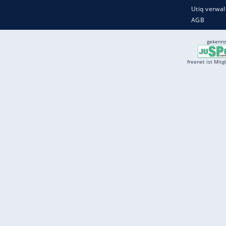
Services
Börse
Jobbörse
Spritpreis aktuell
Wetter
Ferientermine
Partnersuche
Online Angebote
freenet Mobilfunk
freenet Video