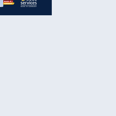
inanzen & Produkte
iscounter-Angebote
Online-Sicherheit
reenet Cloud
Ratenkredit
reenet Mail
Brutto-Netto-Rechner
reenet Webhosting
Rentenrechner
fz-Versicherung
TV-Vergleich