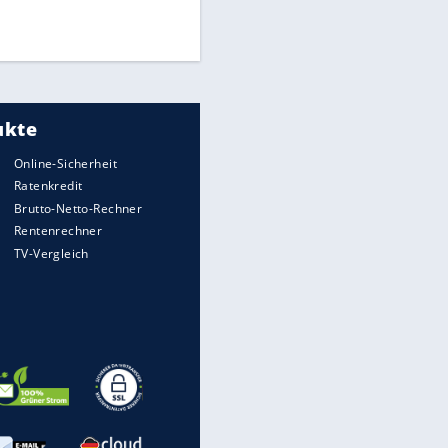
UEFA hält an FIFA-Boykott fest -
CAF hält zu Infantino
Medien: Infantino ruft FIFA-
Mitarbeiter zu Krisentreffen