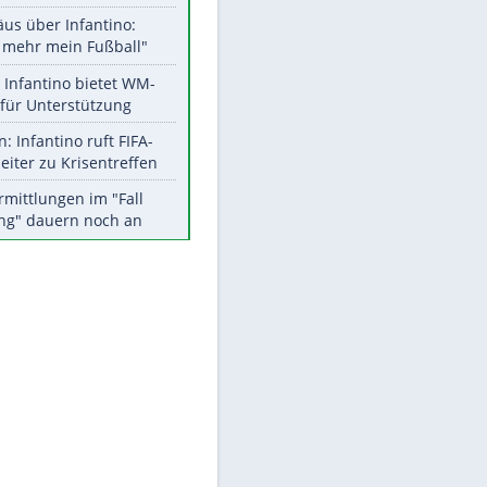
Aktuelle Ergebnisse, Tabellen
und Statistiken
Meistgelesen
"Infanti-No Go":
Pressestimmen zum Verbleib
des FIFA-Chefs
Matthäus über Infantino:
"Nicht mehr mein Fußball"