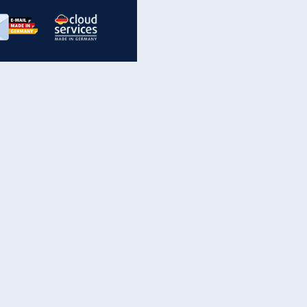
inanzen & Produkte
iscounter-Angebote
Online-Sicherheit
reenet Cloud
Ratenkredit
reenet Mail
Brutto-Netto-Rechner
reenet Webhosting
Rentenrechner
fz-Versicherung
TV-Vergleich