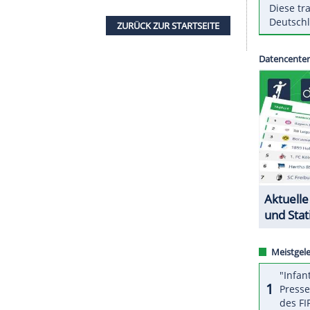
 Spielzeit 2025/26 eingereicht, aus der 2.
träge nun geprüft, dabei werden die
, infrastrukturellen und finanziellen
Kriterien
der
er
die notwendigen
Voraussetzungen
zur
len in der kommenden Saison wieder diese zwölf
ZURÜCK ZUR STARTS