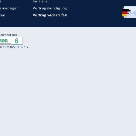
Entertainment
F
Cartoons
Spiele
D
Einbürgerungstest
Videos
f
Führerscheintest
Wissens-Quiz
f
Promi-Quiz
Witze
f
K
freenet