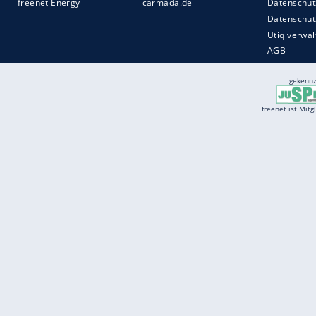
Services
Börse
Jobbörse
Spritpreis aktuell
Wetter
Ferientermine
Partnersuche
Online Angebote