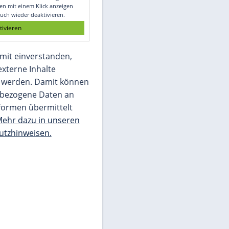
Glomex GmbH
Wir benötigen Ihre Zustimmung, um den
von unserer Redaktion eingebundenen
Inhalt von Glomex GmbH anzuzeigen. Sie
können diesen mit einem Klick anzeigen
lassen und auch wieder deaktivieren.
jetzt aktivieren
Ich bin damit einverstanden,
dass mir externe Inhalte
angezeigt werden. Damit können
personenbezogene Daten an
Drittplattformen übermittelt
werden.
Mehr dazu in unseren
Datenschutzhinweisen.