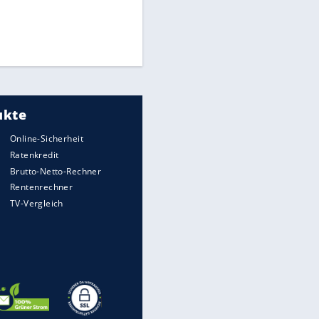
Times: Infantino bietet WM-
Finale für Unterstützung
Medien: Infantino ruft FIFA-
Mitarbeiter zu Krisentreffen
DFB: Ermittlungen im "Fall
Freigang" dauern noch an