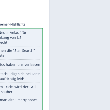
©
SID
Unsere Themen-Highlights
Trump: Neuer Anlauf für
Beschränkung von US-
Geburtsrecht
Das machen die "Star Search"-