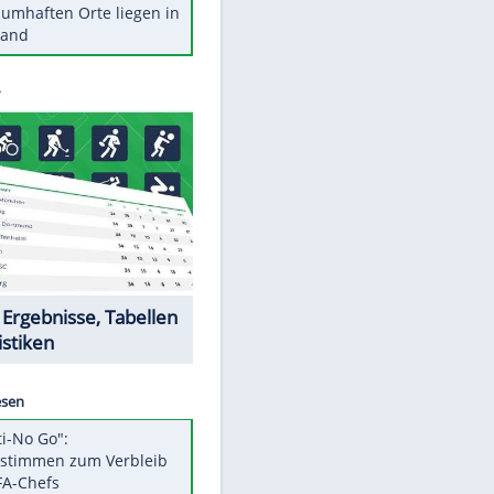
Stars heute
Diese Autos haben uns verlassen
Reese entschuldigt sich bei Fans:
"Tut mir aufrichtig leid"
Mit diesen Tricks wird der Grill
ruckzuck sauber
So nutzt man alte Smartphones
sinnvoll
Diese traumhaften Orte liegen in
Deutschland
EITE
Datencenter