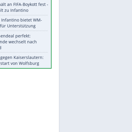
Aktuelle Ergebnisse, Tabellen
und Statistiken
Meistgelesen
"Infanti-No Go":
Pressestimmen zum Verbleib
des FIFA-Chefs
EITE
UEFA hält an FIFA-Boykott fest -
CAF hält zu Infantino