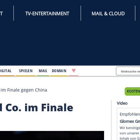
INTERNET
TV-ENTERTAINMENT
♥
IFESTYLE
DIGITAL
SPIELEN
MAIL
DOMAIN
oll und Co. im Finale gegen China
 und Co. im Finale