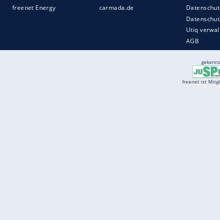
Services
Börse
Jobbörse
Spritpreis aktuell
Wetter
Ferientermine
Partnersuche
Online Angebote