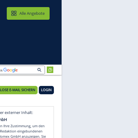
MAIL & CLOUD
Alle Angebote
KOSTENLOSE E-MAIL SICHERN
LOGIN
Video
Empfohlener externer Inhalt: