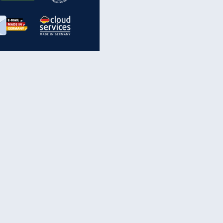
inanzen & Produkte
iscounter-Angebote
Online-Sicherheit
reenet Cloud
Ratenkredit
reenet Mail
Brutto-Netto-Rechner
reenet Webhosting
Rentenrechner
fz-Versicherung
TV-Vergleich