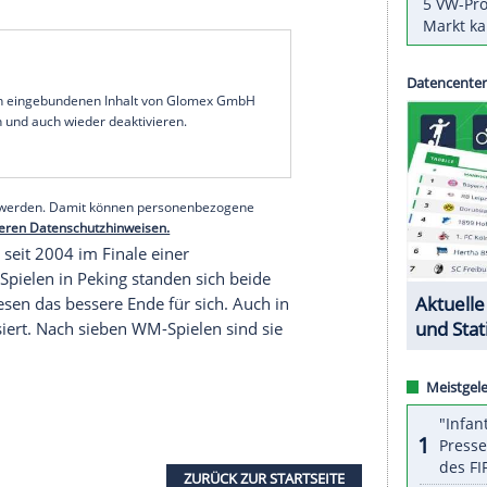
isprofis fordern im
Endspiel
der Team-WM in
champion
China
heraus.
Timo Boll
,
Patrick
 sich gegen
Südkorea
3:2 durch und haben damit
die Entscheidung sorgte
Franziska
(
Saarbrücken
)
.
) ließ sich von den Rückenschmerzen, die ihn das
tten, kaum etwas anmerken. Erst setzte sich der
dann rang er den Weltranglistenachten Lee Sang
ov
(Hameln/Orenburg) war in seiner Partie gegen
serer Redaktion eingebundenen Inhalt von Glomex GmbH
nzeigen lassen und auch wieder deaktivieren.