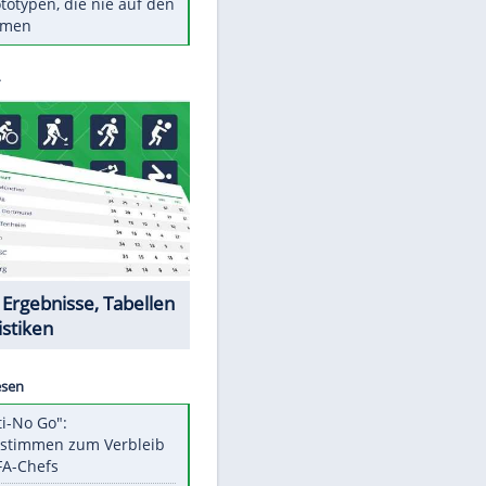
Diese TV-Legenden sind bis
heute unvergessen
Woran man Menschen mit
niedrigem EQ erkennt
Torlos gegen Kaiserslautern:
Stotterstart von Wolfsburg
Ist ein Vulkanausbruch in
Deutschland möglich?
5 VW-Prototypen, die nie auf den
Markt kamen
Datencenter