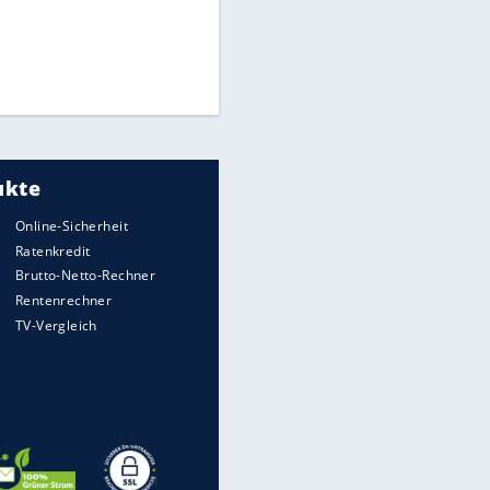
Times: Infantino bietet WM-
Finale für Unterstützung
Millionendeal perfekt:
Diomande wechselt nach
Madrid
Torlos gegen Kaiserslautern:
Stotterstart von Wolfsburg