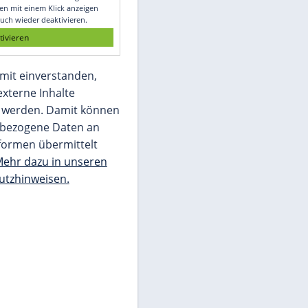
Glomex GmbH
Wir benötigen Ihre Zustimmung, um den
von unserer Redaktion eingebundenen
Inhalt von Glomex GmbH anzuzeigen. Sie
können diesen mit einem Klick anzeigen
lassen und auch wieder deaktivieren.
jetzt aktivieren
Ich bin damit einverstanden,
dass mir externe Inhalte
angezeigt werden. Damit können
personenbezogene Daten an
Drittplattformen übermittelt
werden.
Mehr dazu in unseren
Datenschutzhinweisen.