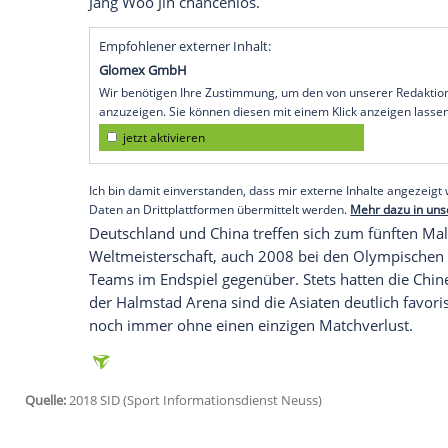
Halmstad
(SID) - Die deutschen Tischtenn
Schweden (Sonntag, 14.30 Uhr) Rekord
Franziska
und
Dimitrij Ovtcharov
setzten
Silber sicher.
Boll
holte zwei Punkte, für 
im letzten Match gegen Jeoung Young Sik
Der Weltranglistenzweite
Boll
(Düsseldorf
Viertelfinale gegen Brasilien gekostet ha
37-Jährige gegen Jeong souverän durch, 
Su 12:10 im fünften Satz nieder.
Ovtchar
Jang Woo Jin chancenlos.
Empfohlener externer Inhalt:
Glomex GmbH
Wir benötigen Ihre Zustimmung, um den von un
anzuzeigen. Sie können diesen mit einem Klick a
jetzt aktivieren