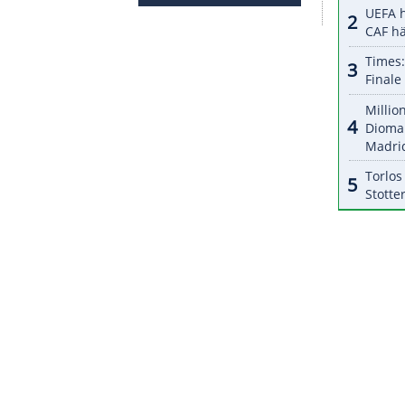
halte angezeigt werden. Damit können personenbezogene
r dazu in unseren Datenschutzhinweisen.
fünften Mal seit 2004 im Finale einer
ympischen Spielen in Peking standen sich beide
en die Chinesen das bessere Ende für sich. Auch in
lich favorisiert. Nach sieben WM-Spielen sind sie
rlust.
ZURÜCK ZUR STARTS