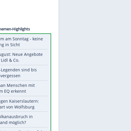
©
SID
Unsere Themen-Highlights
Hitzealarm am Sonntag - keine
Abkühlung in Sicht
Ab 10. August: Neue Angebote
bei ALDI, Lidl & Co.