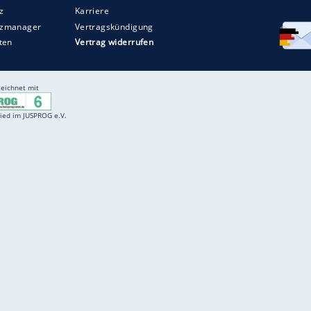
Entertainment
F
Cartoons
Spiele
D
Einbürgerungstest
Videos
f
Führerscheintest
Wissens-Quiz
f
Promi-Quiz
Witze
f
K
freenet