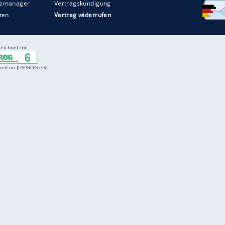
Entertainment
F
Cartoons
Spiele
D
Einbürgerungstest
Videos
f
Führerscheintest
Wissens-Quiz
f
Promi-Quiz
Witze
f
K
freenet