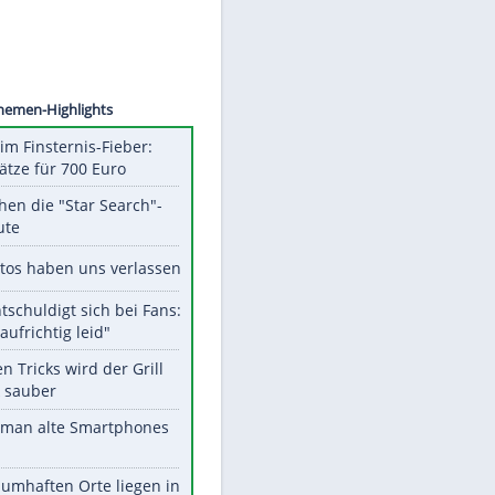
©
SID
Unsere Themen-Highlights
Spanien im Finsternis-Fieber:
Balkonplätze für 700 Euro
Das machen die "Star Search"-
Stars heute