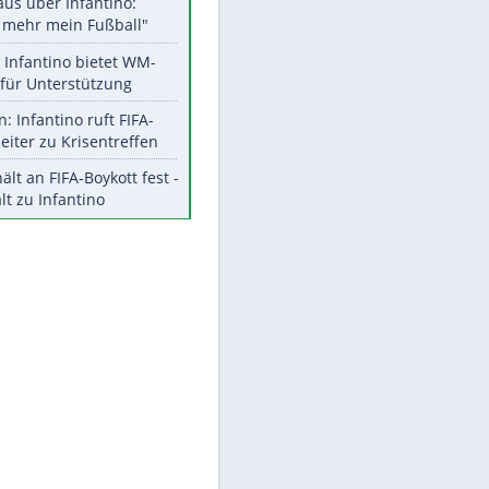
Aktuelle Ergebnisse, Tabellen
und Statistiken
Meistgelesen
"Infanti-No Go":
Pressestimmen zum Verbleib
des FIFA-Chefs
Matthäus über Infantino:
"Nicht mehr mein Fußball"
EITE
Times: Infantino bietet WM-