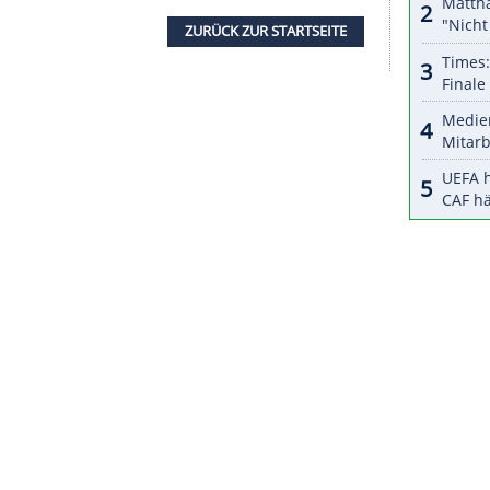
m Frauen-Weltcup, hinter Weltmeisterschaften
igste Wettbewerb im
Tischtennis
, hatte
Petrissa
en. In
Weihai
schied die frühere Doppel-
Niederlagen in der Vorrunde aus.
3. November an gleicher Stelle das Pendant für
n die Top-20-Spieler Dimitrij Ovtcharov
iska (Saarbrücken) an. Rekordeuropameister Timo
higen Trip nach
China
verzichtet. Für Boll kamen
tzungspause im Spätsommer zu früh.
ZURÜCK ZUR STARTS