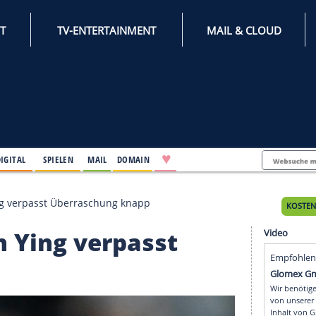
INTERNET
TV-ENTERTAINMENT
♥
IFESTYLE
DIGITAL
SPIELEN
MAIL
DOMAIN
up: Han Ying verpasst Überraschung knapp
: Han Ying verpasst