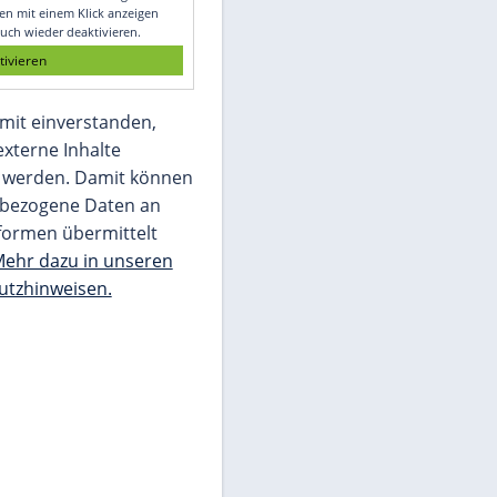
Glomex GmbH
Wir benötigen Ihre Zustimmung, um den
von unserer Redaktion eingebundenen
Inhalt von Glomex GmbH anzuzeigen. Sie
können diesen mit einem Klick anzeigen
lassen und auch wieder deaktivieren.
jetzt aktivieren
Ich bin damit einverstanden,
dass mir externe Inhalte
angezeigt werden. Damit können
personenbezogene Daten an
Drittplattformen übermittelt
werden.
Mehr dazu in unseren
Datenschutzhinweisen.