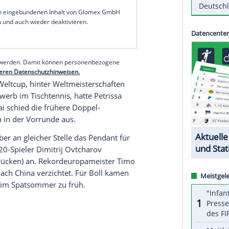
zialistin vom polnischen Champions-League-Sieger
e im Halbfinale die Überraschung gegen die
iegerin
Chen Meng
(
China
) vor Augen hatte.
n später war sie im Spiel um Bronze gegen die
 Den Sieg beim mit 250.000 Dollar dotierten
nt im
Tischtennis
seit acht Monaten, sicherte sich
:1).
serer Redaktion eingebundenen Inhalt von Glomex GmbH
nzeigen lassen und auch wieder deaktivieren.
halte angezeigt werden. Damit können personenbezogene
r dazu in unseren Datenschutzhinweisen.