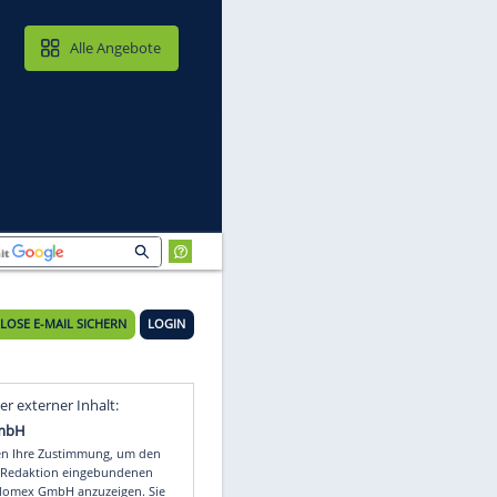
MAIL & CLOUD
Alle Angebote
KOSTENLOSE E-MAIL SICHERN
LOGIN
Video
Empfohlener externer Inhalt: