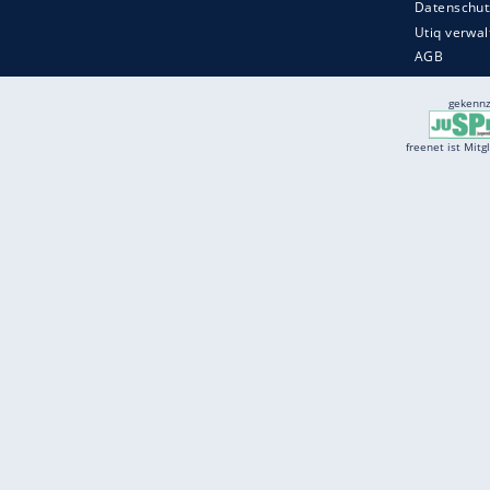
Services
Börse
Jobbörse
Spritpreis aktuell
Wetter
Ferientermine
Partnersuche
Online Angebote