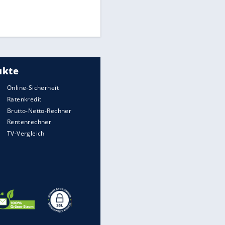
Finale für Unterstützung
Medien: Infantino ruft FIFA-
Mitarbeiter zu Krisentreffen
UEFA hält an FIFA-Boykott fest -
CAF hält zu Infantino