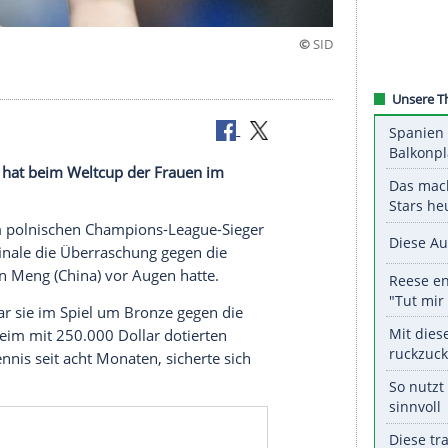
knapp
rin Han Ying hat beim Weltcup der Frauen im
 verpasst.