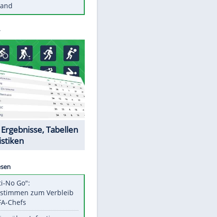
Diese Autos haben uns verlassen
Reese entschuldigt sich bei Fans:
"Tut mir aufrichtig leid"
Mit diesen Tricks wird der Grill
ruckzuck sauber
So nutzt man alte Smartphones
sinnvoll
Diese traumhaften Orte liegen in
Deutschland
Datencenter