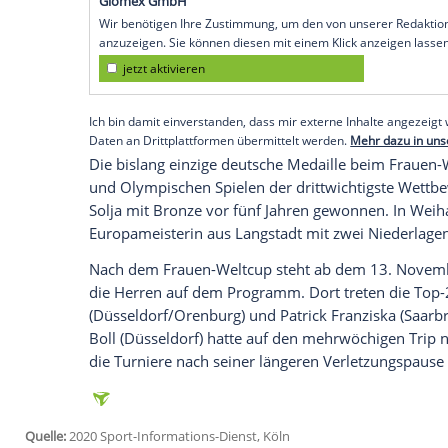
Köln
(SID) - Die 37 Jahre alte Abwehrspe
KTS Tarnobrzeg wurde Vierte, nachdem si
Weltranglistenerste und spätere Turniers
Han Ying
unterlag mit 3:4, wenige Stunde
Japanerin
Mima Ito
beim 0:4 chancenlos.
Turnier, dem ersten internationalen Eve
Chen
gegen ihre Landsfrau Sun Yingsha (4
Empfohlener externer Inhalt:
Glomex GmbH
Wir benötigen Ihre Zustimmung, um den von un
anzuzeigen. Sie können diesen mit einem Klick a
jetzt aktivieren
Ich bin damit einverstanden, dass mir externe In
Daten an Drittplattformen übermittelt werden.
Meh