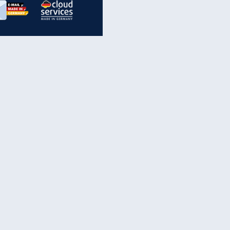
inanzen & Produkte
iscounter-Angebote
Online-Sicherheit
reenet Cloud
Ratenkredit
reenet Mail
Brutto-Netto-Rechner
reenet Webhosting
Rentenrechner
fz-Versicherung
TV-Vergleich