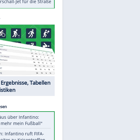
Berger im Wandel der Zeit
Todsünden im Restaurant
Die teuersten Neuzugänge der
BVB-Geschichte
Die gruseligsten Ort der Welt
Daten zwischen Windows und
Android austauschen
Ein Hyperschall-Jet für die Straße
Datencenter
EITE