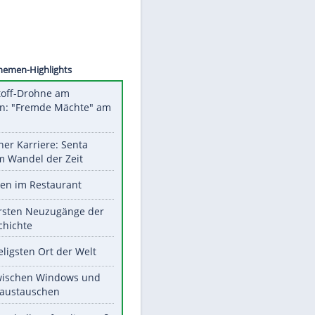
©
SID
Unsere Themen-Highlights
Sprengstoff-Drohne am
Flughafen: "Fremde Mächte" am
Werk?
Bilder einer Karriere: Senta