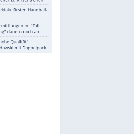
Aktuelle Ergebnisse, Tabellen
und Statistiken
Meistgelesen
Matthäus über Infantino:
"Nicht mehr mein Fußball"
Medien: Infantino ruft FIFA-
Mitarbeiter zu Krisentreffen
Die spektakulärsten Handball-
Bilder