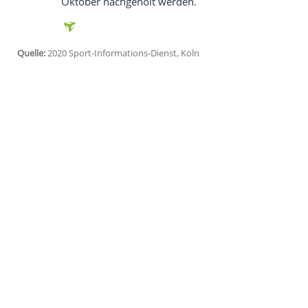
Düsseldorf
(SID) - Die
Europäische Tischt
Europapokalwettbewerbe
aufgrund der
C
Verband am Montag mit. Davon betroffen
Borussia Düsseldorf
und der
1. FC Saarb
League
erreicht hatten. Bei den Frauen hat
Vorschlussrunde der
Champions League
Bereits am Samstag hatte der Weltverband
Juli verlängert. Die ursprünglich für En
südkoreanischen Busan soll laut "vorläu
Oktober nachgeholt werden.
Quelle:
2020 Sport-Informations-Dienst, Köln