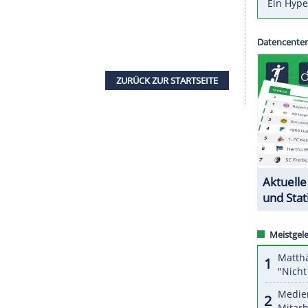
ennis-Union
(ETTU) hat die
oronakrise
vorzeitig abgebrochen. Das teilte der
 sind auch die beiden deutschen Spitzenteams
rücken
, die beide das Halbfinale der
Champions
te sich TTC Berlin Eastside ebenfalls bis in die
gespielt.
 ITTF die Spielpause seiner Turniere bis zum 31.
de März geplante Mannschafts-Weltmeisterschaft im
figem Termin" nun vom 27. September bis 4.
ZURÜCK ZUR STARTS