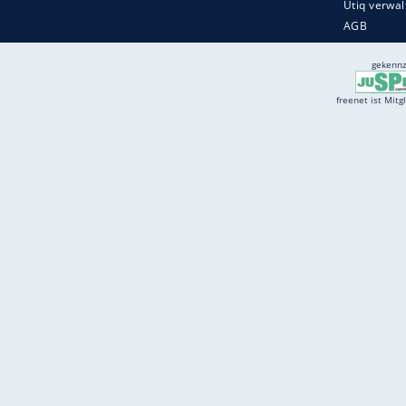
Services
Börse
Jobbörse
Spritpreis aktuell
Wetter
Ferientermine
Partnersuche
Online Angebote
freenet Mobilfunk
freenet Video