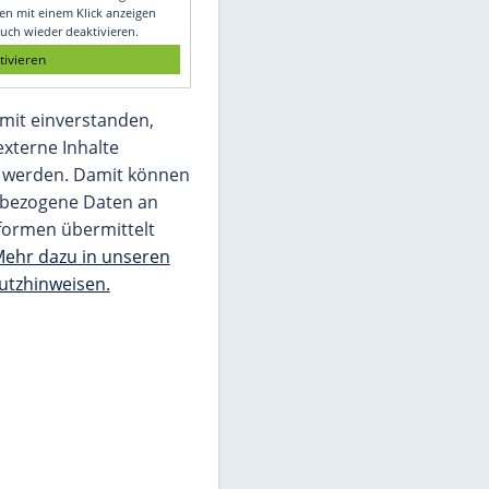
Glomex GmbH
Wir benötigen Ihre Zustimmung, um den
von unserer Redaktion eingebundenen
Inhalt von Glomex GmbH anzuzeigen. Sie
können diesen mit einem Klick anzeigen
lassen und auch wieder deaktivieren.
jetzt aktivieren
Ich bin damit einverstanden,
dass mir externe Inhalte
angezeigt werden. Damit können
personenbezogene Daten an
Drittplattformen übermittelt
werden.
Mehr dazu in unseren
Datenschutzhinweisen.