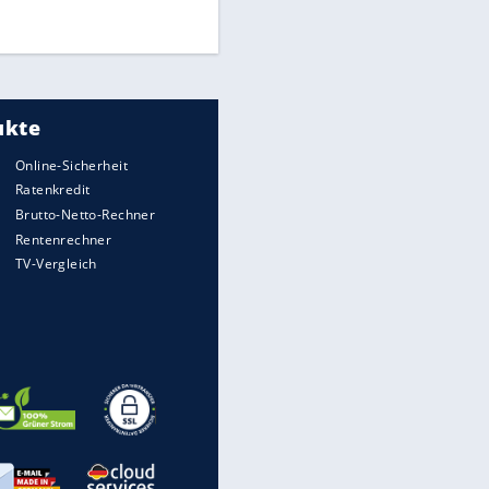
DFB: Ermittlungen im "Fall
Freigang" dauern noch an
"Sehr hohe Qualität":
Lewandowski mit Doppelpack