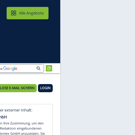
MAIL & CLOUD
Alle Angebote
KOSTENLOSE E-MAIL SICHERN
LOGIN
Video
Empfohlener externer Inhalt: