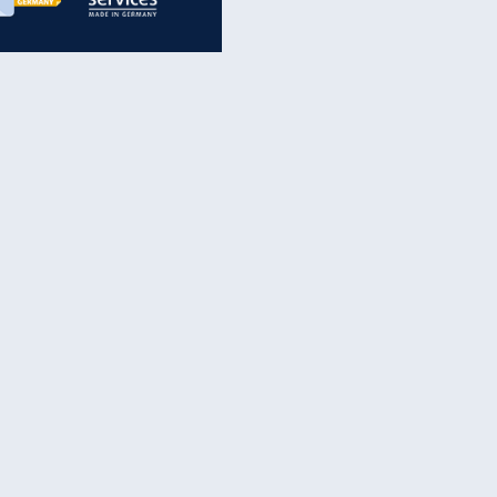
inanzen & Produkte
iscounter-Angebote
Online-Sicherheit
reenet Cloud
Ratenkredit
reenet Mail
Brutto-Netto-Rechner
reenet Webhosting
Rentenrechner
fz-Versicherung
TV-Vergleich