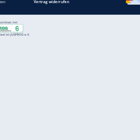
Entertainment
F
Cartoons
Spiele
D
Einbürgerungstest
Videos
f
Führerscheintest
Wissens-Quiz
f
Promi-Quiz
Witze
f
K
freenet
Kundenservice
Gender-Hinweis