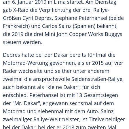
am 6. Januar 2019 in
Lima
startet. Am Dienstag
gab X-Raid die Verpflichtung der drei Rallye-
Größen Cyril Depres,
Stephane Peterhansel
(beide
Frankreich
) und
Carlos Sainz
(
Spanien
) bekannt,
die 2019 die drei
Mini John Cooper Works
Buggys
steuern werden.
Depres hatte bei der
Dakar
bereits fünfmal die
Motorrad-Wertung gewonnen, als er 2015 auf vier
Räder wechselte und seither unter anderem
zweimal die anspruchsvolle
Seidenstraßen-Rallye
,
auch bekannt als "kleine
Dakar
", für sich
entschied.
Peterhansel
ist mit 13
Gesamtsiegen
der "Mr.
Dakar
", er gewann sechsmal auf dem
Motorrad und siebenmal mit dem Auto.
Sainz
,
zweimaliger Rallye-Weltmeister, ist Titelverteidiger
bei der
Dakar
, bei der er 2018 zum zweiten Mal