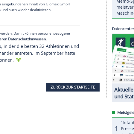
le bei einem Grand Prix. Wenige Wochen vor
jara/Mexiko (14. bis 20. November) triumphierte
g.
inn. Ich verstehe noch gar nicht, was passiert ist.
überhaupt und dann auch noch eine Goldene",
serer Redaktion eingebundenen Inhalt von Glomex GmbH
nzeigen lassen und auch wieder deaktivieren.
halte angezeigt werden. Damit können personenbezogene
r dazu in unseren Datenschutzhinweisen.