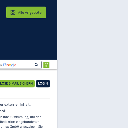
MAIL & CLOUD
Alle Angebote
KOSTENLOSE E-MAIL SICHERN
LOGIN
Video
Empfohlener externer Inhalt: