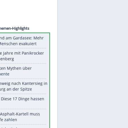
©
SID
Unsere Themen-Highlights
Waldbrand am Gardasee: Mehr
als 200 Menschen evakuiert
Durch die Jahre mit Panikrocker
Udo Lindenberg