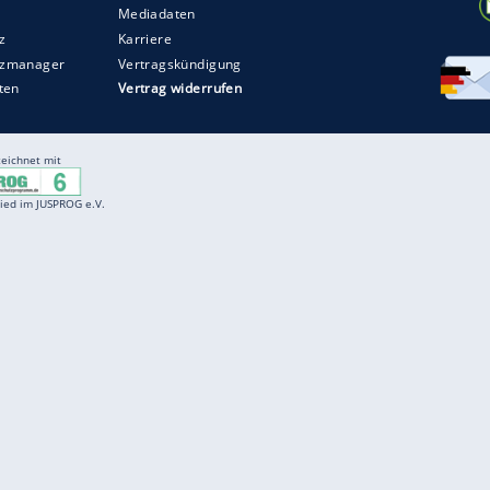
Entertainment
F
Cartoons
Spiele
D
Einbürgerungstest
Videos
f
Führerscheintest
Wissens-Quiz
f
Promi-Quiz
Witze
f
K