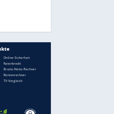
Times: Infantino bietet WM-
Finale für Unterstützung
Medien: Infantino ruft FIFA-
Mitarbeiter zu Krisentreffen
Millionendeal perfekt:
Diomande wechselt nach
Madrid