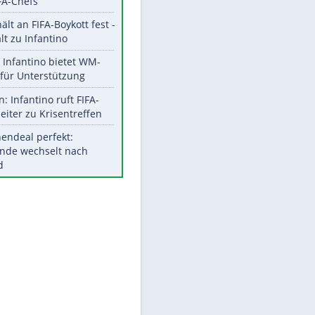
EITE
Aktuelle Ergebnisse, Tabellen
und Statistiken
Meistgelesen
"Infanti-No Go":
Pressestimmen zum Verbleib
des FIFA-Chefs
UEFA hält an FIFA-Boykott fest -
CAF hält zu Infantino