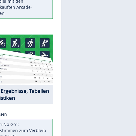
Die größten Mythen über
Medikamente
Braunschweig nach Kantersieg in
Magdeburg an der Spitze
Vorsicht: Diese 17 Dinge hassen
Katzen
Illegales Asphalt-Kartell muss
Mio-Strafe zahlen
Memo-Spiel mit den
meistverkauften Arcade-
Maschinen
Datencenter