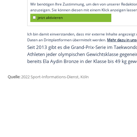
Taekwondo Union (DTU) eine Goldmedail
Beginn der Weltmeisterschaft in Guadala
Brandl in der olympischen Klasse ab 67 k
"Es ist der Wahnsinn. Es ist einfach Wahns
Es ist meine erste Grand-Prix-Medaille 
sagte Brandl.
Empfohlener externer Inhalt:
Glomex GmbH
Wir benötigen Ihre Zustimmung, um den von un
anzuzeigen. Sie können diesen mit einem Klick a
jetzt aktivieren
Ich bin damit einverstanden, dass mir externe In
Daten an Drittplattformen übermittelt werden.
Meh