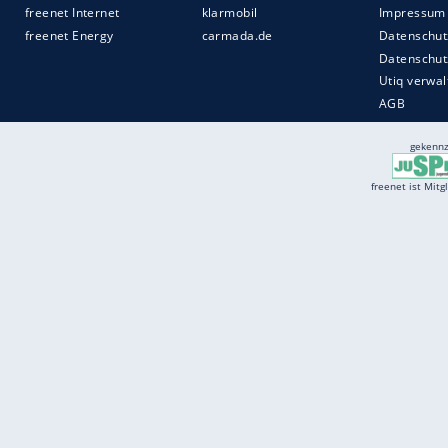
Services
Börse
Jobbörse
Spritpreis aktuell
Wetter
Ferientermine
Partnersuche