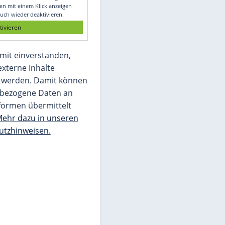
Glomex GmbH
Wir benötigen Ihre Zustimmung, um den
von unserer Redaktion eingebundenen
Inhalt von Glomex GmbH anzuzeigen. Sie
können diesen mit einem Klick anzeigen
lassen und auch wieder deaktivieren.
jetzt aktivieren
Ich bin damit einverstanden,
dass mir externe Inhalte
angezeigt werden. Damit können
personenbezogene Daten an
Drittplattformen übermittelt
werden.
Mehr dazu in unseren
Datenschutzhinweisen.