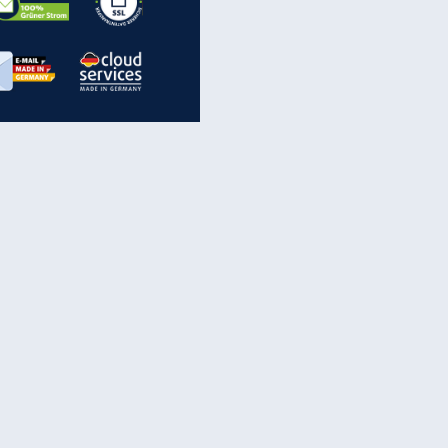
inanzen & Produkte
iscounter-Angebote
Online-Sicherheit
reenet Cloud
Ratenkredit
reenet Mail
Brutto-Netto-Rechner
reenet Webhosting
Rentenrechner
fz-Versicherung
TV-Vergleich