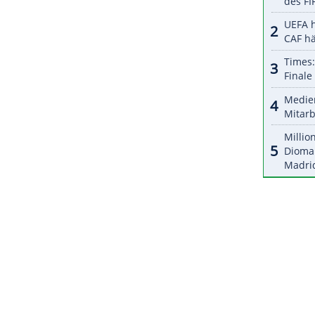
m Taekwondo, in der die besten 32 Athletinnen und
sse gegeneinander antreten. Im September hatte
is 49 kg gewonnen.
ZURÜCK ZUR STARTS