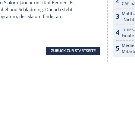
halte angezeigt werden. Damit können personenbezogene
r dazu in unseren Datenschutzhinweisen.
anderen
Clement Noel
(Frankreich) und der
 in dieser Saison bereits Weltcupsiege im
Slalom
te
aus. Es sei "ein schmaler Grat", bemerkte
arter
Anton Tremmel
,
Adrian Meisen
und
Fabian
icht beenden.
rie gepatzt. Nach Platz sieben beim
Auftakt
in Levi
nd schied in
Val d'Isere
wie in
Alta Badia
aus. Die
um den Jahreswechsel habe er nun genutzt für
krofon. Er habe "mit großer Lockerheit und
t
zum heißen Slalom-Januar mit fünf Rennen. Es
ngen, Kitzbühel und
Schladming
. Danach steht
auf dem Programm, der
Slalom
findet am