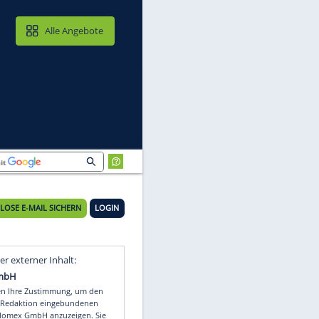
MAIL & CLOUD
Alle Angebote
KOSTENLOSE E-MAIL SICHERN
LOGIN
Video
Empfohlener externer Inhalt: