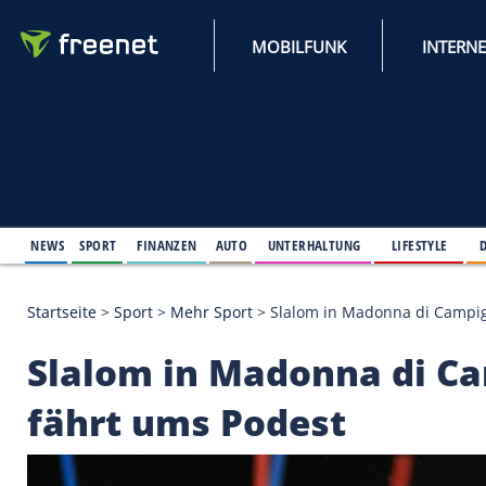
MOBILFUNK
NEWS
SPORT
FINANZEN
AUTO
UNTERHALTUNG
L
Startseite
>
Sport
>
Mehr Sport
>
Slalom in Madonna
Slalom in Madonna d