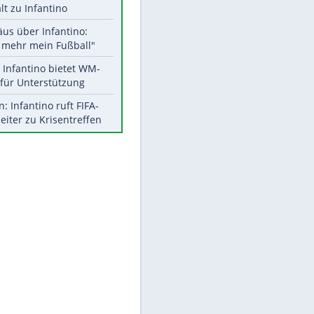
Aktuelle Ergebnisse, Tabellen
und Statistiken
Meistgelesen
"Infanti-No Go":
Pressestimmen zum Verbleib
des FIFA-Chefs
UEFA hält an FIFA-Boykott fest -
CAF hält zu Infantino
Matthäus über Infantino:
"Nicht mehr mein Fußball"