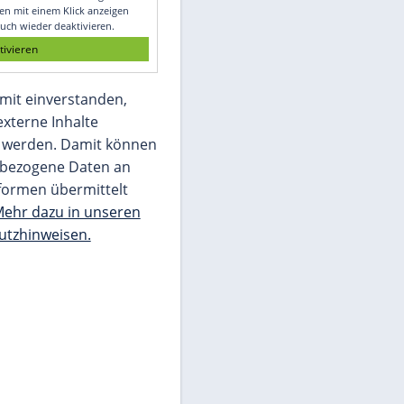
Glomex GmbH
Wir benötigen Ihre Zustimmung, um den
von unserer Redaktion eingebundenen
Inhalt von Glomex GmbH anzuzeigen. Sie
können diesen mit einem Klick anzeigen
lassen und auch wieder deaktivieren.
jetzt aktivieren
Ich bin damit einverstanden,
dass mir externe Inhalte
angezeigt werden. Damit können
personenbezogene Daten an
Drittplattformen übermittelt
werden.
Mehr dazu in unseren
Datenschutzhinweisen.