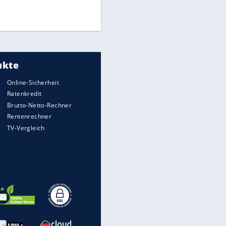
Times: Infantino bietet WM-
Finale für Unterstützung
Medien: Infantino ruft FIFA-
EITE
Mitarbeiter zu Krisentreffen