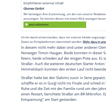
ersten
Podestplatz
des
Winters
. Der 32-j
auf der Canalone Miramonti auf dem fünf
Norweger
Atle Lie McGrath
beträgt 0,76 
zwei ist für Straßer aber nur 14 Hundertst
"Das war ein guter, ganz sauberer, stabile
drin im zweiten", sagte
Straßer
im Bayeri
ein, zwei bessere Ergebnisse gehabt hätt
schneller runter." Der zweite Lauf begin
Empfohlener externer Inhalt:
Glomex GmbH
Wir benötigen Ihre Zustimmung, um den von un
anzuzeigen. Sie können diesen mit einem Klick a
jetzt aktivieren