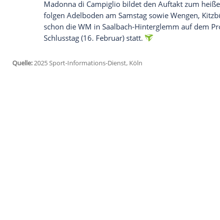
Ich bin damit einverstanden, dass mir externe In
Daten an Drittplattformen übermittelt werden.
Meh
In diesem nicht mehr dabei sind unter 
Norweger
Timon Haugan
. Beide konnten
feiern, beide schieden auf der eisigen
Pis
Straßer
. Auch die weiteren deutschen St
Himmelsbach
konnten den ersten Lauf n
Straßer hatte bei den
Slaloms
zuvor in Se
schaffte er es in Gurgl nicht ins Finale u
Ruhe und die Zeit mit der Familie rund 
einen Restart, berichtete
Straßer
am BR-Mi
Entspannung" am Start gestanden.
Madonna di
Campiglio
bildet den
Auftak
folgen Adelboden am Samstag sowie We
schon die WM in
Saalbach-Hinterglemm