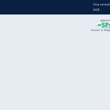
Services
Börse
Jobbörse
Spritpreis aktuell
Wetter
Ferientermine
Partnersuche
Online Angebote
freenet Mobilfunk
freenet Video