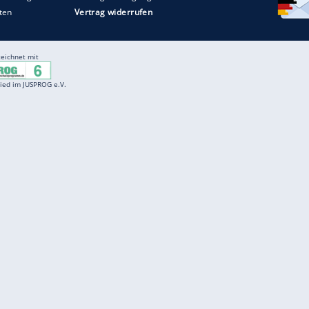
Entertainment
F
Cartoons
Spiele
D
Einbürgerungstest
Videos
f
Führerscheintest
Wissens-Quiz
f
Promi-Quiz
Witze
f
K
freenet
Kundenservice
Gender-Hinweis