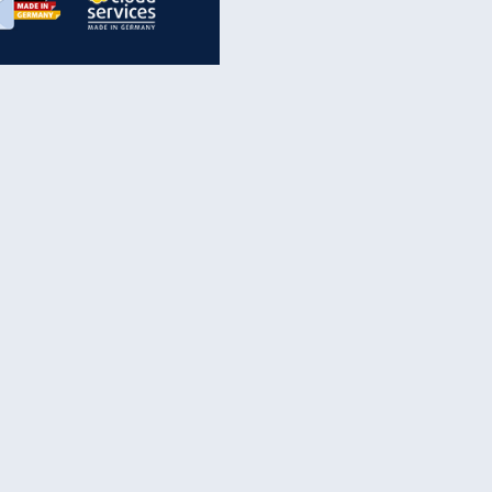
inanzen & Produkte
iscounter-Angebote
Online-Sicherheit
reenet Cloud
Ratenkredit
reenet Mail
Brutto-Netto-Rechner
reenet Webhosting
Rentenrechner
fz-Versicherung
TV-Vergleich