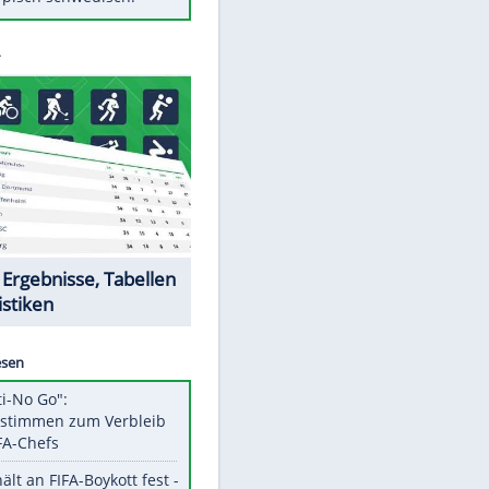
Diese Autos haben uns verlassen
Auftakt-Misere gestoppt: Berlin
gewinnt in Bochum
Mit diesen Tricks wird der Grill
ruckzuck sauber
So nutzt man alte Smartphones
sinnvoll
Das ist typisch schwedisch!
Datencenter