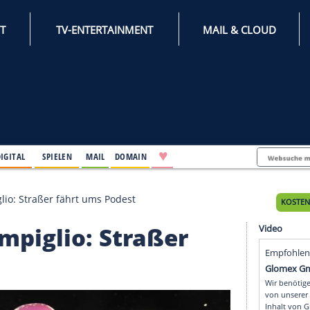
INTERNET
TV-ENTERTAINMENT
♥
IFESTYLE
DIGITAL
SPIELEN
MAIL
DOMAIN
 di Campiglio: Straßer fährt ums Podest
i Campiglio: Straßer