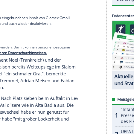
ährige
Münchner
liegt nach dem ersten Durchgang
ten Platz. Sein Rückstand auf den führenden
Sekunden, der Schweizer Loic Meillard auf Rang
el entfernt.
r Lauf. Eine top Ausgangsposition, es ist noch viel
schen Rundfunk und fügte hinzu: "Wenn ich davor
e, fahre ich den Steilhang eine halbe Sekunde
nt um 20.45 Uhr (BR und Eurosport).
serer Redaktion eingebundenen Inhalt von Glomex GmbH
nzeigen lassen und auch wieder deaktivieren.