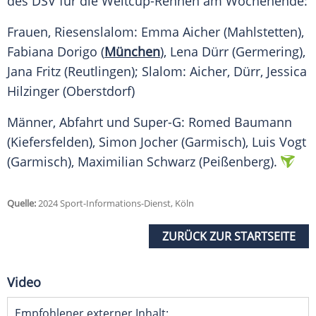
des DSV für die Weltcup-Rennen am Wochenende:
Frauen, Riesenslalom:
Emma Aicher
(Mahlstetten),
Fabiana Dorigo
(
München
),
Lena Dürr
(Germering),
Jana Fritz (Reutlingen); Slalom: Aicher, Dürr,
Jessica
Hilzinger
(Oberstdorf)
Männer, Abfahrt und Super-G:
Romed Baumann
(Kiefersfelden),
Simon Jocher
(Garmisch), Luis Vogt
(Garmisch), Maximilian Schwarz (Peißenberg).
Quelle:
2024 Sport-Informations-Dienst, Köln
ZURÜCK ZUR STARTSEITE
Video
Empfohlener externer Inhalt: