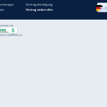
Entertainment
F
Cartoons
Spiele
D
Einbürgerungstest
Videos
f
Führerscheintest
Wissens-Quiz
f
Promi-Quiz
Witze
f
K
freenet