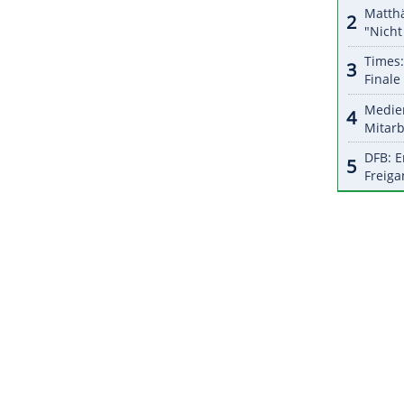
 ausgesegelt wird, soll 2024 stattfinden.
tscheidung frei, wo gesegelt wird. Fest steht jedoch
n Vorgaben für die neuen Boote nichts
ZURÜCK ZUR STARTS