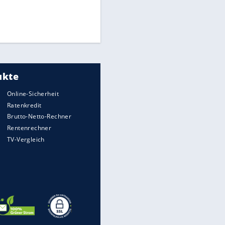
Times: Infantino bietet WM-
Finale für Unterstützung
Medien: Infantino ruft FIFA-
Mitarbeiter zu Krisentreffen
DFB: Ermittlungen im "Fall
Freigang" dauern noch an