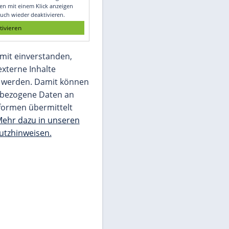
Glomex GmbH
Wir benötigen Ihre Zustimmung, um den
von unserer Redaktion eingebundenen
Inhalt von Glomex GmbH anzuzeigen. Sie
können diesen mit einem Klick anzeigen
lassen und auch wieder deaktivieren.
jetzt aktivieren
Ich bin damit einverstanden,
dass mir externe Inhalte
angezeigt werden. Damit können
personenbezogene Daten an
Drittplattformen übermittelt
werden.
Mehr dazu in unseren
Datenschutzhinweisen.