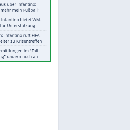
Aktuelle Ergebnisse, Tabellen
und Statistiken
EITE
Meistgelesen
"Infanti-No Go":
Pressestimmen zum Verbleib
des FIFA-Chefs
Matthäus über Infantino:
"Nicht mehr mein Fußball"