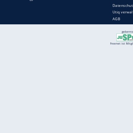
Services
Börse
Jobbörse
Spritpreis aktuell
Wetter
Ferientermine
Partnersuche
Online Angebote