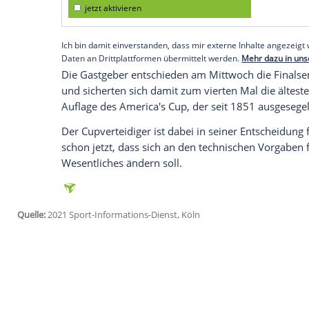
New Zealand" vor
Auckland
bestätigten 
Olympiasiegers als offizieller Herausford
Der 44-Jährige hatte sich in diesem Jahr
mit dem "
Ineos
Team
UK
" der "
Luna Ros
Empfohlener externer Inhalt:
Glomex GmbH
Wir benötigen Ihre Zustimmung, um den von un
anzuzeigen. Sie können diesen mit einem Klick a
jetzt aktivieren
Ich bin damit einverstanden, dass mir externe In
Daten an Drittplattformen übermittelt werden.
Meh
Die Gastgeber entschieden am Mittwoch die
und sicherten sich damit zum vierten Mal