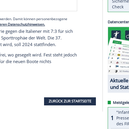
die "Kiwis" die Anmeldung des viermaligen
erer.
 bei den Wettfahrten der Herausforderer-Yachten
sa
" mit 1:7 geschlagen geben müssen.
serer Redaktion eingebundenen Inhalt von Glomex GmbH
nzeigen lassen und auch wieder deaktivieren.
halte angezeigt werden. Damit können personenbezogene
r dazu in unseren Datenschutzhinweisen.
 Finalserie gegen die Italiener mit 7:3 für sich
 die älteste Sporttrophäe der Welt. Die 37.