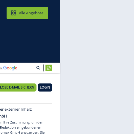
MAIL & CLOUD
Alle Angebote
KOSTENLOSE E-MAIL SICHERN
LOGIN
Video
Empfohlener externer Inhalt: