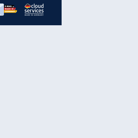
inanzen & Produkte
iscounter-Angebote
Online-Sicherheit
reenet Cloud
Ratenkredit
reenet Mail
Brutto-Netto-Rechner
reenet Webhosting
Rentenrechner
fz-Versicherung
TV-Vergleich