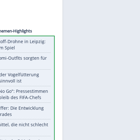
©
SID
Unsere Themen-Highlights
Sprengstoff-Drohne in Leipzig:
Semtex im Spiel
Diese Promi-Outfits sorgten für
Aufruhr!