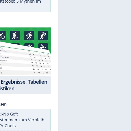
Was bei der Vogelfütterung
wirklich sinnvoll ist
"Infanti-No Go": Pressestimmen
zum Verbleib des FIFA-Chefs
Im Zeitraffer: Die Entwicklung
des Lenkrades
Lebensmittel, die nicht schlecht
werden
Sicherheitstools: 5 Mythen im
Check
Datencenter