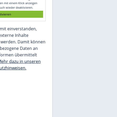
Glomex GmbH
Wir benötigen Ihre Zustimmung, um den
von unserer Redaktion eingebundenen
Inhalt von Glomex GmbH anzuzeigen. Sie
können diesen mit einem Klick anzeigen
lassen und auch wieder deaktivieren.
jetzt aktivieren
Ich bin damit einverstanden,
dass mir externe Inhalte
angezeigt werden. Damit können
personenbezogene Daten an
Drittplattformen übermittelt
werden.
Mehr dazu in unseren
Datenschutzhinweisen.