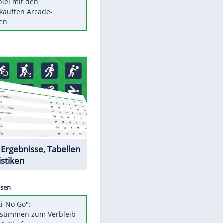
Die größten Mythen über
Medikamente
Berlins Matchwinner Grönning:
"Veränderte Perspektive"
Vorsicht: Diese 17 Dinge hassen
Katzen
Illegales Asphalt-Kartell muss
Mio-Strafe zahlen
Memo-Spiel mit den
meistverkauften Arcade-
Maschinen
Datencenter