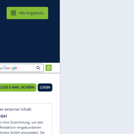
MAIL & CLOUD
Alle Angebote
KOSTENLOSE E-MAIL SICHERN
LOGIN
Video
Empfohlener externer Inhalt: