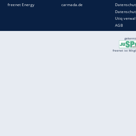
Services
Börse
Jobbörse
Spritpreis aktuell
Wetter
Ferientermine
Partnersuche
Online Angebote