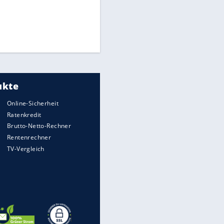
Times: Infantino bietet WM-
Finale für Unterstützung
EITE
Matthäus über Infantino:
"Nicht mehr mein Fußball"
Medien: Infantino ruft FIFA-
Mitarbeiter zu Krisentreffen