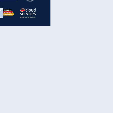
inanzen & Produkte
iscounter-Angebote
Online-Sicherheit
reenet Cloud
Ratenkredit
reenet Mail
Brutto-Netto-Rechner
reenet Webhosting
Rentenrechner
fz-Versicherung
TV-Vergleich