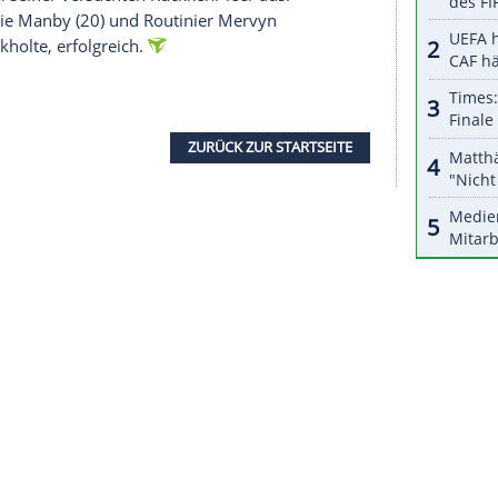
halte angezeigt werden. Damit können personenbezogene
r dazu in unseren Datenschutzhinweisen.
lers, Kraft und Rupprecht für die meisten Turniere
ilt zunächst für die kommenden zwei Jahre. Neben
 Martin Schindler, Ricardo Pietreczko, der
ens, Niko Springer, Lukas Wenig, Max Hopp,
ber und Maximilian Czerwinski auf der Tour
orian Hempel verlor seine Tourkarte und
elen.
im englischen Milton Keynes verpasste Fallon
 Auch der 61-jährige Steve Beaton, der seine
te, ging bei seiner versuchten Rückkehr leer aus.
alist Charlie Manby (20) und Routinier Mervyn
 Jahr zurückholte, erfolgreich.