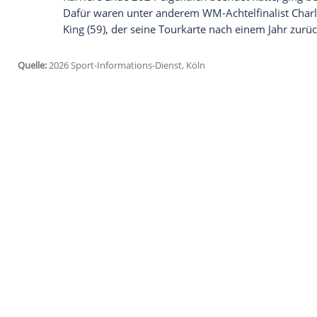
Ich bin damit einverstanden, dass mir externe In
Daten an Drittplattformen übermittelt werden.
Meh
Mit der Tourkarte sind Merk, Hofkens, Eh
der PDC spielberechtigt. Die Tourkarte g
dem Quintett sind der Weltranglisten-15.
ehemalige WM-Halbfinalist Gabriel Clem
Dominik Grüllich, Kai Gotthard, Leon We
dabei. Der viermalige WM-Teilnehmer Fl
verzichtete darauf, erneut um eine zu spi
Bei der parallel ausgetragenen Q-School 
Sherrock erneut den Sprung auf die Tour.
Karriere Ende 2024 eigentlich beendet hat
Dafür waren unter anderem WM-Achtelfin
King (59), der seine Tourkarte nach einem