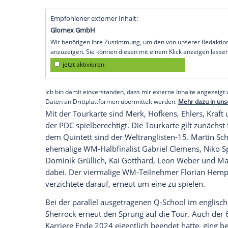
Rupprecht gleich fünf Spieler aus Deutsc
Jahr damit 15 Deutsche auf der Profitour
Der Peiner Merk, der bei seinem WM-De
Wright ausgeschaltet und die dritte Runde
Anlauf eine der insgesamt 29 vergebenen
aus Goch und der 44 Jahre alte Hohberge
Tagessieg nach, zum Abschluss der Wett
Windsheim und der Bielefelder Rupprech
Tour war, dazu.
Empfohlener externer Inhalt:
Glomex GmbH
Wir benötigen Ihre Zustimmung, um den von un
anzuzeigen. Sie können diesen mit einem Klick a
jetzt aktivieren