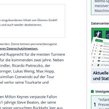
hland eine Tourkarte, insgesamt sind in diesem
 unterwegs, so viele wie noch nie.
büt in London den zweimaligen Champion Peter
 erreicht hatte, hatte sich am Freitag im ersten
 Tourkarten geholt. Der erst 18-jährige Hofkens
r Ehlers zogen am Samstag ebenfalls per
bewerbe am Sonntag kamen Kraft (25) aus Bad
t (25), der schon zwischen 2023 und 2024 auf der
serer Redaktion eingebundenen Inhalt von Glomex GmbH
nzeigen lassen und auch wieder deaktivieren.