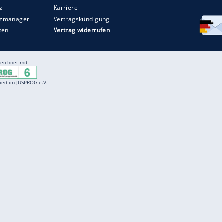
Entertainment
F
Cartoons
Spiele
D
Einbürgerungstest
Videos
f
Führerscheintest
Wissens-Quiz
f
Promi-Quiz
Witze
f
K
freenet