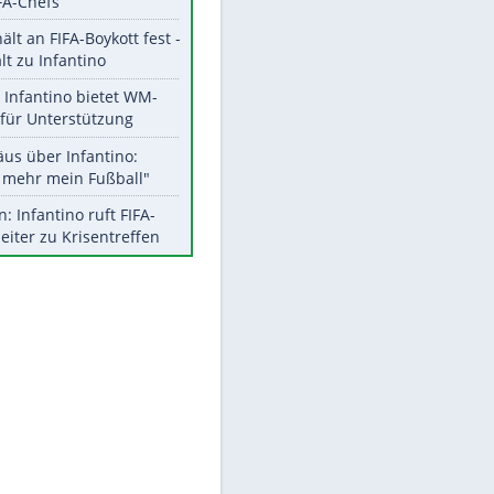
Aktuelle Ergebnisse, Tabellen
und Statistiken
Meistgelesen
"Infanti-No Go":
Pressestimmen zum Verbleib
des FIFA-Chefs
UEFA hält an FIFA-Boykott fest -
CAF hält zu Infantino