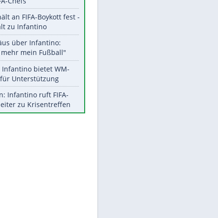
Aktuelle Ergebnisse, Tabellen
und Statistiken
Meistgelesen
"Infanti-No Go":
Pressestimmen zum Verbleib
des FIFA-Chefs
UEFA hält an FIFA-Boykott fest -
CAF hält zu Infantino