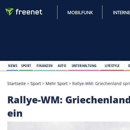
MOBILFUNK
NEWS
SPORT
FINANZEN
AUTO
UNTERHALTUNG
L
Startseite
>
Sport
>
Mehr Sport
>
Rallye-WM: Griech
Rallye-WM: Griechen