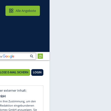
MAIL & CLOUD
Alle Angebote
KOSTENLOSE E-MAIL SICHERN
LOGIN
Video
Empfohlener externer Inhalt: