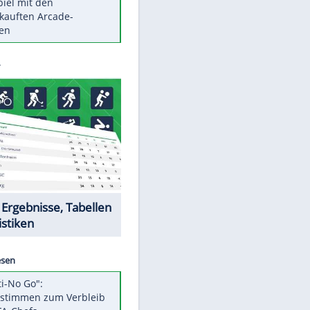
Die größten Mythen über
Medikamente
Auftakt-Misere gestoppt: Berlin
gewinnt in Bochum
Vorsicht: Diese 17 Dinge hassen
Katzen
Illegales Asphalt-Kartell muss
Mio-Strafe zahlen
EITE
Memo-Spiel mit den
meistverkauften Arcade-
Maschinen
Datencenter