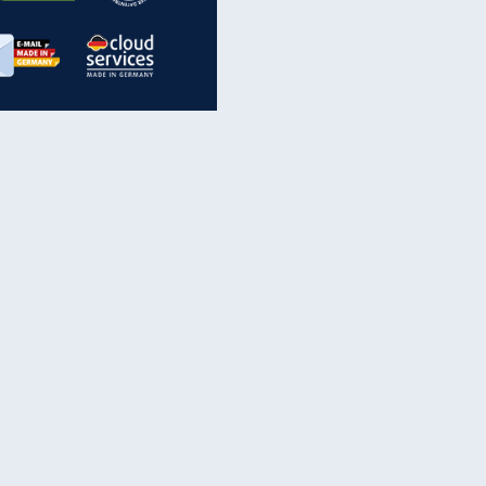
inanzen & Produkte
iscounter-Angebote
Online-Sicherheit
reenet Cloud
Ratenkredit
reenet Mail
Brutto-Netto-Rechner
reenet Webhosting
Rentenrechner
fz-Versicherung
TV-Vergleich