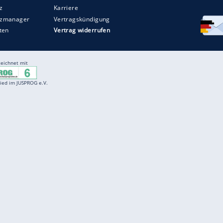
Entertainment
F
Cartoons
Spiele
D
Einbürgerungstest
Videos
f
Führerscheintest
Wissens-Quiz
f
Promi-Quiz
Witze
f
K
freenet