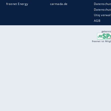
Services
Börse
Jobbörse
Spritpreis aktuell
Wetter
Ferientermine
Partnersuche
Online Angebote