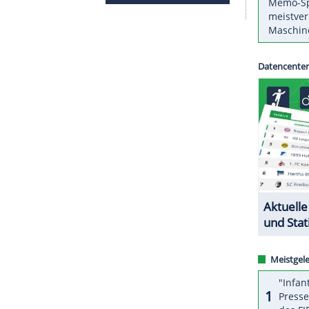
n vorgesehen. Die Arctic-Rallye Ende Februar in
 ursprünglich in Schweden geplante Event ins
 der Finne Kalle Rovanperä (Toyota) das
ZURÜCK ZUR STARTS