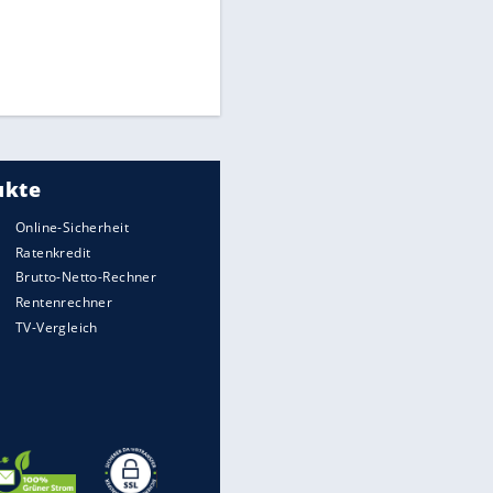
Matthäus über Infantino:
"Nicht mehr mein Fußball"
Times: Infantino bietet WM-
Finale für Unterstützung
Medien: Infantino ruft FIFA-
Mitarbeiter zu Krisentreffen