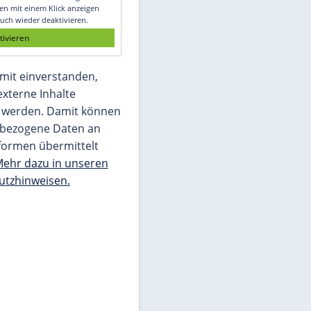
Glomex GmbH
Wir benötigen Ihre Zustimmung, um den
von unserer Redaktion eingebundenen
Inhalt von Glomex GmbH anzuzeigen. Sie
können diesen mit einem Klick anzeigen
lassen und auch wieder deaktivieren.
jetzt aktivieren
Ich bin damit einverstanden,
dass mir externe Inhalte
angezeigt werden. Damit können
personenbezogene Daten an
Drittplattformen übermittelt
werden.
Mehr dazu in unseren
Datenschutzhinweisen.