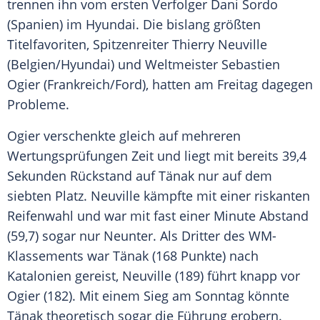
trennen ihn vom ersten Verfolger
Dani Sordo
(
Spanien
) im
Hyundai
. Die bislang größten
Titelfavoriten, Spitzenreiter
Thierry Neuville
(
Belgien
/
Hyundai
) und Weltmeister
Sebastien
Ogier
(Frankreich/
Ford
), hatten am Freitag dagegen
Probleme.
Ogier
verschenkte gleich auf mehreren
Wertungsprüfungen
Zeit und liegt mit bereits 39,4
Sekunden Rückstand auf Tänak nur auf dem
siebten Platz.
Neuville
kämpfte mit einer riskanten
Reifenwahl und war mit fast einer Minute Abstand
(59,7) sogar nur Neunter. Als Dritter des WM-
Klassements war Tänak (168 Punkte) nach
Katalonien
gereist,
Neuville
(189) führt knapp vor
Ogier
(182). Mit einem Sieg am Sonntag könnte
Tänak theoretisch sogar die Führung erobern.