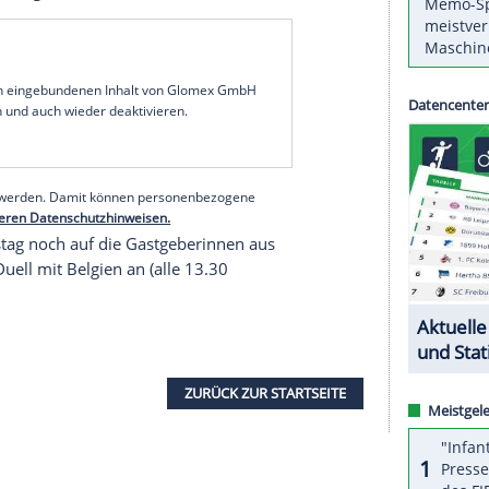
on Bundestrainerin Janneke Schopman unterlag
1:1). In der laufenden Saison muss das DHB-Team
rsten Sieg warten.
5, in dem sich Deutschland 4:3 nach
lte Katharina Haid (20.) den einzigen Treffer für
s (DHB). Für den Vize-Europameister läuft die
ebnisse bislang noch durchwachsen. Beim ersten
insgesamt vier Partien gegen die Hochkaräter aus
ch einen Punkt geholt.
serer Redaktion eingebundenen Inhalt von Glomex GmbH
nzeigen lassen und auch wieder deaktivieren.