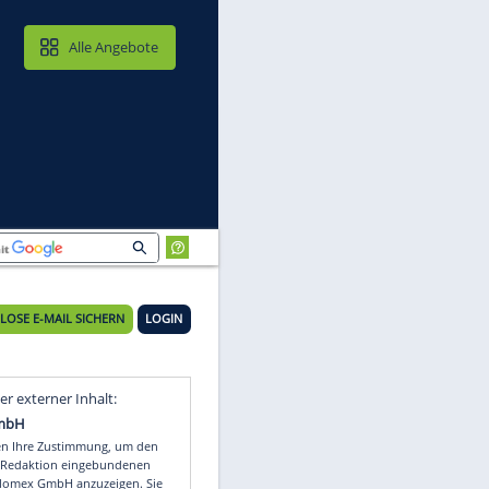
MAIL & CLOUD
Alle Angebote
n
14°C
KOSTENLOSE E-MAIL SICHERN
LOGIN
Video
Empfohlener externer Inhalt: