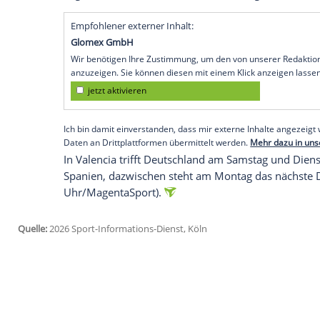
Niederlage gestartet. Die Mannschaft v
Belgien am Freitag in Valencia mit 1:3 (
nach fünf Spielen somit weiter auf den e
In der Neuauflage des EM-Halbfinals 202
Penaltyschießen durchgesetzt hatte, erzie
die Auswahl des Deutschen Hockey-Bunde
Pro-League-Saison mit Blick auf die Erg
Stopp im Dezember hatte Deutschland in 
Argentinien und den Niederlanden ledigli
Empfohlener externer Inhalt:
Glomex GmbH
Wir benötigen Ihre Zustimmung, um den von un
anzuzeigen. Sie können diesen mit einem Klick a
jetzt aktivieren