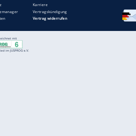
Entertainment
F
Cartoons
Spiele
D
Einbürgerungstest
Videos
f
Führerscheintest
Wissens-Quiz
f
Promi-Quiz
Witze
f
K
freenet