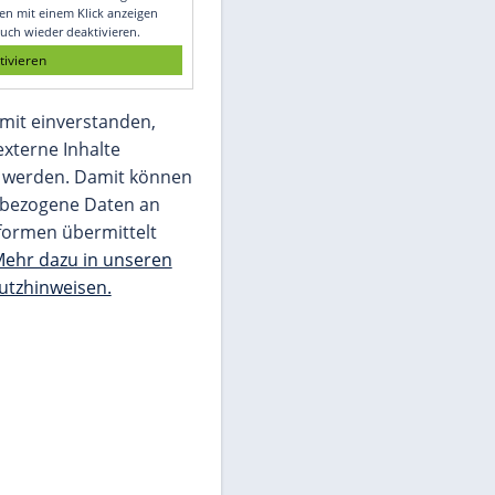
Glomex GmbH
Wir benötigen Ihre Zustimmung, um den
von unserer Redaktion eingebundenen
Inhalt von Glomex GmbH anzuzeigen. Sie
können diesen mit einem Klick anzeigen
lassen und auch wieder deaktivieren.
jetzt aktivieren
Ich bin damit einverstanden,
dass mir externe Inhalte
angezeigt werden. Damit können
personenbezogene Daten an
Drittplattformen übermittelt
werden.
Mehr dazu in unseren
Datenschutzhinweisen.