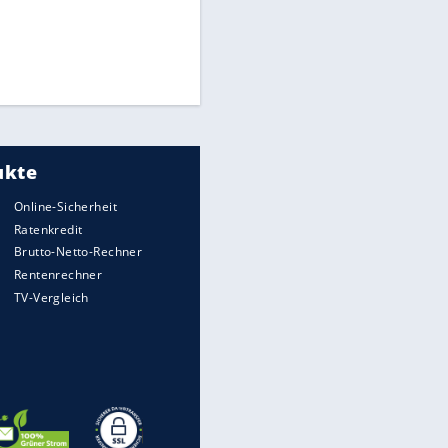
Matthäus über Infantino:
"Nicht mehr mein Fußball"
Times: Infantino bietet WM-
Finale für Unterstützung
Medien: Infantino ruft FIFA-
Mitarbeiter zu Krisentreffen