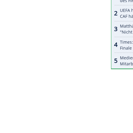
halte angezeigt werden. Damit können personenbezogene
r dazu in unseren Datenschutzhinweisen.
ag und Dienstag noch auf die Gastgeberinnen aus
 nächste Duell mit Belgien an (alle 13.30
ZURÜCK ZUR STARTS