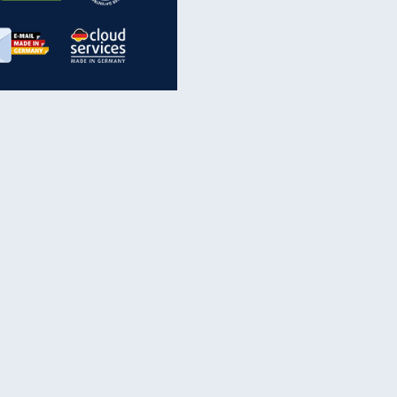
inanzen & Produkte
iscounter-Angebote
Online-Sicherheit
reenet Cloud
Ratenkredit
reenet Mail
Brutto-Netto-Rechner
reenet Webhosting
Rentenrechner
fz-Versicherung
TV-Vergleich