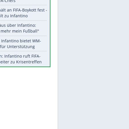
Aktuelle Ergebnisse, Tabellen
und Statistiken
EITE
Meistgelesen
"Infanti-No Go":
Pressestimmen zum Verbleib
des FIFA-Chefs
UEFA hält an FIFA-Boykott fest -
CAF hält zu Infantino