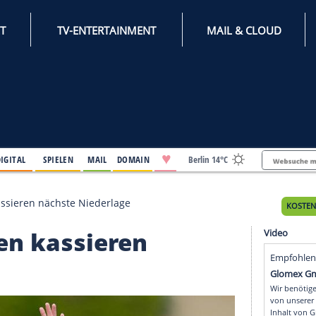
INTERNET
TV-ENTERTAINMENT
♥
IFESTYLE
DIGITAL
SPIELEN
MAIL
DOMAIN
Berli
y-Frauen kassieren nächste Niederlage
Frauen kassieren