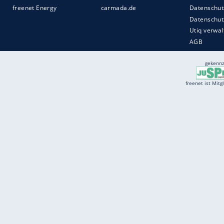
Services
Börse
Jobbörse
Spritpreis aktuell
Wetter
Ferientermine
Partnersuche
Online Angebote