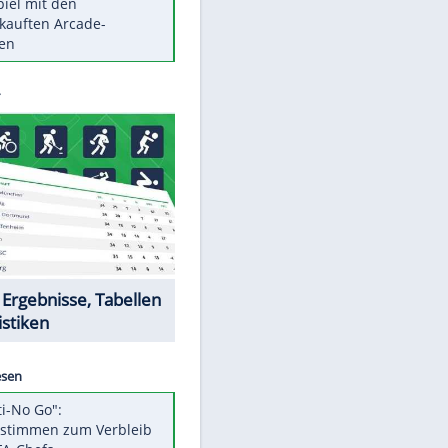
Die größten Mythen über
Medikamente
Berlins Matchwinner Grönning:
"Veränderte Perspektive"
Vorsicht: Diese 17 Dinge hassen
Katzen
Illegales Asphalt-Kartell muss
Mio-Strafe zahlen
Memo-Spiel mit den
meistverkauften Arcade-
Maschinen
Datencenter