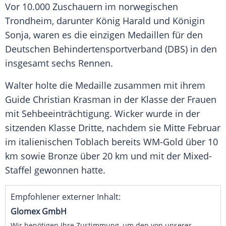
Vor 10.000
Zuschauern
im norwegischen
Trondheim
, darunter
König
Harald und Königin
Sonja, waren es die einzigen
Medaillen
für den
Deutschen
Behindertensportverband
(
DBS
) in den
insgesamt sechs Rennen.
Walter holte die
Medaille
zusammen mit ihrem
Guide Christian Krasman in der Klasse der Frauen
mit Sehbeeinträchtigung. Wicker wurde in der
sitzenden Klasse Dritte, nachdem sie Mitte
Februar
im italienischen
Toblach
bereits WM-Gold über 10
km sowie
Bronze
über 20 km und mit der Mixed-
Staffel gewonnen hatte.
Empfohlener externer Inhalt:
Glomex GmbH
Wir benötigen Ihre Zustimmung, um den von unserer