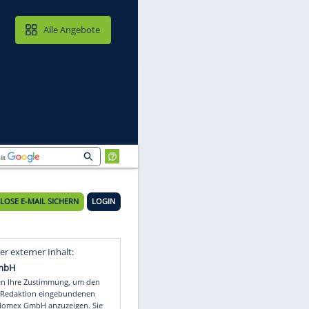
MAIL & CLOUD
Alle Angebote
KOSTENLOSE E-MAIL SICHERN
LOGIN
Video
Empfohlener externer Inhalt: