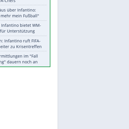
Aktuelle Ergebnisse, Tabellen
und Statistiken
Meistgelesen
"Infanti-No Go":
Pressestimmen zum Verbleib
des FIFA-Chefs
Matthäus über Infantino:
"Nicht mehr mein Fußball"