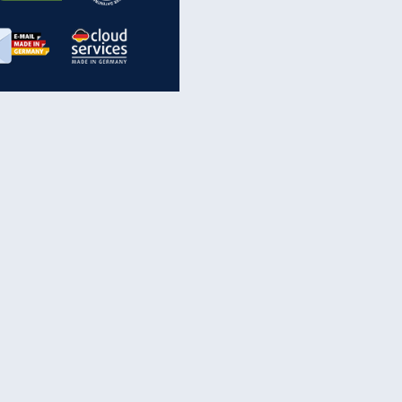
inanzen & Produkte
iscounter-Angebote
Online-Sicherheit
reenet Cloud
Ratenkredit
reenet Mail
Brutto-Netto-Rechner
reenet Webhosting
Rentenrechner
fz-Versicherung
TV-Vergleich