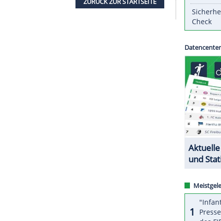
tragt wurden.
hlung beim Landessportbund (LSB) eingereicht
den laut
Milz
"normalerweise 60 Prozent pro Fall
Ausnahmen abgesehen bei 50.000 Euro. Weitere drei
terinnen und Übungsleiter im Land zur Verfügung.
ZURÜCK ZUR STARTS