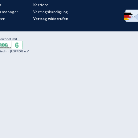
Entertainment
F
Cartoons
Spiele
D
Einbürgerungstest
Videos
f
Führerscheintest
Wissens-Quiz
f
Promi-Quiz
Witze
f
K
freenet