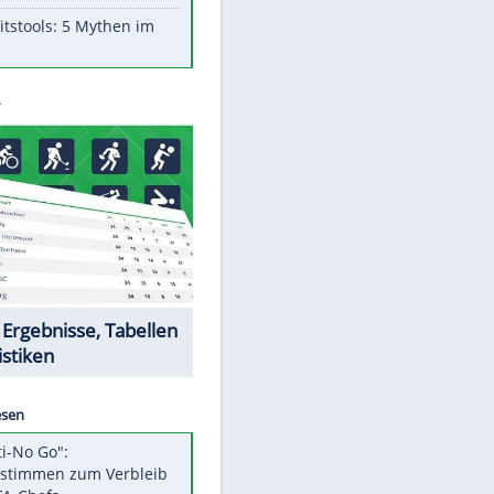
Aufruhr!
Was bei der Vogelfütterung
wirklich sinnvoll ist
"Infanti-No Go": Pressestimmen
zum Verbleib des FIFA-Chefs
Im Zeitraffer: Die Entwicklung
des Lenkrades
Lebensmittel, die nicht schlecht
werden
EITE
Sicherheitstools: 5 Mythen im
Check
Datencenter