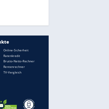
Times: Infantino bietet WM-
Finale für Unterstützung
Medien: Infantino ruft FIFA-
Mitarbeiter zu Krisentreffen
DFB: Ermittlungen im "Fall
Freigang" dauern noch an