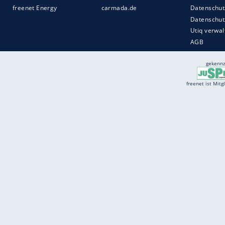
Services
Börse
Jobbörse
Spritpreis aktuell
Wetter
Ferientermine
Partnersuche
Online Angebote