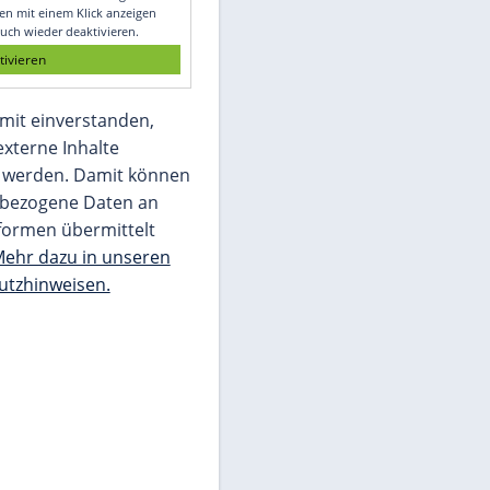
Glomex GmbH
Wir benötigen Ihre Zustimmung, um den
von unserer Redaktion eingebundenen
Inhalt von Glomex GmbH anzuzeigen. Sie
können diesen mit einem Klick anzeigen
lassen und auch wieder deaktivieren.
jetzt aktivieren
Ich bin damit einverstanden,
dass mir externe Inhalte
angezeigt werden. Damit können
personenbezogene Daten an
Drittplattformen übermittelt
werden.
Mehr dazu in unseren
Datenschutzhinweisen.