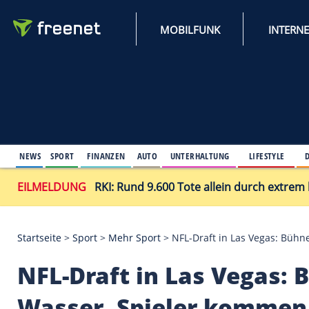
MOBILFUNK
NEWS
SPORT
FINANZEN
AUTO
UNTERHALTUNG
L
EILMELDUNG
RKI: Rund 9.600 Tote allein du
Startseite
>
Sport
>
Mehr Sport
>
NFL-Draft in Las 