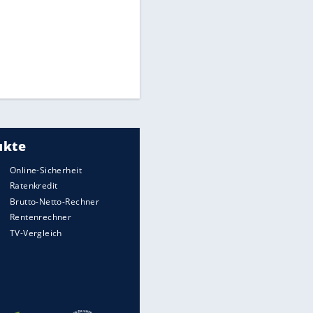
Times: Infantino bietet WM-
Finale für Unterstützung
Medien: Infantino ruft FIFA-
Mitarbeiter zu Krisentreffen
Die spektakulärsten Handball-
Bilder
DFB: Ermittlungen im "Fall
Freigang" dauern noch an