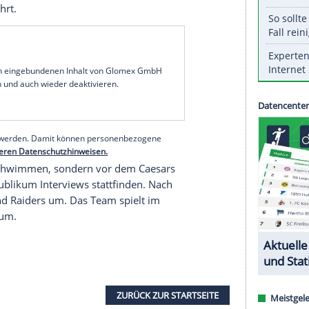
 für ihren kommenden Draft in Las Vegas die ganz
luxuriösen Hotel- und
Spielkasinokomplex
Bellagio
nen wird eine schwimmende Bühne aufgebaut,
ot gebracht werden. Das gab die
NFL
am Dienstag
 April statt, die besten Nachwuchstalente werden
t. Als erstes sind diesmal die
Cincinnati Bengals
 Burrow
auswählt. Der Quarterback hatte zuletzt
-Titel geführt.
serer Redaktion eingebundenen Inhalt von Glomex GmbH
nzeigen lassen und auch wieder deaktivieren.