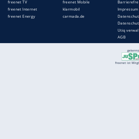
Services
Börse
Jobbörse
Spritpreis aktuell
Wetter
Ferientermine
Partnersuche