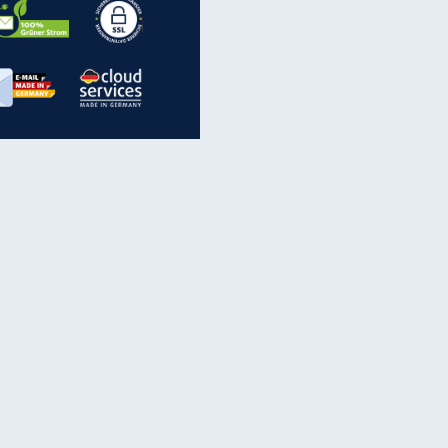
inanzen & Produkte
iscounter-Angebote
Online-Sicherheit
reenet Cloud
Ratenkredit
reenet Mail
Brutto-Netto-Rechner
reenet Webhosting
Rentenrechner
fz-Versicherung
TV-Vergleich