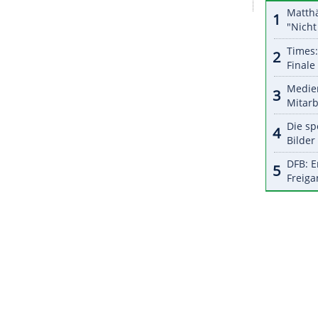
halte angezeigt werden. Damit können personenbezogene
r dazu in unseren Datenschutzhinweisen.
em Wasser schwimmen, sondern vor dem Caesars
n großes Publikum Interviews stattfinden. Nach
die Oakland Raiders um. Das Team spielt im
egiant Stadium.
ZURÜCK ZUR STARTS