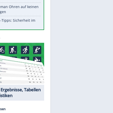
Werk?
Diese Promi-Outfits sorgten für
Aufruhr!
Was bei der Vogelfütterung
wirklich sinnvoll ist
Die schlimmsten Bad Boys der
Sportwelt
Im Zeitraffer: Die Entwicklung
des Lenkrades
So sollte man Ohren auf keinen
Fall reinigen
Experten-Tipps: Sicherheit im
Internet