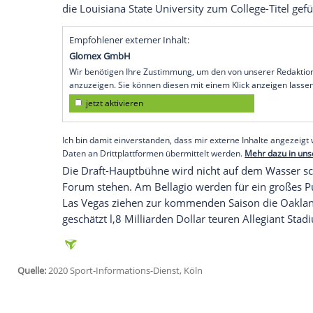
Die National Football League (NFL) plant
große Show.
Köln
(SID) - Im künstlichen See vor dem 
mit seinen weltberühmten Wasserfontä
dorthin sollen die Spieler mit einem Bo
(Ortszeit) bekannt.
Der 85. NFL-Draft findet vom 23. bis 25.
in sieben Runden auf die 32 Teams verteil
dran, es wird erwartet, dass der Klub
Joe
die
Louisiana State University
zum College
Empfohlener externer Inhalt:
Glomex GmbH
Wir benötigen Ihre Zustimmung, um den von un
anzuzeigen. Sie können diesen mit einem Klick a