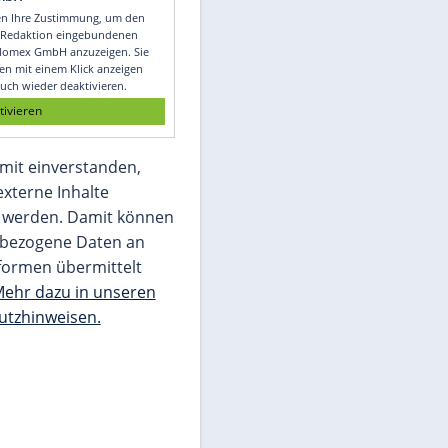
Video
Empfohlener externer Inhalt:
Glomex GmbH
Wir benötigen Ihre Zustimmung, um den
von unserer Redaktion eingebundenen
Inhalt von Glomex GmbH anzuzeigen. Sie
können diesen mit einem Klick anzeigen
lassen und auch wieder deaktivieren.
jetzt aktivieren
Ich bin damit einverstanden,
dass mir externe Inhalte
angezeigt werden. Damit können
personenbezogene Daten an
Drittplattformen übermittelt
werden.
Mehr dazu in unseren