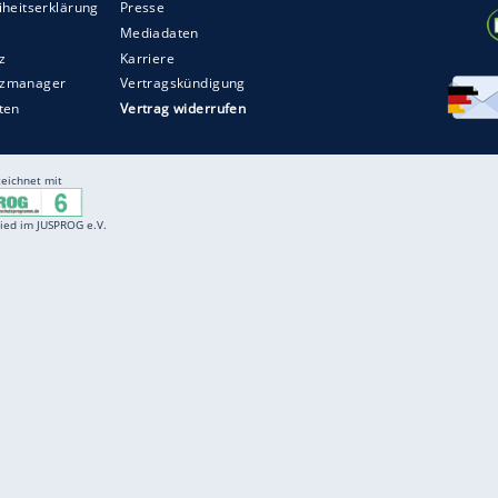
Entertainment
F
Cartoons
Spiele
D
Einbürgerungstest
Videos
f
Führerscheintest
Wissens-Quiz
f
Promi-Quiz
Witze
f
K