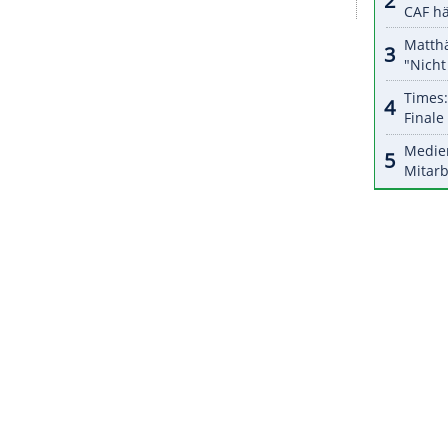
sich im Spiel eine Leistenverletzung zu und
rden. Die Raiders gingen in der Verlängerung
ng, die Chargers gewannen durch einen
haffte es 89 Sekunden vor Schluss selbst in die
tisch aus dem Play-off-Rennen. L.A. (5:9) ist
ZURÜCK ZUR STARTS