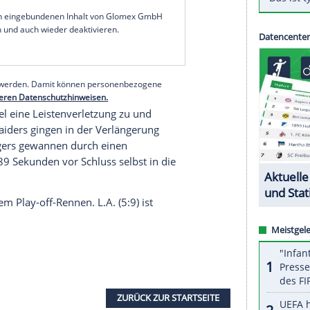
hrank, dann das Aus für den Quarterback - und
erung: Nach dem 27:30 bei den
Los Angeles
abgefahren.
er Wahl seiner Mütze, die wohl etwas älter war.
 2020 war die Franchise von dort nach Nevada
önen Streich gespielt", sagte
Gruden
später und
 vor dem zweiten Viertel.
serer Redaktion eingebundenen Inhalt von Glomex GmbH
nzeigen lassen und auch wieder deaktivieren.
halte angezeigt werden. Damit können personenbezogene
r dazu in unseren Datenschutzhinweisen.