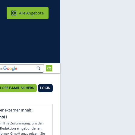
MAIL & CLOUD
Alle Angebote
KOSTENLOSE E-MAIL SICHERN
LOGIN
Video
Empfohlener externer Inhalt: