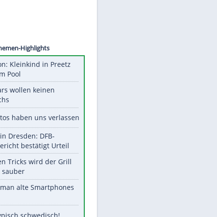
©
SID
Unsere Themen-Highlights
Obduktion: Kleinkind in Preetz
ertrank im Pool
Diese Stars wollen keinen
Nachwuchs