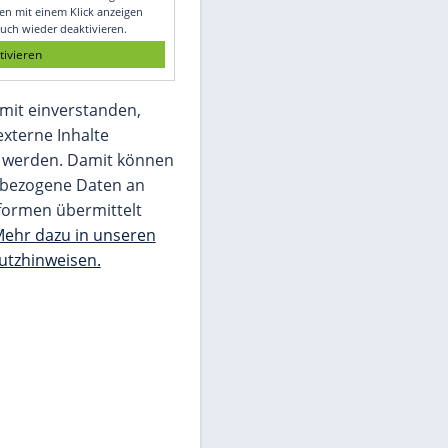
Glomex GmbH
Wir benötigen Ihre Zustimmung, um den
von unserer Redaktion eingebundenen
Inhalt von Glomex GmbH anzuzeigen. Sie
können diesen mit einem Klick anzeigen
lassen und auch wieder deaktivieren.
jetzt aktivieren
Ich bin damit einverstanden,
dass mir externe Inhalte
angezeigt werden. Damit können
personenbezogene Daten an
Drittplattformen übermittelt
werden.
Mehr dazu in unseren
Datenschutzhinweisen.