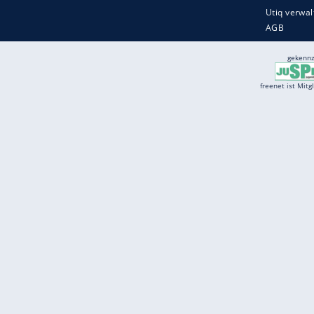
Services
Börse
Jobbörse
Spritpreis aktuell
Wetter
Ferientermine
Partnersuche
Online Angebote
freenet Mobilfunk
freenet Video