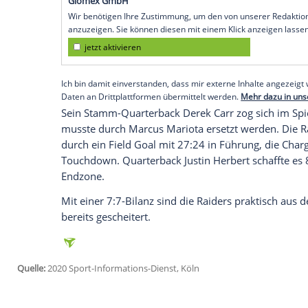
Köln
(SID) - Erst ein
Fehlgriff
im Kleidersc
schließlich die Niederlage nach Verläng
Chargers ist der Play-off-Zug so gut wie 
Gruden
überraschte zu Spielbeginn mit d
Darauf stand "
Oakland Raiders
", Anfang
umgezogen. "Da hat mir jemand einen sch
entschuldigte sich. Die Kappe tauschte er
Empfohlener externer Inhalt:
Glomex GmbH
Wir benötigen Ihre Zustimmung, um den von un
anzuzeigen. Sie können diesen mit einem Klick a
jetzt aktivieren
Ich bin damit einverstanden, dass mir externe In
Daten an Drittplattformen übermittelt werden.
Meh