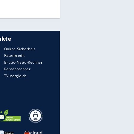
Times: Infantino bietet WM-
Finale für Unterstützung
Medien: Infantino ruft FIFA-
Mitarbeiter zu Krisentreffen