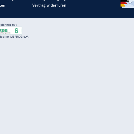
Entertainment
F
Cartoons
Spiele
D
Einbürgerungstest
Videos
f
Führerscheintest
Wissens-Quiz
f
Promi-Quiz
Witze
f
K
freenet
Kundenservice
Gender-Hinweis