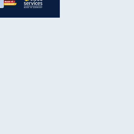
inanzen & Produkte
iscounter-Angebote
Online-Sicherheit
reenet Cloud
Ratenkredit
reenet Mail
Brutto-Netto-Rechner
reenet Webhosting
Rentenrechner
fz-Versicherung
TV-Vergleich