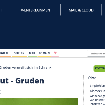
INTERNET
TV-ENTERTAINMENT
♥
IFESTYLE
DIGITAL
SPIELEN
MAIL
DOMAIN
en erneut - Gruden vergreift sich im Schrank
 erneut - Gruden