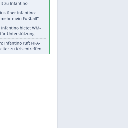
Aktuelle Ergebnisse, Tabellen
und Statistiken
Meistgelesen
"Infanti-No Go":
Pressestimmen zum Verbleib
des FIFA-Chefs
EITE
UEFA hält an FIFA-Boykott fest -
CAF hält zu Infantino
Matthäus über Infantino:
"Nicht mehr mein Fußball"