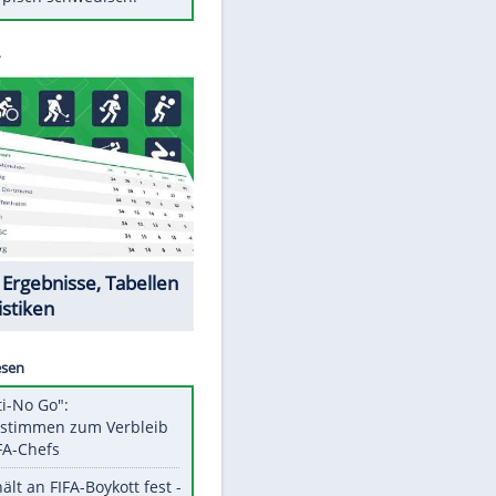
Diese Autos haben uns verlassen
Randale in Dresden: DFB-
Bundesgericht bestätigt Urteil
Mit diesen Tricks wird der Grill
ruckzuck sauber
So nutzt man alte Smartphones
sinnvoll
Das ist typisch schwedisch!
Datencenter