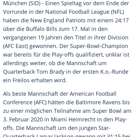
München
(SID) - Einen Spieltag vor dem Ende der
Vorrunde in der
National Football League
(
NFL
)
haben die
New England Patriots
mit einem 24:17
über die
Buffalo Bills
zum 17. Mal in den
vergangenen 19 Jahren den Titel in ihrer Division
(AFC East) gewonnen. Der Super-Bowl-Champion
war bereits für die Play-offs qualifiziert, unklar ist
allerdings weiter, ob die Mannschaft um
Quarterback
Tom Brady
in der ersten K.o.-Runde
ein Freilos erhalten wird.
Als beste Mannschaft der
American Football
Conference (AFC) hätten die
Baltimore Ravens
bis
zu einer möglichen Teilnahme am
Super Bowl
am
3. Februar 2020 in
Miami
Heimrecht in den Play-
offs. Die Mannschaft um den jungen Star-
Quarterback
Lamar Jackson
gewann mit 31:15 bei