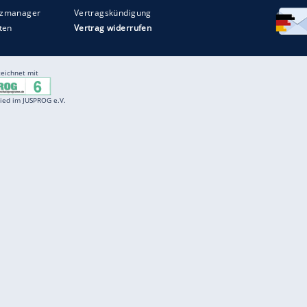
Entertainment
F
Cartoons
Spiele
D
Einbürgerungstest
Videos
f
Führerscheintest
Wissens-Quiz
f
Promi-Quiz
Witze
f
K
freenet