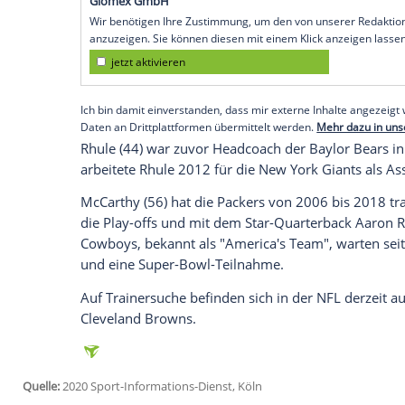
Köln
(SID) - Der langjährige Chefcoach d
Cowboys-Stadion den
Super Bowl
gewann
Garrett
.
Auch die
Carolina Panthers
präsentierten
den langjährigen Erfolgstrainer
Ron Rive
trainiert, 2016 führte er das Team in de
Dezember übernahm Offensiv-Coach
Per
Empfohlener externer Inhalt:
Glomex GmbH
Wir benötigen Ihre Zustimmung, um den von un
anzuzeigen. Sie können diesen mit einem Klick a
jetzt aktivieren
Ich bin damit einverstanden, dass mir externe In
Daten an Drittplattformen übermittelt werden.
Meh