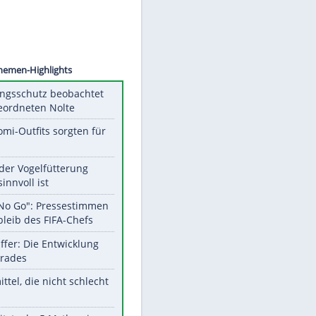
©
SID
Unsere Themen-Highlights
Verfassungsschutz beobachtet
AfD-Abgeordneten Nolte
Diese Promi-Outfits sorgten für
Aufruhr!