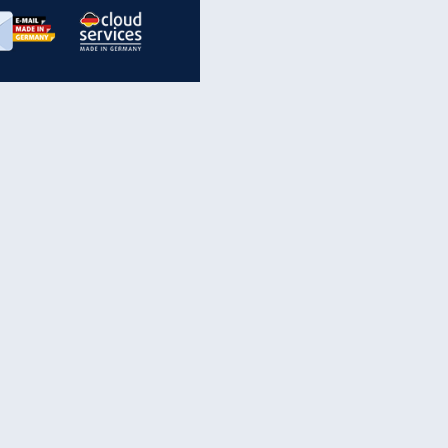
inanzen & Produkte
iscounter-Angebote
Online-Sicherheit
reenet Cloud
Ratenkredit
reenet Mail
Brutto-Netto-Rechner
reenet Webhosting
Rentenrechner
fz-Versicherung
TV-Vergleich