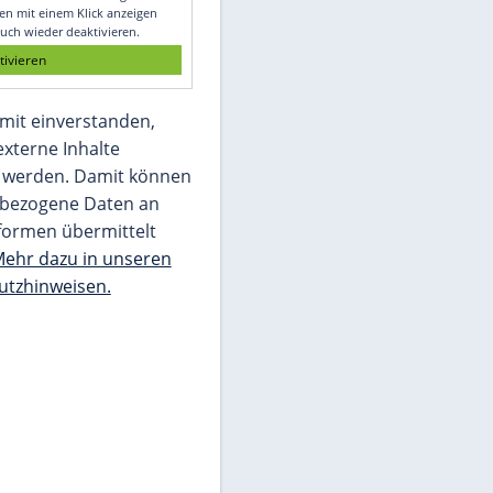
Glomex GmbH
Wir benötigen Ihre Zustimmung, um den
von unserer Redaktion eingebundenen
Inhalt von Glomex GmbH anzuzeigen. Sie
können diesen mit einem Klick anzeigen
lassen und auch wieder deaktivieren.
jetzt aktivieren
Ich bin damit einverstanden,
dass mir externe Inhalte
angezeigt werden. Damit können
personenbezogene Daten an
Drittplattformen übermittelt
werden.
Mehr dazu in unseren
Datenschutzhinweisen.