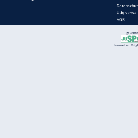
Services
Börse
Jobbörse
Spritpreis aktuell
Wetter
Ferientermine
Partnersuche
Online Angebote