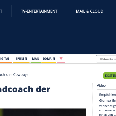
INTERNET
TV-ENTERTAINMENT
♥
IFESTYLE
DIGITAL
SPIELEN
MAIL
DOMAIN
uer Headcoach der Cowboys
r Headcoach der