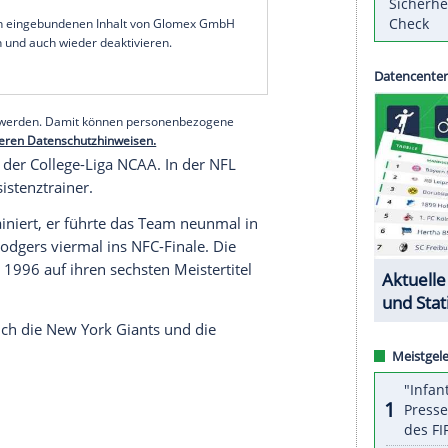
er
Green Bay Packers
, mit denen er 2011 im
, folgt auf den am Sonntag entlassenen
Jason
 am Dienstag mit Matt Rhule den Nachfolger für
ra
. Der 57-Jährige hatte die Panthers seit 2011
n
Super Bowl
. Nach
Riveras
Entlassung Anfang
ry Fewell
interimsmäßig das Team.
serer Redaktion eingebundenen Inhalt von Glomex GmbH
nzeigen lassen und auch wieder deaktivieren.
halte angezeigt werden. Damit können personenbezogene
r dazu in unseren Datenschutzhinweisen.