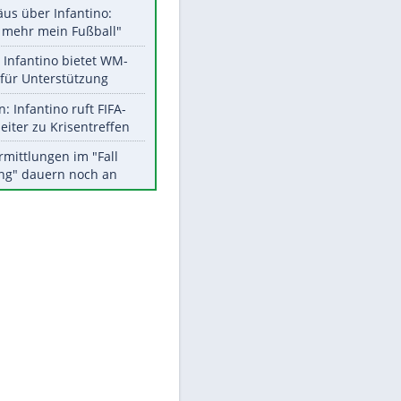
Aktuelle Ergebnisse, Tabellen
und Statistiken
Meistgelesen
"Infanti-No Go":
Pressestimmen zum Verbleib
des FIFA-Chefs
Matthäus über Infantino:
EITE
"Nicht mehr mein Fußball"