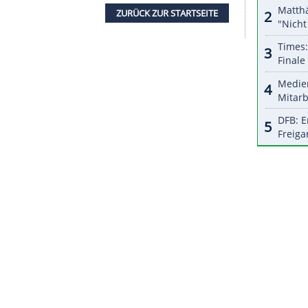
or Bears in der College-Liga NCAA. In der
NFL
ants
als Assistenztrainer.
is 2018 trainiert, er führte das Team neunmal in
ack Aaron Rodgers viermal ins NFC-Finale. Die
arten seit 1996 auf ihren sechsten Meistertitel
L
derzeit auch die
New York Giants
und die
ZURÜCK ZUR STARTS