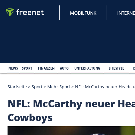
MOBILFUNK
NEWS
SPORT
FINANZEN
AUTO
UNTERHALTUNG
L
Startseite
>
Sport
>
Mehr Sport
>
NFL: McCarthy ne
NFL: McCarthy neue