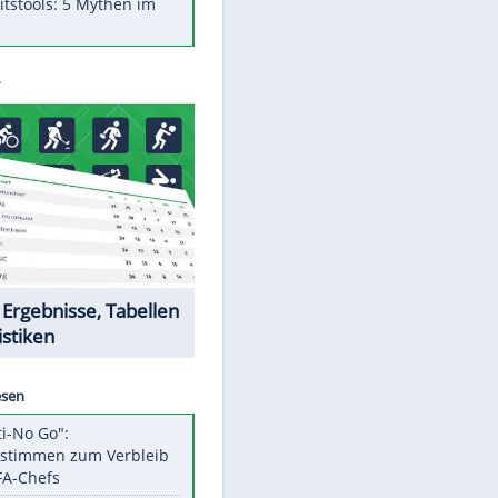
Was bei der Vogelfütterung
wirklich sinnvoll ist
"Infanti-No Go": Pressestimmen
zum Verbleib des FIFA-Chefs
Im Zeitraffer: Die Entwicklung
des Lenkrades
Lebensmittel, die nicht schlecht
werden
Sicherheitstools: 5 Mythen im
Check
Datencenter