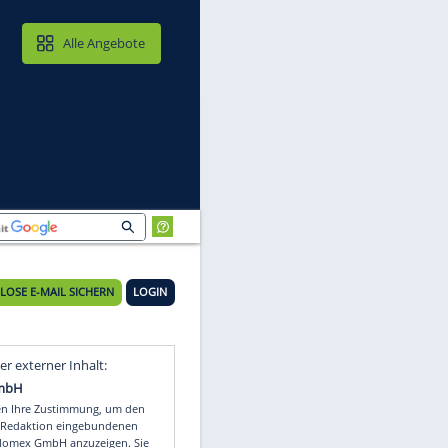
MAIL & CLOUD
Alle Angebote
KOSTENLOSE E-MAIL SICHERN
LOGIN
Video
Empfohlener externer Inhalt: