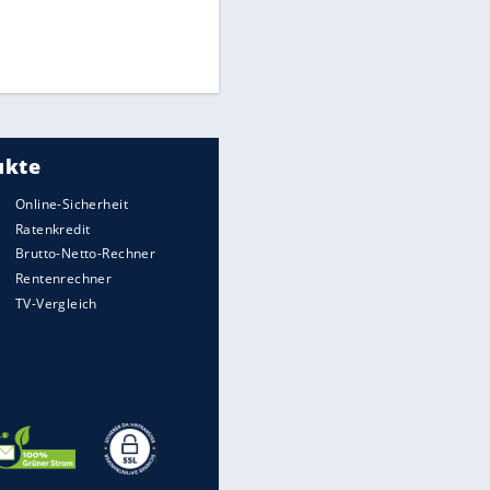
Times: Infantino bietet WM-
Finale für Unterstützung
Medien: Infantino ruft FIFA-
Mitarbeiter zu Krisentreffen
DFB: Ermittlungen im "Fall
Freigang" dauern noch an