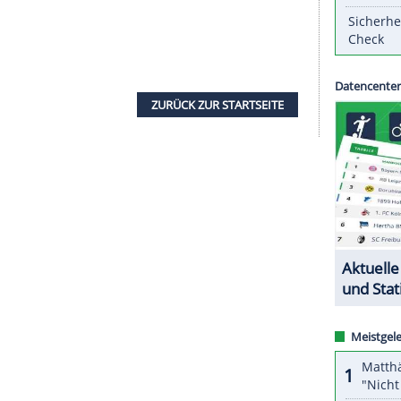
Zahling) wird auch beim Großen Preis von
en sechsmaligen MotoGP-Weltmeister
Marc
ergangenen Sonntag in
Frankreich
starker Achter,
s Vertreter des verletzten Spaniers. Das gute
"zusätzliche Motivation", sagte
Bradl
. Aragon sei
igen schwierigen Stellen".
 die MotoGP dominierte, hatte beim Saisonauftakt
s erlitten und musste operiert werden. Am
rquez
dennoch starten - die Schmerzen aber
ZURÜCK ZUR STARTS