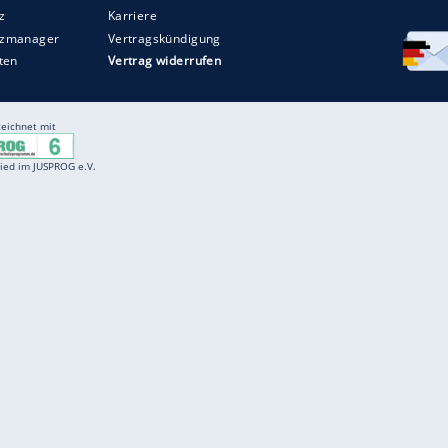
Entertainment
F
Cartoons
Spiele
D
Einbürgerungstest
Videos
f
Führerscheintest
Wissens-Quiz
f
Promi-Quiz
Witze
f
K
freenet