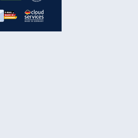
inanzen & Produkte
iscounter-Angebote
Online-Sicherheit
reenet Cloud
Ratenkredit
reenet Mail
Brutto-Netto-Rechner
reenet Webhosting
Rentenrechner
fz-Versicherung
TV-Vergleich