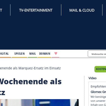
INTERNET
TV-ENTERTAINMENT
♥
IFESTYLE
DIGITAL
SPIELEN
MAIL
DOMAIN
ch am Wochenende als Marquez-Ersatz im Einsatz
 am Wochenende als