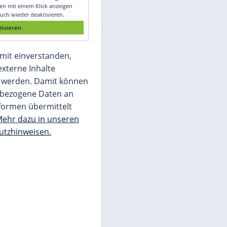
Glomex GmbH
Wir benötigen Ihre Zustimmung, um den
von unserer Redaktion eingebundenen
Inhalt von Glomex GmbH anzuzeigen. Sie
können diesen mit einem Klick anzeigen
lassen und auch wieder deaktivieren.
jetzt aktivieren
Ich bin damit einverstanden,
dass mir externe Inhalte
angezeigt werden. Damit können
personenbezogene Daten an
Drittplattformen übermittelt
werden.
Mehr dazu in unseren
Datenschutzhinweisen.