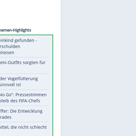
©
SID
Unsere Themen-Highlights
Totes Kleinkind gefunden -
Fremdverschulden
ausgeschlossen
Diese Promi-Outfits sorgten für