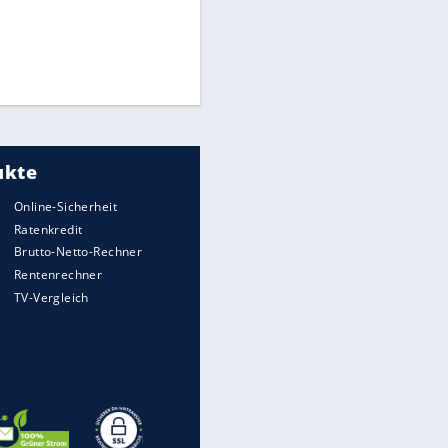
Medien: Infantino ruft FIFA-
Mitarbeiter zu Krisentreffen
"Infanti-No Go":
Pressestimmen zum Verbleib
des FIFA-Chefs
DFB: Ermittlungen im "Fall
Freigang" dauern noch an