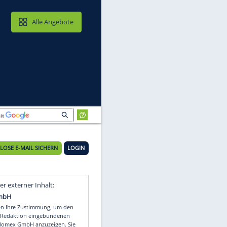
MAIL & CLOUD
Alle Angebote
KOSTENLOSE E-MAIL SICHERN
LOGIN
Video
Empfohlener externer Inhalt: