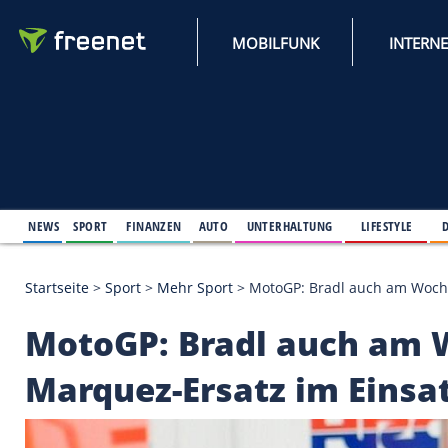
MOBILFUNK
NEWS
SPORT
FINANZEN
AUTO
UNTERHALTUNG
L
Startseite
>
Sport
>
Mehr Sport
>
MotoGP: Bradl au
MotoGP: Bradl auch