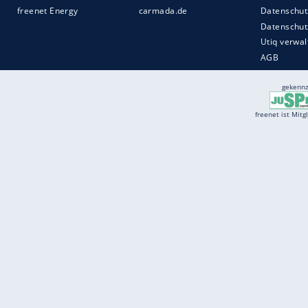
Services
Börse
Jobbörse
Spritpreis aktuell
Wetter
Ferientermine
Partnersuche
Online Angebote