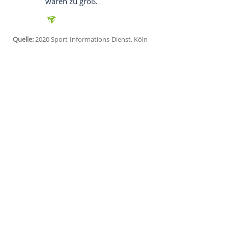
Köln
(SID) - Motorrad-Pilot
Stefan Bradl
(
Aragonien
am kommenden Wochenende d
Marquez
ersetzen. Der 30-Jährige, am v
absolviert dabei seinen siebten Einsatz al
Ergebnis von
Frankreich
sei gleichzeitig 
"eine abwechslungsreiche Strecke mit ein
Marquez
, der in den vergangenen Jahren
im Juli einen Bruch des rechten Oberarm
darauffolgenden Wochenende wollte
Ma
waren zu groß.
Quelle:
2020 Sport-Informations-Dienst, Köln