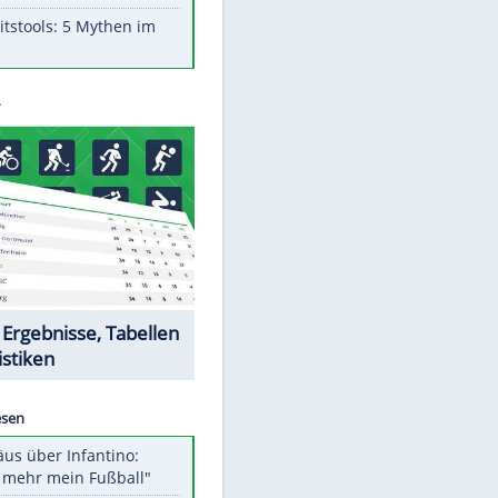
Aufruhr!
Was bei der Vogelfütterung
wirklich sinnvoll ist
"Infanti-No Go": Pressestimmen
zum Verbleib des FIFA-Chefs
Im Zeitraffer: Die Entwicklung
des Lenkrades
Lebensmittel, die nicht schlecht
werden
Sicherheitstools: 5 Mythen im
Check
Datencenter
EITE