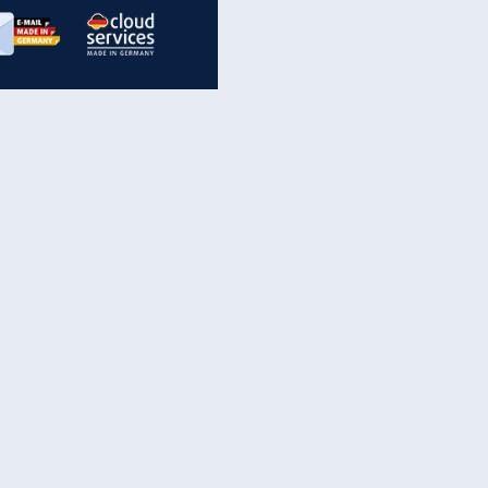
inanzen & Produkte
iscounter-Angebote
Online-Sicherheit
reenet Cloud
Ratenkredit
reenet Mail
Brutto-Netto-Rechner
reenet Webhosting
Rentenrechner
fz-Versicherung
TV-Vergleich