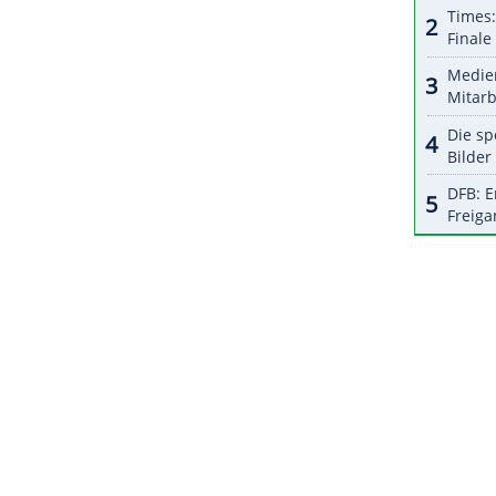
halte angezeigt werden. Damit können personenbezogene
r dazu in unseren Datenschutzhinweisen.
 als einer der besten Motorrad-Piloten der
 in unterschiedlichen Klassen und auf
te er 90 Grand-Prix-Siege, sein letztes Rennen
ZURÜCK ZUR STARTS