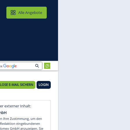
MAIL & CLOUD
Alle Angebote
KOSTENLOSE E-MAIL SICHERN
LOGIN
Video
Empfohlener externer Inhalt: