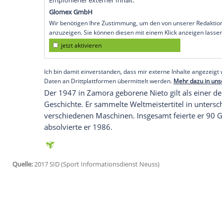
Ibiza-Stadt (SID) - Große Sorge um
Ángel 
Spanien
ist laut übereinstimmenden Med
Verkehrsunfall
verwickelt worden. Dabei 
haben und in einer Klinik in seiner Heim
Diario de
Ibiza
berichtet, dass sich der 70
Nieto
soll am Mittwochmorgen mit einem
bislang unbekannten Gründen mit einem A
nicht bekannt.
Empfohlener externer Inhalt:
Glomex GmbH
Wir benötigen Ihre Zustimmung, um den von un
anzuzeigen. Sie können diesen mit einem Klick a
jetzt aktivieren