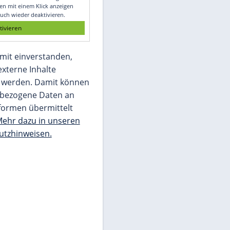
Glomex GmbH
Wir benötigen Ihre Zustimmung, um den
von unserer Redaktion eingebundenen
Inhalt von Glomex GmbH anzuzeigen. Sie
können diesen mit einem Klick anzeigen
lassen und auch wieder deaktivieren.
jetzt aktivieren
Ich bin damit einverstanden,
dass mir externe Inhalte
angezeigt werden. Damit können
personenbezogene Daten an
Drittplattformen übermittelt
werden.
Mehr dazu in unseren
Datenschutzhinweisen.