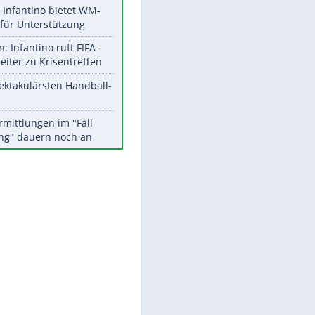
Aktuelle Ergebnisse, Tabellen
und Statistiken
EITE
Meistgelesen
Matthäus über Infantino:
"Nicht mehr mein Fußball"
Times: Infantino bietet WM-
Finale für Unterstützung