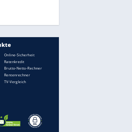
Medien: Infantino ruft FIFA-
Mitarbeiter zu Krisentreffen
Die spektakulärsten Handball-
Bilder
DFB: Ermittlungen im "Fall
Freigang" dauern noch an