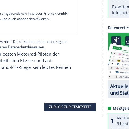
Nieto
: Der 13-malige Motorrad-Weltmeister aus
ienberichten am Mittwoch in einen
soll
Nieto
schwere Kopfverletzungen erlitten
at
Ibiza
behandelt werden. Die lokale Zeitung
-Jährige im kritischen Zustand befinden soll.
 Quad unterwegs gewesen sein, als er aus
uto kollidierte. Weitere Details wurden zunächst
serer Redaktion eingebundenen Inhalt von Glomex GmbH
nzeigen lassen und auch wieder deaktivieren.