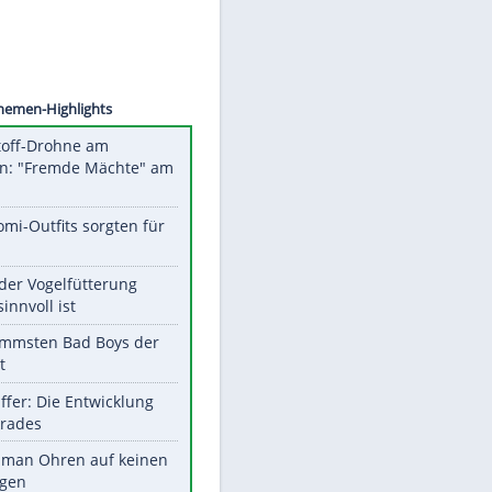
©
SID
Unsere Themen-Highlights
Sprengstoff-Drohne am
Flughafen: "Fremde Mächte" am
Werk?
Diese Promi-Outfits sorgten für