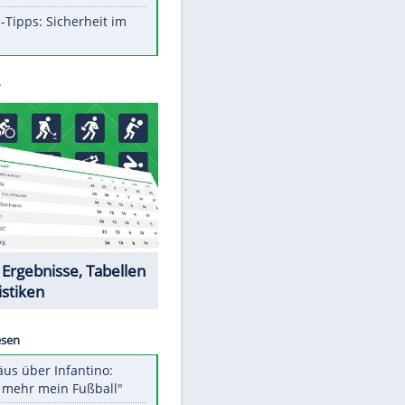
Aufruhr!
Was bei der Vogelfütterung
wirklich sinnvoll ist
Die schlimmsten Bad Boys der
Sportwelt
Im Zeitraffer: Die Entwicklung
des Lenkrades
So sollte man Ohren auf keinen
Fall reinigen
Experten-Tipps: Sicherheit im
Internet
Datencenter