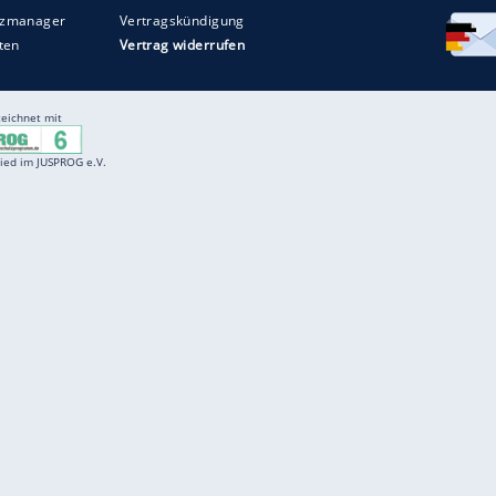
Entertainment
F
Cartoons
Spiele
D
Einbürgerungstest
Videos
f
Führerscheintest
Wissens-Quiz
f
Promi-Quiz
Witze
f
K
freenet