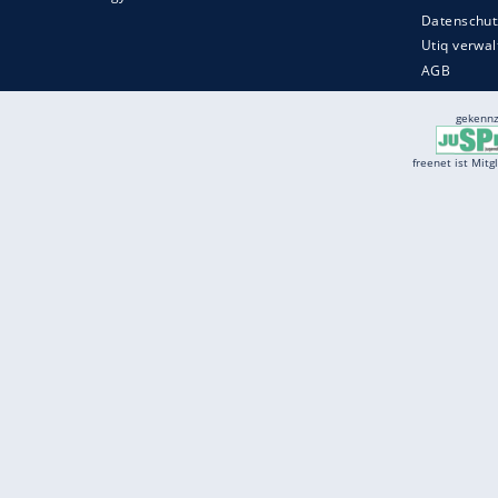
Services
Börse
Jobbörse
Spritpreis aktuell
Wetter
Ferientermine
Partnersuche
Online Angebote