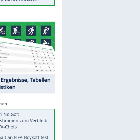
Diese Autos haben uns verlassen
Randale in Dresden: DFB-
Bundesgericht bestätigt Urteil
Mit diesen Tricks wird der Grill
ruckzuck sauber
So nutzt man alte Smartphones
sinnvoll
Das ist typisch schwedisch!
Datencenter