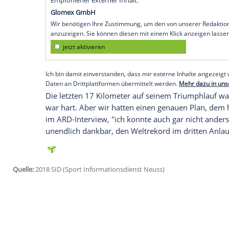
Berlin
(SID) - Der 33-Jährige benötigte fü
Stunden und pulverisierte damit die B
1:18 Minuten (2:02:57), die dieser 2014 
siegte seine Landsfrau
Gladys Cherono
in
dritten Mal in der deutschen Hauptstadt.
Der 33-Jährige
Kipchoge
ist seit Jahren 
bei den
Olympischen Spielen
in Rio Gold,
Mal den Sieg beim
London-Marathon
.
Empfohlener externer Inhalt:
Glomex GmbH
Wir benötigen Ihre Zustimmung, um den von un
anzuzeigen. Sie können diesen mit einem Klick a
jetzt aktivieren