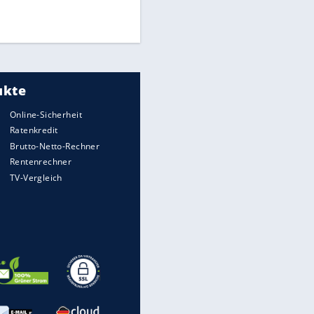
Times: Infantino bietet WM-
Finale für Unterstützung
Medien: Infantino ruft FIFA-
Mitarbeiter zu Krisentreffen