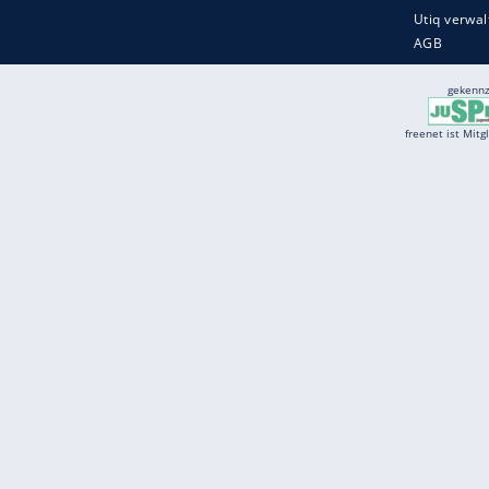
Services
Börse
Jobbörse
Spritpreis aktuell
Wetter
Ferientermine
Partnersuche
Online Angebote
freenet Mobilfunk
freenet Video