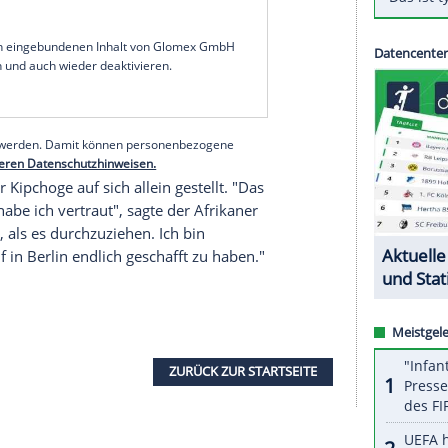
r die klassischen 42,195 Kilometer 2:01:39
estmarke seines Landsmannes
Dennis Kimetto
um
ebenfalls in
Berlin
aufgestellt hatte. Bei den Frauen
 der Streckenrekordzeit von 2:18:11 Stunden zum
im Marathon das Maß der Dinge. 2016 gewann er
 im April dieses Jahres sicherte er sich zum dritten
serer Redaktion eingebundenen Inhalt von Glomex GmbH
nzeigen lassen und auch wieder deaktivieren.