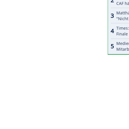
halte angezeigt werden. Damit können personenbezogene
r dazu in unseren Datenschutzhinweisen.
umphlauf war
Kipchoge
auf sich allein gestellt. "Das
Plan, dem habe ich vertraut", sagte der Afrikaner
cht anders, als es durchzuziehen. Ich bin
itten Anlauf in
Berlin
endlich geschafft zu haben."
ZURÜCK ZUR STARTS