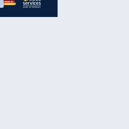
inanzen & Produkte
iscounter-Angebote
Online-Sicherheit
reenet Cloud
Ratenkredit
reenet Mail
Brutto-Netto-Rechner
reenet Webhosting
Rentenrechner
fz-Versicherung
TV-Vergleich