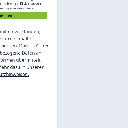
Glomex GmbH
Wir benötigen Ihre Zustimmung, um den
von unserer Redaktion eingebundenen
Inhalt von Glomex GmbH anzuzeigen. Sie
können diesen mit einem Klick anzeigen
lassen und auch wieder deaktivieren.
jetzt aktivieren
Ich bin damit einverstanden,
dass mir externe Inhalte
angezeigt werden. Damit können
personenbezogene Daten an
Drittplattformen übermittelt
werden.
Mehr dazu in unseren
Datenschutzhinweisen.