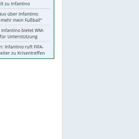
Aktuelle Ergebnisse, Tabellen
und Statistiken
Meistgelesen
"Infanti-No Go":
EITE
Pressestimmen zum Verbleib
des FIFA-Chefs
UEFA hält an FIFA-Boykott fest -
CAF hält zu Infantino
Matthäus über Infantino:
"Nicht mehr mein Fußball"