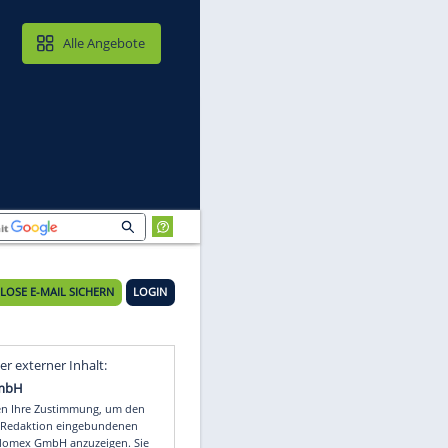
MAIL & CLOUD
Alle Angebote
KOSTENLOSE E-MAIL SICHERN
LOGIN
Video
Empfohlener externer Inhalt: