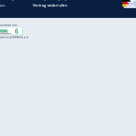
Entertainment
F
Cartoons
Spiele
D
Einbürgerungstest
Videos
f
Führerscheintest
Wissens-Quiz
f
Promi-Quiz
Witze
f
K
freenet
Kundenservice
Gender-Hinweis