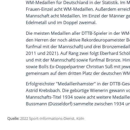
Ich bin damit einverstanden, dass mir externe In
Daten an Drittplattformen übermittelt werden.
Meh
Die letzte WM-Medaille für Deutschland 
Timo Boll (Düsseldorf) 2021 in Houston 
holte der Linkshänder zum zweiten Mal e
Den ersten WM-Titel für Deutschland ge
den Titelkämpfen in Budapest. Danach 
1934 in Paris. Fünf Jahre später in Ka
im Doppel durch Hilde Bussmann und die 
weitere WM-Goldmedaillen.
Der medaillenträchtigste Wettbewerb für 
Turnier der Männer mit nunmehr zwölf 
WM-Medaillen für Deutschland in der Sta
Frauen-Einzel acht WM-Medaillen. Außer
Mannschaft acht Medaillen. Im Einzel d