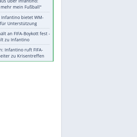
Aktuelle Ergebnisse, Tabellen
und Statistiken
Meistgelesen
"Infanti-No Go":
Pressestimmen zum Verbleib
des FIFA-Chefs
Matthäus über Infantino:
"Nicht mehr mein Fußball"
Times: Infantino bietet WM-