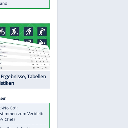
Diese Autos haben uns verlassen
St. Pauli verpflichtet isländischen
Nationalspieler Thordarson
Mit diesen Tricks wird der Grill
ruckzuck sauber
So nutzt man alte Smartphones
sinnvoll
Diese traumhaften Orte liegen in
Deutschland
Datencenter