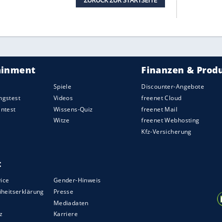
r in der WM-Geschichte seit 1926 sammelte bei
meister Boll mit sechs Silber- (Doppel 2005 und
ronzemedaillen (Mannschaft 2006 sowie Einzel
hard Schöler mit zweimal Silber (1969 im Einzel
ronze. Hinter Boll und Schöler liegen Roßkopf
üß mit jeweils fünf Podestplatzierungen
eutschen WM-Medaillengewinner.
r DTTB-Geschichte bei WM-Turnieren ist allerdings
in gewann vor dem Zweiten Weltkrieg den
re Medaillen. Die zweifache Weltmeisterin Hilde
hen 1934 und 1939 acht WM-Plaketten.