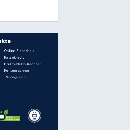
Finale für Unterstützung
UEFA hält an FIFA-Boykott fest -
CAF hält zu Infantino
Medien: Infantino ruft FIFA-
Mitarbeiter zu Krisentreffen