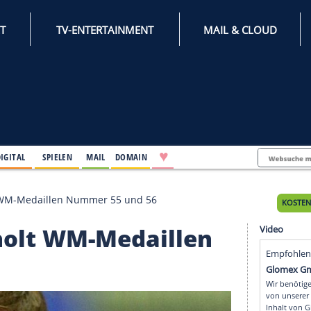
INTERNET
TV-ENTERTAINMENT
♥
IFESTYLE
DIGITAL
SPIELEN
MAIL
DOMAIN
9: DTTB holt WM-Medaillen Nummer 55 und 56
 DTTB holt WM-Medaille