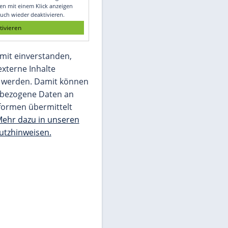
Glomex GmbH
Wir benötigen Ihre Zustimmung, um den
von unserer Redaktion eingebundenen
Inhalt von Glomex GmbH anzuzeigen. Sie
können diesen mit einem Klick anzeigen
lassen und auch wieder deaktivieren.
jetzt aktivieren
Ich bin damit einverstanden,
dass mir externe Inhalte
angezeigt werden. Damit können
personenbezogene Daten an
Drittplattformen übermittelt
werden.
Mehr dazu in unseren
Datenschutzhinweisen.