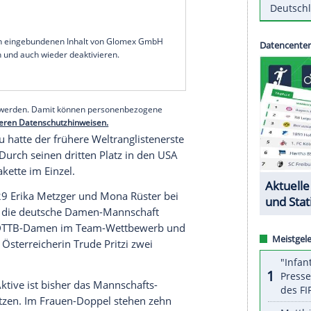
rie nach den Mannschafts-Titelkämpfen im
 der Mitte gewann der Deutsche Tischtennis-
bei den Frauen Bronze. Der Doppelpack
 56 für Deutschland bei WM-Turnieren.
zt der heutige Bundestrainer Jörg Roßkopf und
Heim-WM 1989 in Dortmund durch ihren Triumph
 auch das einzige WM-Gold des DTTB im Herren-
.
serer Redaktion eingebundenen Inhalt von Glomex GmbH
nzeigen lassen und auch wieder deaktivieren.