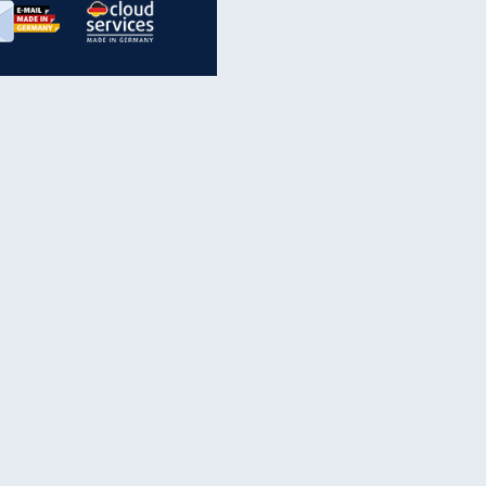
EITE
inanzen & Produkte
iscounter-Angebote
Online-Sicherheit
reenet Cloud
Ratenkredit
reenet Mail
Brutto-Netto-Rechner
reenet Webhosting
Rentenrechner
fz-Versicherung
TV-Vergleich