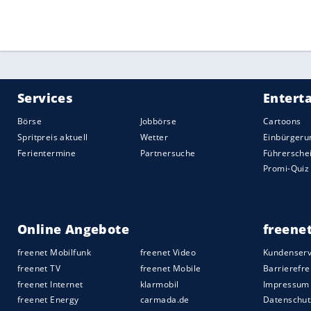
Edelmetall und im Doppel zweimal.
Die meisten Medaillen aller DTTB-Spiele
den Herren der noch aktive Rekordeuropa
fünfmal mit der Mannschaft) und drei B
2011 und 2021). Auf Rang zwei folgt Eber
und mit der Mannschaft) sowie fünfmal B
sowie Bolls Ex-Doppelpartner Christian S
gemeinsam auf dem dritten Platz der d
Erfolgreichster "Medaillenhamster" in de
Astrid Krebsbach. Die gebürtige Wiener
Mannschafts-Titel 1934 sowie acht weite
Bussmann (Düsseldorf) sammelte zwisc
Quelle:
2022 Sport-Informations-Dienst, Köln