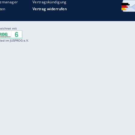
ZURÜCK ZUR STARTS
Entertainment
F
Cartoons
Spiele
D
Einbürgerungstest
Videos
f
Führerscheintest
Wissens-Quiz
f
Promi-Quiz
Witze
f
K
freenet