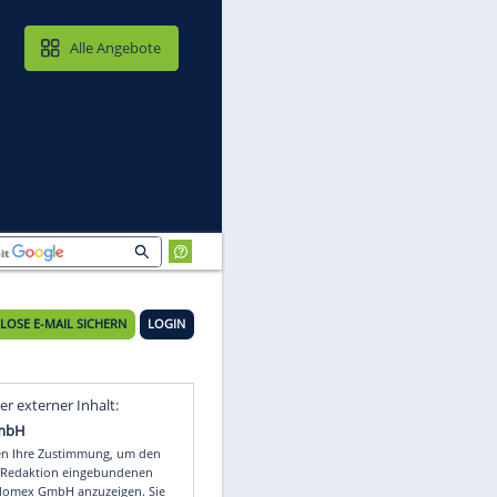
MAIL & CLOUD
Alle Angebote
KOSTENLOSE E-MAIL SICHERN
LOGIN
n
Video
Empfohlener externer Inhalt: