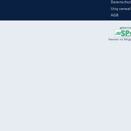
Services
Börse
Jobbörse
Spritpreis aktuell
Wetter
Ferientermine
Partnersuche
Online Angebote