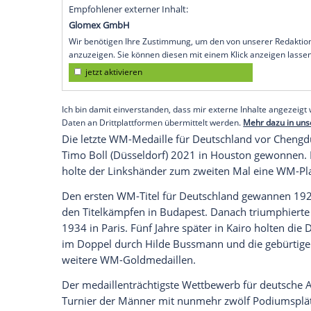
Tischtennis in der 96-jährigen WM-Histo
chinesischen Chengdu zu Buche. Im Reich
Bund im Männer-Wettbewerb Silber und 
bedeutete die Medaillen Nummer 55 und
Einen Titel für den DTTB gewannen zulet
Steffen Fetzner vor 33 Jahren bei der 
im Doppel. Der Erfolg bedeutet bislang
Bereich und in der Nachkriegsgeschichte
Empfohlener externer Inhalt:
Glomex GmbH
Wir benötigen Ihre Zustimmung, um den von un
anzuzeigen. Sie können diesen mit einem Klick a
jetzt aktivieren