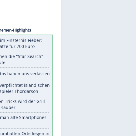
©
SID
Unsere Themen-Highlights
Spanien im Finsternis-Fieber:
Balkonplätze für 700 Euro
Das machen die "Star Search"-
Stars heute