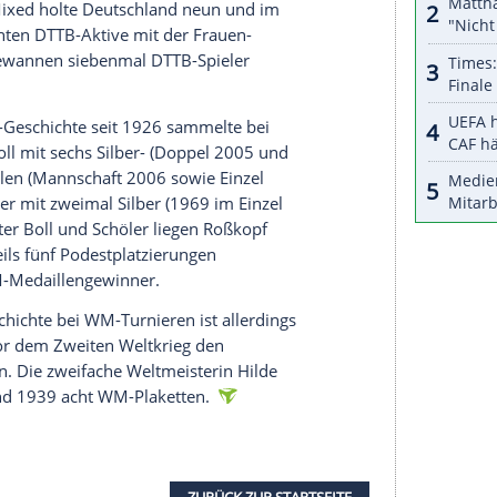
halte angezeigt werden. Damit können personenbezogene
r dazu in unseren Datenschutzhinweisen.
vor Chengdu hatte der frühere Weltranglistenerste
gewonnen. Durch seinen dritten Platz in den USA
ine WM-Plakette im Einzel.
wannen 1929 Erika Metzger und Mona Rüster bei
triumphierte die deutsche Damen-Mannschaft
iro holten die DTTB-Damen im Team-Wettbewerb und
gebürtige Österreicherin Trude Pritzi zwei
deutsche Aktive ist bisher das Mannschafts-
Podiumsplätzen. Im Frauen-Doppel stehen zehn
tistik. Im Mixed holte Deutschland neun und im
dem erreichten DTTB-Aktive mit der Frauen-
er Männer gewannen siebenmal DTTB-Spieler