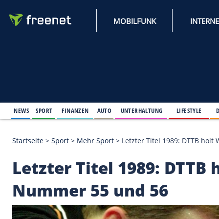
MOBILFUNK
NEWS
SPORT
FINANZEN
AUTO
UNTERHALTUNG
L
Startseite
>
Sport
>
Mehr Sport
>
Letzter Titel 198
Letzter Titel 1989: